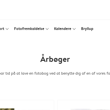
ort
Fotofremkaldelse
Kalendere
Bryllup
slim_arrow_down
slim_arrow_down
slim_arrow_down
Årbøger
Spar tid på at lave en fotobog ved at benytte dig af en af vores