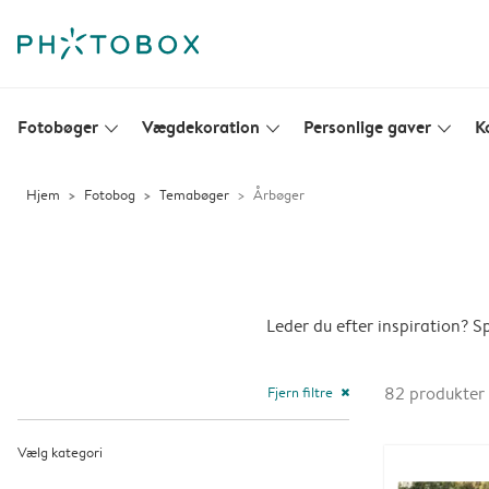
Fotobøger
Vægdekoration
Personlige gaver
K
slim_arrow_down
slim_arrow_down
slim_arrow_down
Hjem
Fotobog
Temabøger
Årbøger
Leder du efter inspiration? 
Fjern filtre
82
produkter
close
Vælg kategori