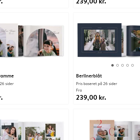
.
239,00 kr.
eramme
Berlinerblåt
26 sider
Pris baseret på 26 sider
Fra
.
239,00 kr.