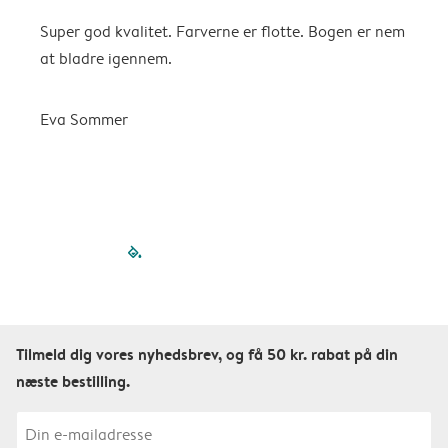
Super god kvalitet. Farverne er flotte. Bogen er nem
F
at bladre igennem.
K
Eva Sommer
filled-pagination
outlined-paginatio
outlined-paginat
outlined-pagin
outlined-pag
outlined-p
Tilmeld dig vores nyhedsbrev, og få 50 kr. rabat på din
næste bestilling.