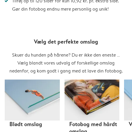
Tilføj op til 120 sider for kun 10,92 kr. pr. ekstra side.
Gør din fotobog endnu mere personlig og unik!
Vælg det perfekte omslag
Skuer du hunden på hårene? Du er ikke den eneste …
Vælg blandt vores udvalg af forskellige omslag
nedenfor, og kom godt i gang med at lave din fotobog.
Blødt omslag
Fotobog med hårdt
V
omslag