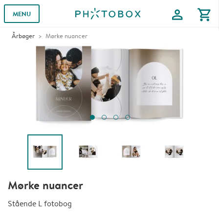
profile
shopping_cart
MENU
Årbøger
Mørke nuancer
Mørke nuancer
Stående L fotobog