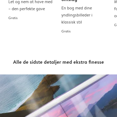
Let og nem at have med
M
En bog med dine
– den perfekte gave
f
yndlingsbilleder i
o
Gratis
klassisk stil
G
Gratis
Alle de sidste detaljer med ekstra finesse