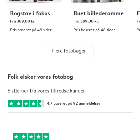
Bogstav i fokus
Buet billederamme
E
Fra
389,00 kr.
Fra
389,00 kr.
F
Pris baseret på 48 sider
Pris baseret på 48 sider
P
Flere fotobøger
Folk elsker vores fotobog
5 stjerner fra vores tilfredse kunder
4.7
baseret på
92 anmeldelser