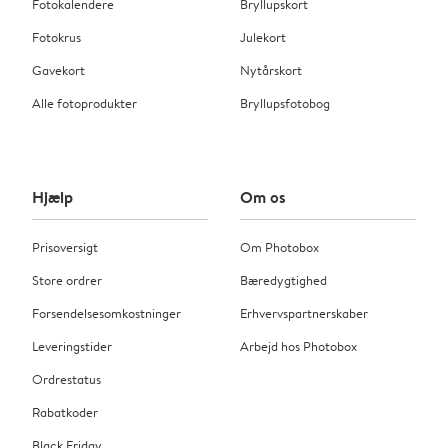
Fotokalendere
Bryllupskort
Fotokrus
Julekort
Gavekort
Nytårskort
Alle fotoprodukter
Bryllupsfotobog
Hjælp
Om os
Prisoversigt
Om Photobox
Store ordrer
Bæredygtighed
Forsendelsesomkostninger
Erhvervspartnerskaber
Leveringstider
Arbejd hos Photobox
Ordrestatus
Rabatkoder
Black Friday