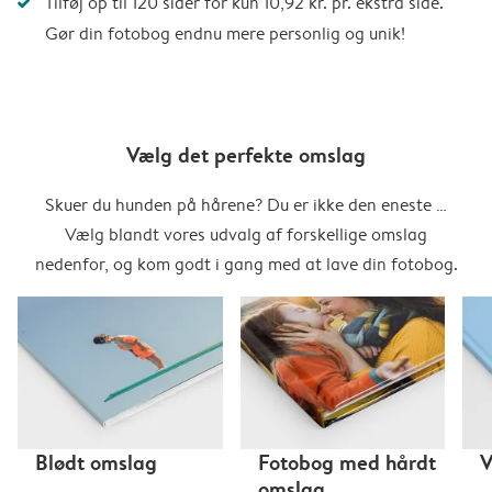
Tilføj op til 120 sider for kun 10,92 kr. pr. ekstra side.
Gør din fotobog endnu mere personlig og unik!
Vælg det perfekte omslag
Skuer du hunden på hårene? Du er ikke den eneste …
Vælg blandt vores udvalg af forskellige omslag
nedenfor, og kom godt i gang med at lave din fotobog.
Blødt omslag
Fotobog med hårdt
V
omslag