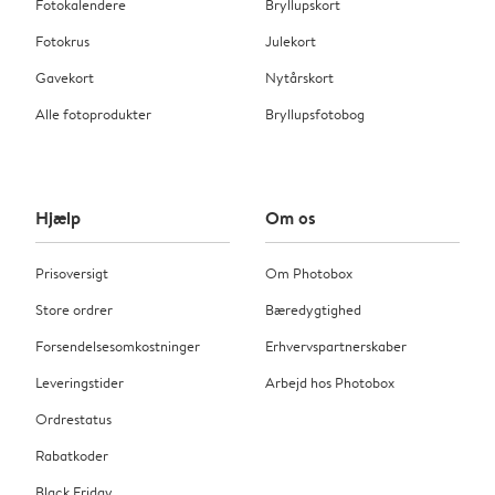
Fotokalendere
Bryllupskort
Fotokrus
Julekort
Gavekort
Nytårskort
Alle fotoprodukter
Bryllupsfotobog
Hjælp
Om os
Prisoversigt
Om Photobox
Store ordrer
Bæredygtighed
Forsendelsesomkostninger
Erhvervspartnerskaber
Leveringstider
Arbejd hos Photobox
Ordrestatus
Rabatkoder
Black Friday