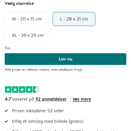
Vælg størrelse
M - 20 x 15 cm
L - 28 x 21 cm
XL - 39 x 29 cm
Fra
Lav nu
Alle priser er inklusiv moms, men eksklusiv
fragt
.
4.7
92 anmeldelser
læs mere
baseret på
Prisen inkluderer 52 sider
tilføj et omslag med billede (gratis)