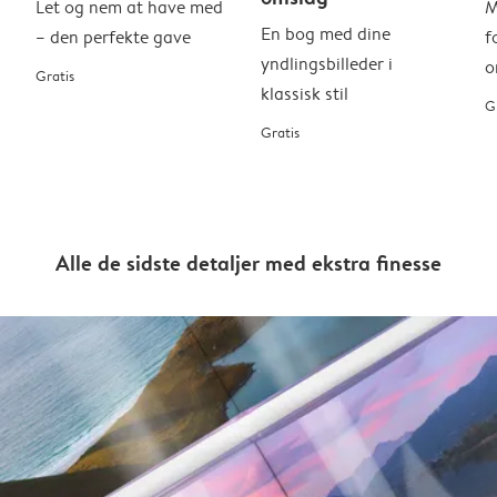
Let og nem at have med
M
En bog med dine
– den perfekte gave
f
yndlingsbilleder i
o
Gratis
klassisk stil
G
Gratis
Alle de sidste detaljer med ekstra finesse