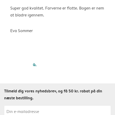
Super god kvalitet. Farverne er flotte. Bogen er nem
F
at bladre igennem.
K
Eva Sommer
filled-pagination
outlined-paginatio
outlined-paginat
outlined-pagin
outlined-pag
outlined-p
Tilmeld dig vores nyhedsbrev, og få 50 kr. rabat på din
næste bestilling.