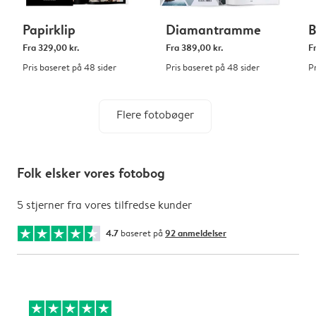
Papirklip
Diamantramme
B
Fra
329,00 kr.
Fra
389,00 kr.
F
Pris baseret på 48 sider
Pris baseret på 48 sider
P
Flere fotobøger
Folk elsker vores fotobog
5 stjerner fra vores tilfredse kunder
4.7
baseret på
92 anmeldelser