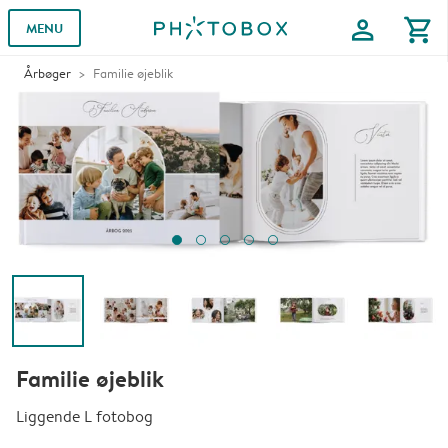
profile
shopping_cart
MENU
Årbøger
Familie øjeblik
Familie øjeblik
Liggende L fotobog