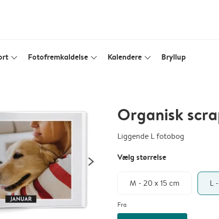
ort
Fotofremkaldelse
Kalendere
Bryllup
slim_arrow_down
slim_arrow_down
slim_arrow_down
Organisk scr
Liggende L fotobog
Vælg størrelse
M - 20 x 15 cm
L 
Fra