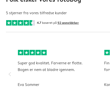
5 stjerner fra vores tilfredse kunder
4.7
baseret på
92 anmeldelser
Super god kvalitet. Farverne er flotte.
Fin
Bogen er nem at bladre igennem.
for
slim_arrow_left
Eva Sommer
Kar