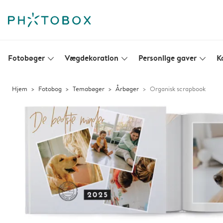
Fotobøger
Vægdekoration
Personlige gaver
K
slim_arrow_down
slim_arrow_down
slim_arrow_down
Hjem
Fotobog
Temabøger
Årbøger
Organisk scrapbook