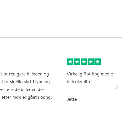
 at redigere billeder, og
Virkelig flot bog med en super
i forskellig skrifttype og
billedkvalitet.
slim_arrow_right
erføre de billeder, der
 efter man er gået i gang.
Jette