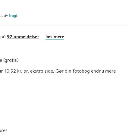
klusiv
fragt
.
92 anmeldelser
læs mere
 på
e (gratis)
 kun 10,92 kr. pr. ekstra side. Gør din fotobog endnu mere
ores