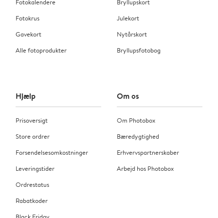
Fotokalendere
Bryllupskort
Fotokrus
Julekort
Gavekort
Nytårskort
Alle fotoprodukter
Bryllupsfotobog
Hjælp
Om os
Prisoversigt
Om Photobox
Store ordrer
Bæredygtighed
Forsendelsesomkostninger
Erhvervspartnerskaber
Leveringstider
Arbejd hos Photobox
Ordrestatus
Rabatkoder
Black Friday