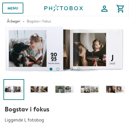
profile
shopping_cart
MENU
Årbøger
Bogstav i fokus
Bogstav i fokus
Liggende L fotobog