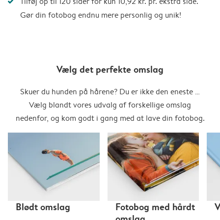
Tilføj op til 120 sider for kun 10,92 kr. pr. ekstra side.
Gør din fotobog endnu mere personlig og unik!
Vælg det perfekte omslag
Skuer du hunden på hårene? Du er ikke den eneste …
Vælg blandt vores udvalg af forskellige omslag
nedenfor, og kom godt i gang med at lave din fotobog.
Blødt omslag
Fotobog med hårdt
V
omslag