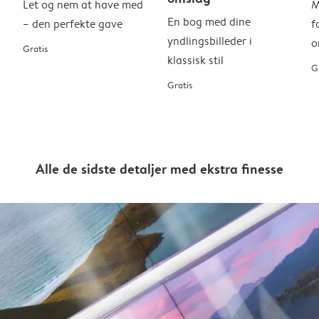
Let og nem at have med
M
En bog med dine
– den perfekte gave
f
yndlingsbilleder i
o
Gratis
klassisk stil
G
Gratis
Alle de sidste detaljer med ekstra finesse