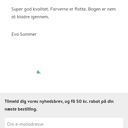
Super god kvalitet. Farverne er flotte. Bogen er nem
F
at bladre igennem.
K
Eva Sommer
filled-pagination
outlined-paginatio
outlined-paginat
outlined-pagin
outlined-pag
outlined-p
Tilmeld dig vores nyhedsbrev, og få 50 kr. rabat på din
næste bestilling.