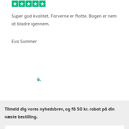
Super god kvalitet. Farverne er flotte. Bogen er nem
F
at bladre igennem.
K
Eva Sommer
filled-pagination
outlined-paginatio
outlined-paginat
outlined-pagin
outlined-pag
outlined-p
Tilmeld dig vores nyhedsbrev, og få 50 kr. rabat på din
næste bestilling.