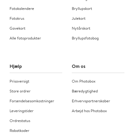
Fotokalendere
Bryllupskort
Fotokrus
Julekort
Gavekort
Nytårskort
Alle fotoprodukter
Bryllupsfotobog
Hjælp
Om os
Prisoversigt
Om Photobox
Store ordrer
Bæredygtighed
Forsendelsesomkostninger
Erhvervspartnerskaber
Leveringstider
Arbejd hos Photobox
Ordrestatus
Rabatkoder