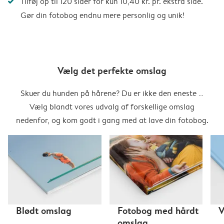
Tilføj op til 120 sider for kun 10,40 kr. pr. ekstra side.
Gør din fotobog endnu mere personlig og unik!
Vælg det perfekte omslag
Skuer du hunden på hårene? Du er ikke den eneste …
Vælg blandt vores udvalg af forskellige omslag
nedenfor, og kom godt i gang med at lave din fotobog.
Blødt omslag
Fotobog med hårdt
V
omslag