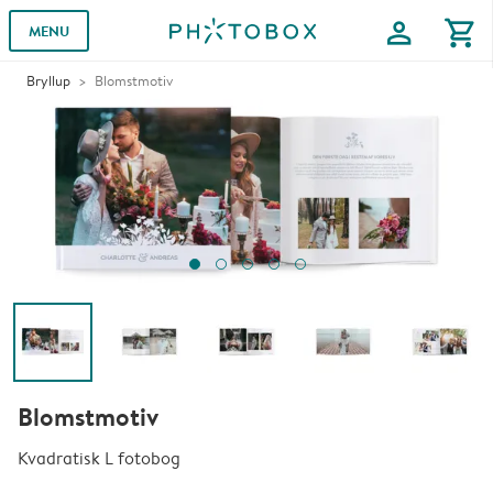
profile
shopping_cart
MENU
Bryllup
Blomstmotiv
Blomstmotiv
Kvadratisk L fotobog