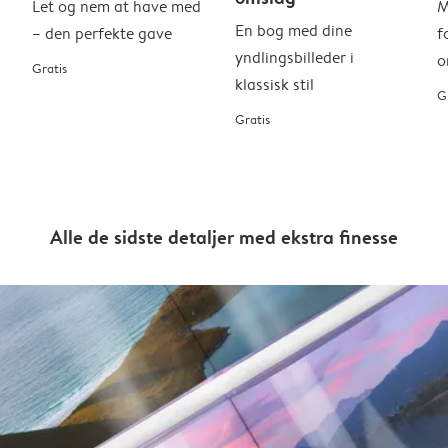
Let og nem at have med
M
En bog med dine
– den perfekte gave
f
yndlingsbilleder i
o
Gratis
klassisk stil
G
Gratis
Alle de sidste detaljer med ekstra finesse