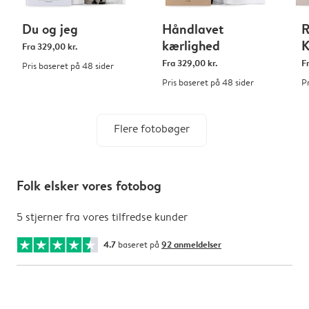
Du og jeg
Håndlavet
R
kærlighed
K
Fra
329,00 kr.
Fra
329,00 kr.
F
Pris baseret på 48 sider
Pris baseret på 48 sider
P
Flere fotobøger
Folk elsker vores fotobog
5 stjerner fra vores tilfredse kunder
4.7
baseret på
92 anmeldelser