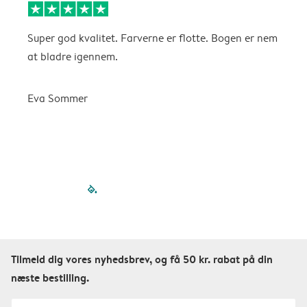
Super god kvalitet. Farverne er flotte. Bogen er nem
F
at bladre igennem.
K
Eva Sommer
filled-pagination
outlined-paginatio
outlined-paginat
outlined-pagin
outlined-pag
outlined-p
Tilmeld dig vores nyhedsbrev, og få 50 kr. rabat på din
næste bestilling.