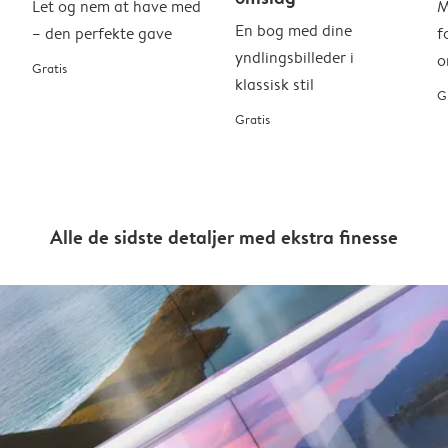
Let og nem at have med
M
En bog med dine
– den perfekte gave
f
yndlingsbilleder i
o
Gratis
klassisk stil
G
Gratis
Alle de sidste detaljer med ekstra finesse