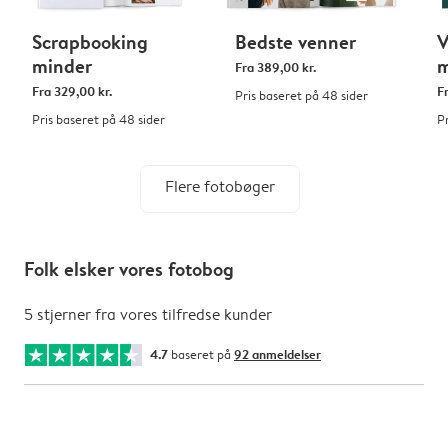
Scrapbooking
Bedste venner
V
minder
m
Fra
389,00 kr.
Fra
329,00 kr.
F
Pris baseret på 48 sider
Pris baseret på 48 sider
P
Flere fotobøger
Folk elsker vores fotobog
5 stjerner fra vores tilfredse kunder
4.7
baseret på
92 anmeldelser