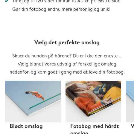
Tilføj op til 120 sider for kun 10,40 kr. pr. ekstra side.
Gør din fotobog endnu mere personlig og unik!
Vælg det perfekte omslag
Skuer du hunden på hårene? Du er ikke den eneste …
Vælg blandt vores udvalg af forskellige omslag
nedenfor, og kom godt i gang med at lave din fotobog.
Blødt omslag
Fotobog med hårdt
V
omslag