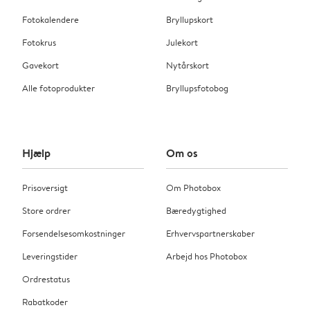
Fotokalendere
Bryllupskort
Fotokrus
Julekort
Gavekort
Nytårskort
Alle fotoprodukter
Bryllupsfotobog
Hjælp
Om os
Prisoversigt
Om Photobox
Store ordrer
Bæredygtighed
Forsendelsesomkostninger
Erhvervspartnerskaber
Leveringstider
Arbejd hos Photobox
Ordrestatus
Rabatkoder