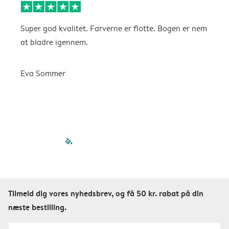
Super god kvalitet. Farverne er flotte. Bogen er nem
F
at bladre igennem.
K
Eva Sommer
filled-pagination
outlined-paginatio
outlined-paginat
outlined-pagin
outlined-pag
outlined-p
Tilmeld dig vores nyhedsbrev, og få 50 kr. rabat på din
næste bestilling.