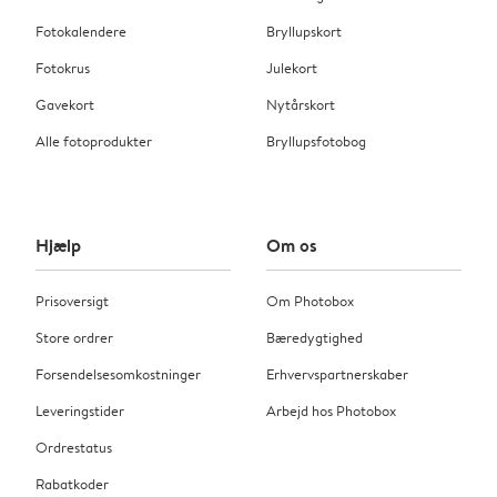
Fotokalendere
Bryllupskort
Fotokrus
Julekort
Gavekort
Nytårskort
Alle fotoprodukter
Bryllupsfotobog
Hjælp
Om os
Prisoversigt
Om Photobox
Store ordrer
Bæredygtighed
Forsendelsesomkostninger
Erhvervspartnerskaber
Leveringstider
Arbejd hos Photobox
Ordrestatus
Rabatkoder