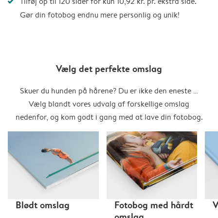
Tilføj op til 120 sider for kun 10,92 kr. pr. ekstra side.
Gør din fotobog endnu mere personlig og unik!
Vælg det perfekte omslag
Skuer du hunden på hårene? Du er ikke den eneste …
Vælg blandt vores udvalg af forskellige omslag
nedenfor, og kom godt i gang med at lave din fotobog.
Blødt omslag
Fotobog med hårdt
V
omslag