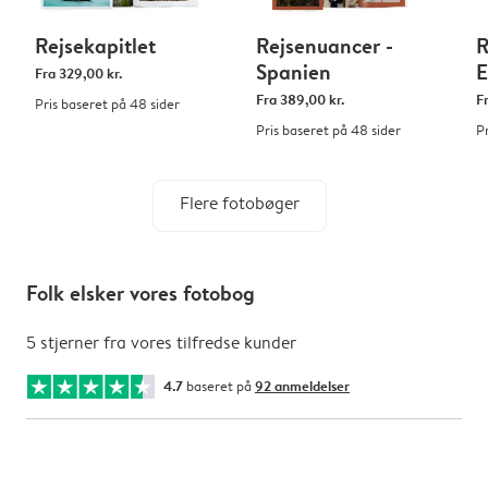
Rejsekapitlet
Rejsenuancer -
R
Spanien
E
Fra
329,00 kr.
Fra
389,00 kr.
F
Pris baseret på 48 sider
Pris baseret på 48 sider
P
Flere fotobøger
Folk elsker vores fotobog
5 stjerner fra vores tilfredse kunder
4.7
baseret på
92 anmeldelser