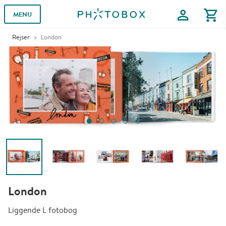
profile
shopping_cart
MENU
Rejser
London
London
Liggende L fotobog