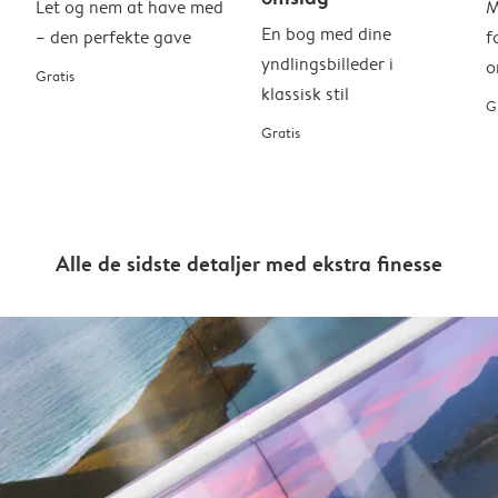
Let og nem at have med
M
En bog med dine
– den perfekte gave
f
yndlingsbilleder i
o
Gratis
klassisk stil
G
Gratis
Alle de sidste detaljer med ekstra finesse