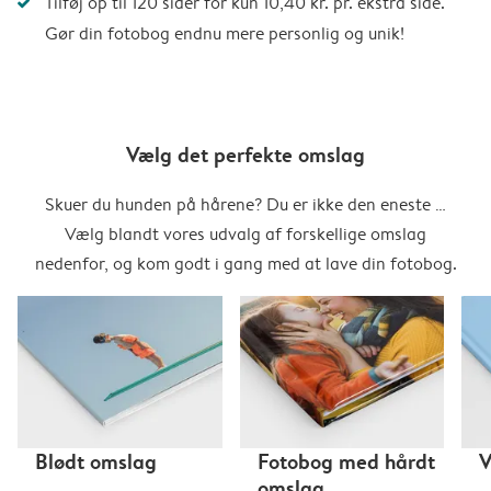
Tilføj op til 120 sider for kun 10,40 kr. pr. ekstra side.
Gør din fotobog endnu mere personlig og unik!
Vælg det perfekte omslag
Skuer du hunden på hårene? Du er ikke den eneste …
Vælg blandt vores udvalg af forskellige omslag
nedenfor, og kom godt i gang med at lave din fotobog.
Blødt omslag
Fotobog med hårdt
V
omslag