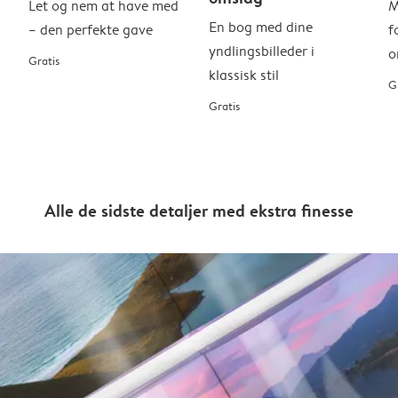
Let og nem at have med
M
En bog med dine
– den perfekte gave
f
yndlingsbilleder i
o
Gratis
klassisk stil
G
Gratis
Alle de sidste detaljer med ekstra finesse