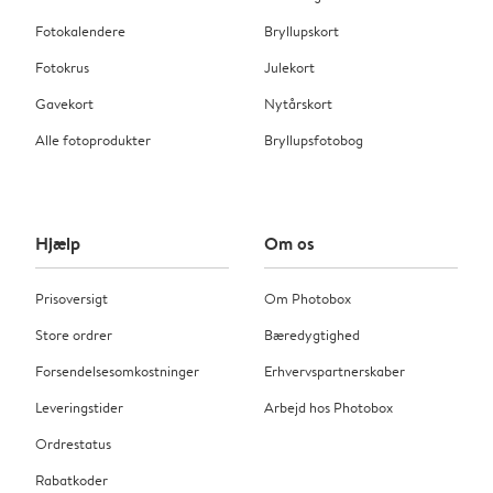
Fotokalendere
Bryllupskort
Fotokrus
Julekort
Gavekort
Nytårskort
Alle fotoprodukter
Bryllupsfotobog
Hjælp
Om os
Prisoversigt
Om Photobox
Store ordrer
Bæredygtighed
Forsendelsesomkostninger
Erhvervspartnerskaber
Leveringstider
Arbejd hos Photobox
Ordrestatus
Rabatkoder