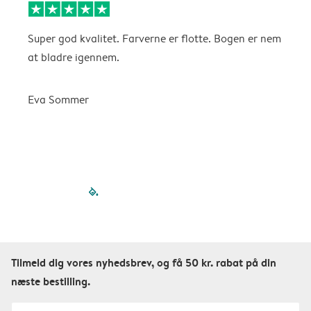
Super god kvalitet. Farverne er flotte. Bogen er nem
F
at bladre igennem.
K
Eva Sommer
filled-pagination
outlined-paginatio
outlined-paginat
outlined-pagin
outlined-pag
outlined-p
Tilmeld dig vores nyhedsbrev, og få 50 kr. rabat på din
næste bestilling.