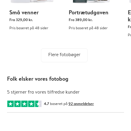
Små venner
Portrætudgaven
E
k
Fra
329,00 kr.
Fra
389,00 kr.
F
Pris baseret på 48 sider
Pris baseret på 48 sider
P
Flere fotobøger
Folk elsker vores fotobog
5 stjerner fra vores tilfredse kunder
4.7
baseret på
92 anmeldelser