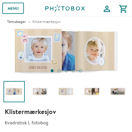
profile
shopping_cart
MENU
Temabøger
Klistermærkesjov
Klistermærkesjov
Kvadratisk L fotobog