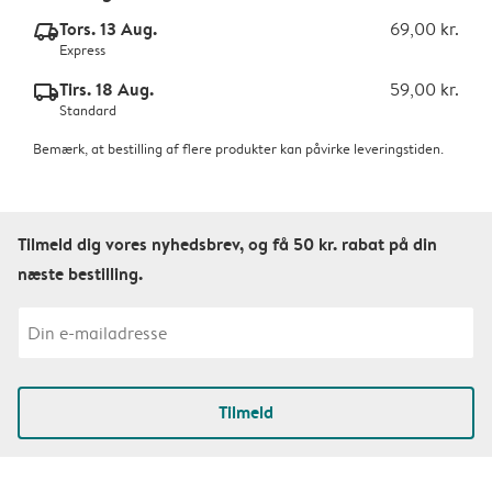
Tors. 13 Aug.
69,00 kr.
delivery_express_v2
Express
Tirs. 18 Aug.
59,00 kr.
delivery_standard_v2
Standard
Bemærk, at bestilling af flere produkter kan påvirke leveringstiden.
Tilmeld dig vores nyhedsbrev, og få 50 kr. rabat på din
næste bestilling.
Tilmeld