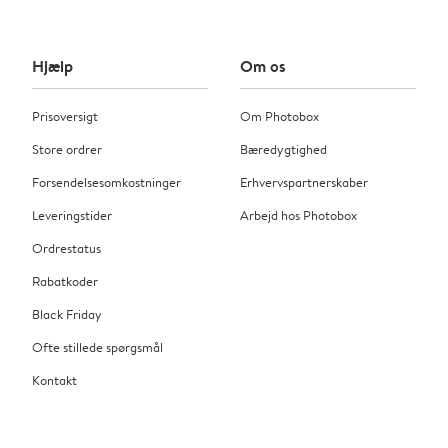
Hjælp
Om os
Prisoversigt
Om Photobox
Store ordrer
Bæredygtighed
Forsendelsesomkostninger
Erhvervspartnerskaber
Leveringstider
Arbejd hos Photobox
Ordrestatus
Rabatkoder
Black Friday
Ofte stillede spørgsmål
Kontakt