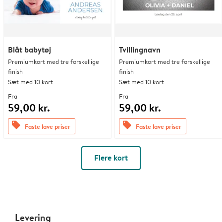
Blåt babytøj
Tvillingnavn
Premiumkort med tre forskellige
Premiumkort med tre forskellige
finish
finish
Sæt med 10 kort
Sæt med 10 kort
Fra
Fra
59,00 kr.
59,00 kr.
offers
offers
Faste lave priser
Faste lave priser
Flere kort
Levering