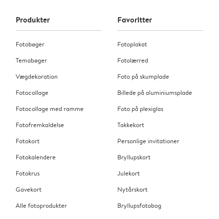
Produkter
Favoritter
Fotobøger
Fotoplakat
Temabøger
Fotolærred
Vægdekoration
Foto på skumplade
Fotocollage
Billede på aluminiumsplade
Fotocollage med ramme
Foto på plexiglas
Fotofremkaldelse
Takkekort
Fotokort
Personlige invitationer
Fotokalendere
Bryllupskort
Fotokrus
Julekort
Gavekort
Nytårskort
Alle fotoprodukter
Bryllupsfotobog