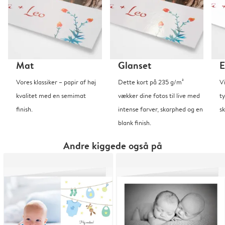
Mat
Glanset
E
Vores klassiker – papir af høj
Dette kort på 235 g/m²
V
kvalitet med en semimat
vækker dine fotos til live med
t
finish.
intense farver, skarphed og en
sk
blank finish.
Andre kiggede også på