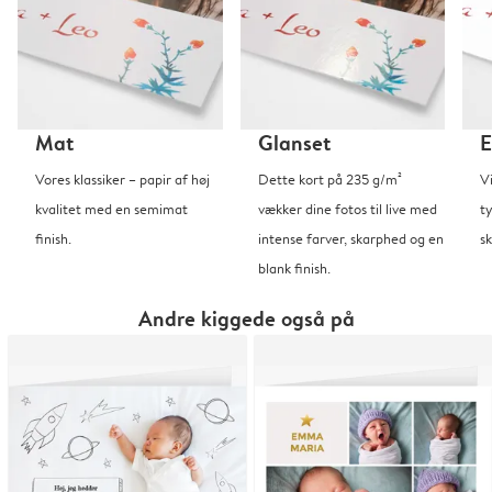
Mat
Glanset
E
Vores klassiker – papir af høj
Dette kort på 235 g/m²
V
kvalitet med en semimat
vækker dine fotos til live med
t
finish.
intense farver, skarphed og en
sk
blank finish.
Andre kiggede også på