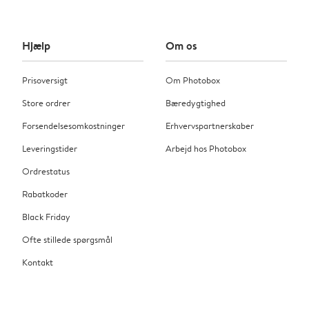
Hjælp
Om os
Prisoversigt
Om Photobox
Store ordrer
Bæredygtighed
Forsendelsesomkostninger
Erhvervspartnerskaber
Leveringstider
Arbejd hos Photobox
Ordrestatus
Rabatkoder
Black Friday
Ofte stillede spørgsmål
Kontakt