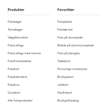
Produkter
Favoritter
Fotobøger
Fotoplakat
Temabøger
Fotolærred
Vægdekoration
Foto på skumplade
Fotocollage
Billede på aluminiumsplade
Fotocollage med ramme
Foto på plexiglas
Fotofremkaldelse
Takkekort
Fotokort
Personlige invitationer
Fotokalendere
Bryllupskort
Fotokrus
Julekort
Gavekort
Nytårskort
Alle fotoprodukter
Bryllupsfotobog