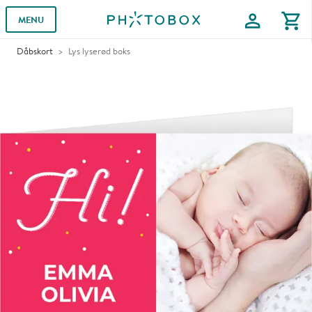
profile
shopping_cart
MENU
Dåbskort
Lys lyserød boks