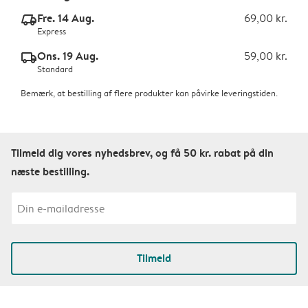
Fre. 14 Aug.
69,00 kr.
delivery_express_v2
Express
Ons. 19 Aug.
59,00 kr.
delivery_standard_v2
Standard
Bemærk, at bestilling af flere produkter kan påvirke leveringstiden.
Tilmeld dig vores nyhedsbrev, og få 50 kr. rabat på din
næste bestilling.
Tilmeld