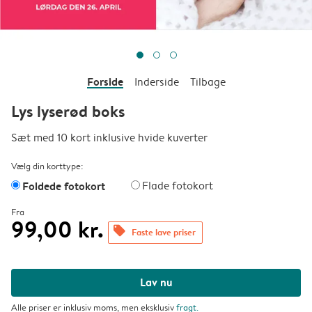
Forside
Inderside
Tilbage
Lys lyserød boks
Sæt med 10 kort inklusive hvide kuverter
Vælg din korttype:
Foldede fotokort
Flade fotokort
Fra
99,00 kr.
offers
Faste lave priser
Lav nu
Alle priser er inklusiv moms, men eksklusiv
fragt
.