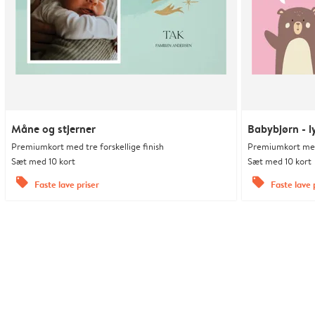
Måne og stjerner
Babybjørn - l
Premiumkort med tre forskellige finish
Premiumkort med 
Sæt med 10 kort
Sæt med 10 kort
offers
offers
Faste lave priser
Faste lave 