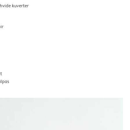
 hvide kuverter
ir
t
ilpas