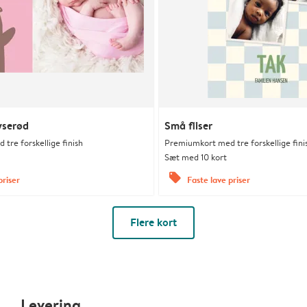
yserød
Små fliser
tre forskellige finish
Premiumkort med tre forskellige fini
Sæt med 10 kort
offers
priser
Faste lave priser
Flere kort
Levering