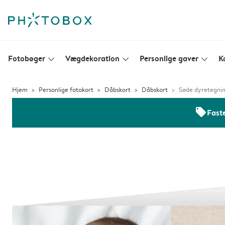
Fotobøger
Vægdekoration
Personlige gaver
K
slim_arrow_down
slim_arrow_down
slim_arrow_down
Hjem
Personlige fotokort
Dåbskort
Dåbskort
Søde dyretegni
offers
Faste