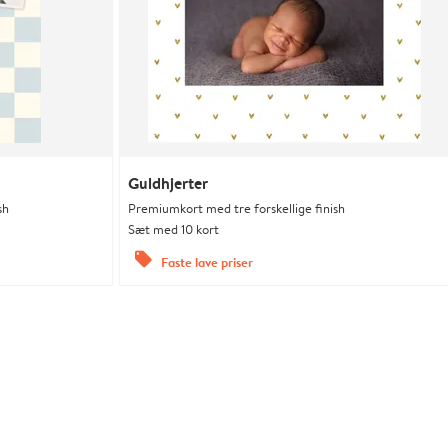
Guldhjerter
sh
Premiumkort med tre forskellige finish
Sæt med 10 kort
offers
Faste lave priser