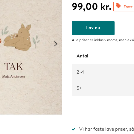
99,00 kr.
offers
Faste 
Lav nu
Alle priser er inklusiv moms, men eks
Antal
2-4
5+
Vi har faste lave priser, 