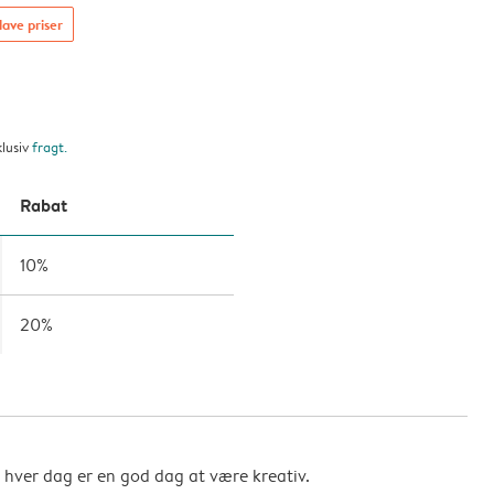
lave priser
klusiv
fragt
.
Rabat
10%
20%
så hver dag er en god dag at være kreativ.