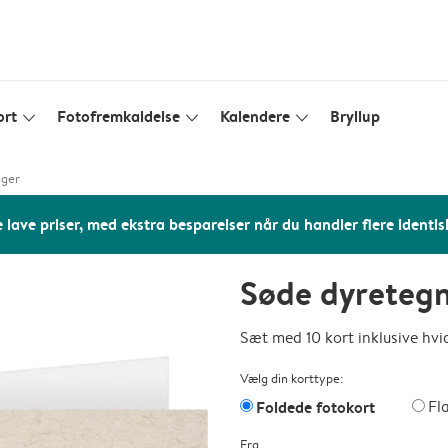
ort
Fotofremkaldelse
Kalendere
Bryllup
slim_arrow_down
slim_arrow_down
slim_arrow_down
nger
 lave priser, med ekstra besparelser når du handler flere identis
Søde dyretegn
Sæt med 10 kort inklusive hvi
Vælg din korttype:
Foldede fotokort
Fl
Fra