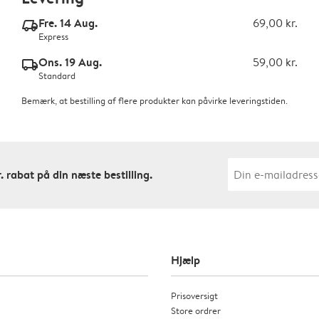
Fre. 14 Aug.
69,00 kr.
delivery_express_v2
Express
Ons. 19 Aug.
59,00 kr.
delivery_standard_v2
Standard
Bemærk, at bestilling af flere produkter kan påvirke leveringstiden.
. rabat på din næste bestilling.
Hjælp
Prisoversigt
Store ordrer