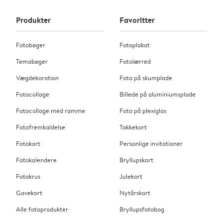
Produkter
Favoritter
Fotobøger
Fotoplakat
Temabøger
Fotolærred
Vægdekoration
Foto på skumplade
Fotocollage
Billede på aluminiumsplade
Fotocollage med ramme
Foto på plexiglas
Fotofremkaldelse
Takkekort
Fotokort
Personlige invitationer
Fotokalendere
Bryllupskort
Fotokrus
Julekort
Gavekort
Nytårskort
Alle fotoprodukter
Bryllupsfotobog