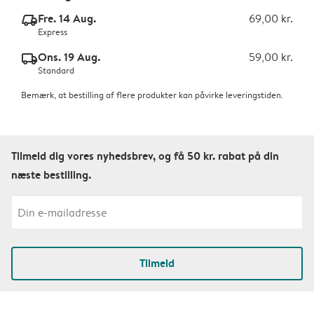
Fre. 14 Aug.
69,00 kr.
delivery_express_v2
Express
Ons. 19 Aug.
59,00 kr.
delivery_standard_v2
Standard
Bemærk, at bestilling af flere produkter kan påvirke leveringstiden.
Tilmeld dig vores nyhedsbrev, og få 50 kr. rabat på din
næste bestilling.
Tilmeld