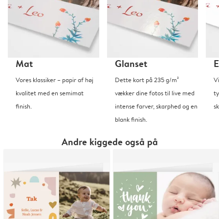
Mat
Glanset
E
Vores klassiker – papir af høj
Dette kort på 235 g/m²
V
kvalitet med en semimat
vækker dine fotos til live med
t
finish.
intense farver, skarphed og en
sk
blank finish.
Andre kiggede også på