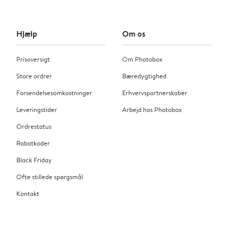
Hjælp
Om os
Prisoversigt
Om Photobox
Store ordrer
Bæredygtighed
Forsendelsesomkostninger
Erhvervspartnerskaber
Leveringstider
Arbejd hos Photobox
Ordrestatus
Rabatkoder
Black Friday
Ofte stillede spørgsmål
Kontakt