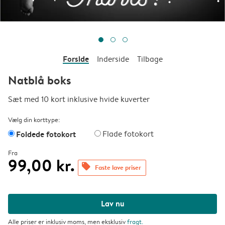
Forside
Inderside
Tilbage
Natblå boks
Sæt med 10 kort inklusive hvide kuverter
Vælg din korttype:
Foldede fotokort
Flade fotokort
Fra
99,00 kr.
offers
Faste lave priser
Lav nu
Alle priser er inklusiv moms, men eksklusiv
fragt
.