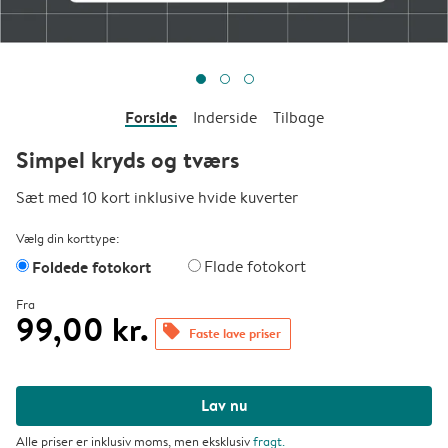
Forside
Inderside
Tilbage
Simpel kryds og tværs
Sæt med 10 kort inklusive hvide kuverter
Vælg din korttype:
Foldede fotokort
Flade fotokort
Fra
99,00 kr.
offers
Faste lave priser
Lav nu
Alle priser er inklusiv moms, men eksklusiv
fragt
.