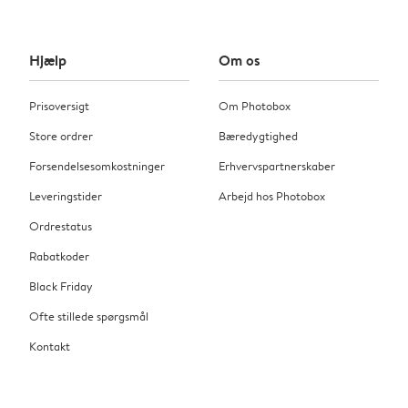
Hjælp
Om os
Prisoversigt
Om Photobox
Store ordrer
Bæredygtighed
Forsendelsesomkostninger
Erhvervspartnerskaber
Leveringstider
Arbejd hos Photobox
Ordrestatus
Rabatkoder
Black Friday
Ofte stillede spørgsmål
Kontakt