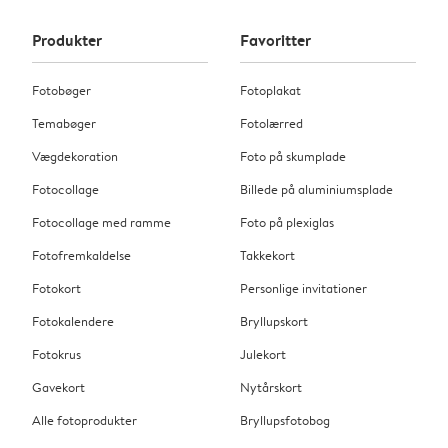
Produkter
Favoritter
Fotobøger
Fotoplakat
Temabøger
Fotolærred
Vægdekoration
Foto på skumplade
Fotocollage
Billede på aluminiumsplade
Fotocollage med ramme
Foto på plexiglas
Fotofremkaldelse
Takkekort
Fotokort
Personlige invitationer
Fotokalendere
Bryllupskort
Fotokrus
Julekort
Gavekort
Nytårskort
Alle fotoprodukter
Bryllupsfotobog