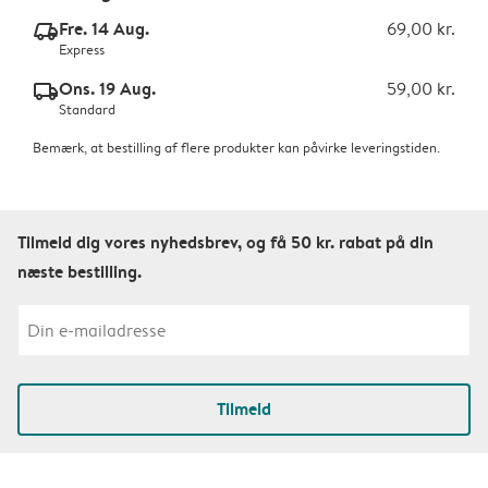
Fre. 14 Aug.
69,00 kr.
delivery_express_v2
Express
Ons. 19 Aug.
59,00 kr.
delivery_standard_v2
Standard
Bemærk, at bestilling af flere produkter kan påvirke leveringstiden.
Tilmeld dig vores nyhedsbrev, og få 50 kr. rabat på din
næste bestilling.
Tilmeld