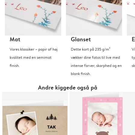
Mat
Glanset
E
Vores klassiker – papir af høj
Dette kort på 235 g/m²
V
kvalitet med en semimat
vækker dine fotos til live med
t
finish.
intense farver, skarphed og en
sk
blank finish.
Andre kiggede også på