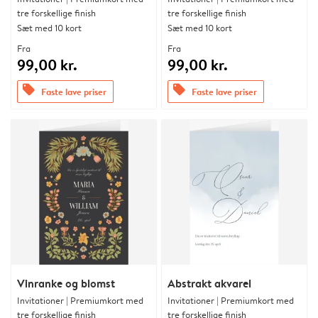
tre forskellige finish
tre forskellige finish
Sæt med 10 kort
Sæt med 10 kort
Fra
Fra
99,00 kr.
99,00 kr.
offers
offers
Faste lave priser
Faste lave priser
Vinranke og blomst
Abstrakt akvarel
Invitationer | Premiumkort med
Invitationer | Premiumkort med
tre forskellige finish
tre forskellige finish