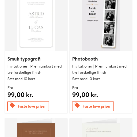
Smuk typografi
Photobooth
Invitationer | Premiumkort med
Invitationer | Premiumkort med
tre forskellige finish
tre forskellige finish
Sæt med 10 kort
Sæt med 10 kort
Fra
Fra
99,00 kr.
99,00 kr.
offers
offers
Faste lave priser
Faste lave priser