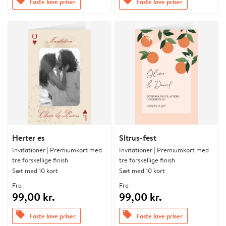
offers
offers
Faste lave priser
Faste lave priser
Herter es
Sitrus-fest
Invitationer | Premiumkort med
Invitationer | Premiumkort med
tre forskellige finish
tre forskellige finish
Sæt med 10 kort
Sæt med 10 kort
Fra
Fra
99,00 kr.
99,00 kr.
offers
offers
Faste lave priser
Faste lave priser