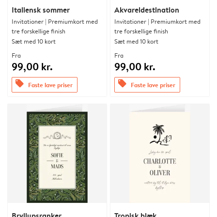
Italiensk sommer
Akvareldestination
Invitationer | Premiumkort med
Invitationer | Premiumkort med
tre forskellige finish
tre forskellige finish
Sæt med 10 kort
Sæt med 10 kort
Fra
Fra
99,00 kr.
99,00 kr.
offers
offers
Faste lave priser
Faste lave priser
Bryllupsranker
Tropisk blæk