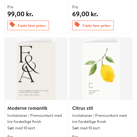
Fra
Fra
99,00 kr.
69,00 kr.
offers
offers
Faste lave priser
Faste lave priser
Moderne romantik
Citrus stil
Invitationer | Premiumkort med
Invitationer | Premiumkort med
tre forskellige finish
tre forskellige finish
Sæt med 10 kort
Sæt med 10 kort
Fra
Fra