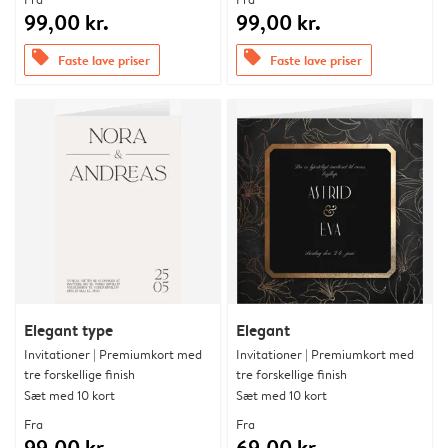
99,00 kr.
99,00 kr.
offers
offers
Faste lave priser
Faste lave priser
Elegant type
Elegant
Invitationer | Premiumkort med
Invitationer | Premiumkort med
tre forskellige finish
tre forskellige finish
Sæt med 10 kort
Sæt med 10 kort
Fra
Fra
99,00 kr.
69,00 kr.