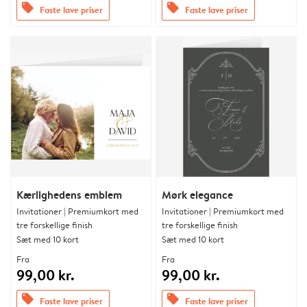
offers
offers
Faste lave priser
Faste lave priser
Kærlighedens emblem
Mørk elegance
Invitationer | Premiumkort med
Invitationer | Premiumkort med
tre forskellige finish
tre forskellige finish
Sæt med 10 kort
Sæt med 10 kort
Fra
Fra
99,00 kr.
99,00 kr.
offers
offers
Faste lave priser
Faste lave priser