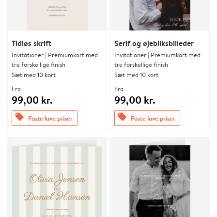
Tidløs skrift
Serif og øjebliksbilleder
Invitationer | Premiumkort med
Invitationer | Premiumkort med
tre forskellige finish
tre forskellige finish
Sæt med 10 kort
Sæt med 10 kort
Fra
Fra
99,00 kr.
99,00 kr.
offers
offers
Faste lave priser
Faste lave priser