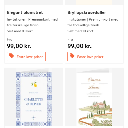
Elegant blomstret
Bryllupskruseduller
Invitationer | Premiumkort med
Invitationer | Premiumkort med
tre forskellige finish
tre forskellige finish
Sæt med 10 kort
Sæt med 10 kort
Fra
Fra
99,00 kr.
99,00 kr.
offers
offers
Faste lave priser
Faste lave priser