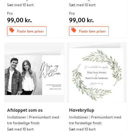
Sæt med 10 kort
Sæt med 10 kort
Fra
Fra
99,00 kr.
99,00 kr.
offers
offers
Faste lave priser
Faste lave priser
Afslappet som os
Havebryllup
Invitationer | Premiumkort med
Invitationer | Premiumkort med
tre forskellige finish
tre forskellige finish
Sæt med 10 kort
Sæt med 10 kort