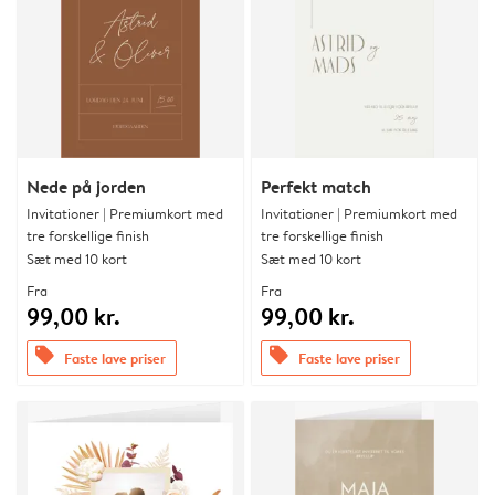
Nede på jorden
Perfekt match
Invitationer | Premiumkort med
Invitationer | Premiumkort med
tre forskellige finish
tre forskellige finish
Sæt med 10 kort
Sæt med 10 kort
Fra
Fra
99,00 kr.
99,00 kr.
offers
offers
Faste lave priser
Faste lave priser