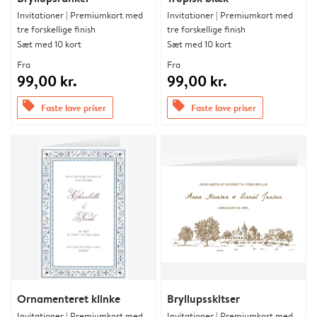
Invitationer | Premiumkort med
Invitationer | Premiumkort med
tre forskellige finish
tre forskellige finish
Sæt med 10 kort
Sæt med 10 kort
Fra
Fra
99,00 kr.
99,00 kr.
offers
offers
Faste lave priser
Faste lave priser
Ornamenteret klinke
Bryllupsskitser
Invitationer | Premiumkort med
Invitationer | Premiumkort med