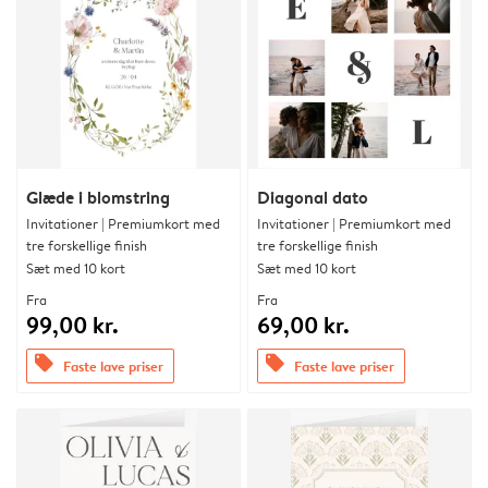
Glæde i blomstring
Diagonal dato
Invitationer | Premiumkort med
Invitationer | Premiumkort med
tre forskellige finish
tre forskellige finish
Sæt med 10 kort
Sæt med 10 kort
Fra
Fra
99,00 kr.
69,00 kr.
offers
offers
Faste lave priser
Faste lave priser