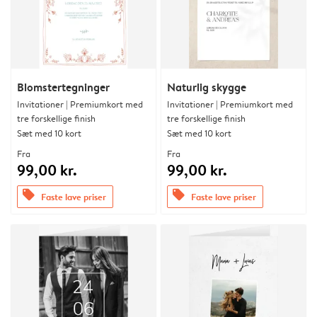
Blomstertegninger
Naturlig skygge
Invitationer | Premiumkort med
Invitationer | Premiumkort med
tre forskellige finish
tre forskellige finish
Sæt med 10 kort
Sæt med 10 kort
Fra
Fra
99,00 kr.
99,00 kr.
offers
offers
Faste lave priser
Faste lave priser