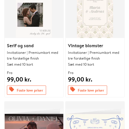
Serif og sand
Vintage blomster
Invitationer | Premiumkort med
Invitationer | Premiumkort med
tre forskellige finish
tre forskellige finish
Sæt med 10 kort
Sæt med 10 kort
Fra
Fra
99,00 kr.
99,00 kr.
offers
offers
Faste lave priser
Faste lave priser