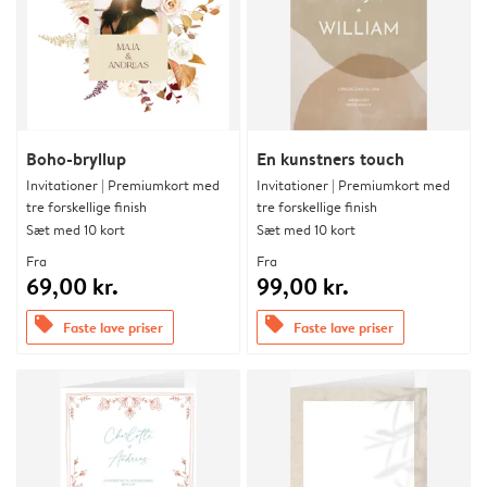
Boho-bryllup
En kunstners touch
Invitationer | Premiumkort med
Invitationer | Premiumkort med
tre forskellige finish
tre forskellige finish
Sæt med 10 kort
Sæt med 10 kort
Fra
Fra
69,00 kr.
99,00 kr.
offers
offers
Faste lave priser
Faste lave priser