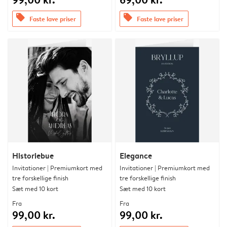
offers
offers
Faste lave priser
Faste lave priser
Historiebue
Elegance
Invitationer | Premiumkort med
Invitationer | Premiumkort med
tre forskellige finish
tre forskellige finish
Sæt med 10 kort
Sæt med 10 kort
Fra
Fra
99,00 kr.
99,00 kr.