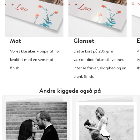
Mat
Glanset
E
Vores klassiker – papir af høj
Dette kort på 235 g/m²
V
kvalitet med en semimat
vækker dine fotos til live med
t
finish.
intense farver, skarphed og en
sk
blank finish.
Andre kiggede også på