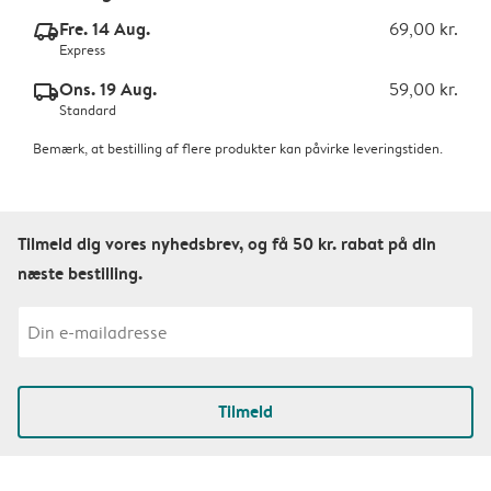
Fre. 14 Aug.
69,00 kr.
delivery_express_v2
Express
Ons. 19 Aug.
59,00 kr.
delivery_standard_v2
Standard
Bemærk, at bestilling af flere produkter kan påvirke leveringstiden.
Tilmeld dig vores nyhedsbrev, og få 50 kr. rabat på din
næste bestilling.
Tilmeld