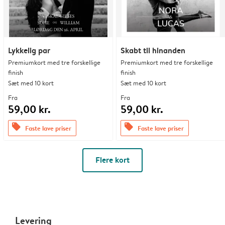
Lykkelig par
Skabt til hinanden
Premiumkort med tre forskellige
Premiumkort med tre forskellige
finish
finish
Sæt med 10 kort
Sæt med 10 kort
Fra
Fra
59,00 kr.
59,00 kr.
offers
offers
Faste lave priser
Faste lave priser
Flere kort
Levering