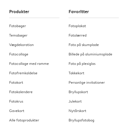
Produkter
Favoritter
Fotobøger
Fotoplakat
Temabøger
Fotolærred
Vægdekoration
Foto på skumplade
Fotocollage
Billede på aluminiumsplade
Fotocollage med ramme
Foto på plexiglas
Fotofremkaldelse
Takkekort
Fotokort
Personlige invitationer
Fotokalendere
Bryllupskort
Fotokrus
Julekort
Gavekort
Nytårskort
Alle fotoprodukter
Bryllupsfotobog