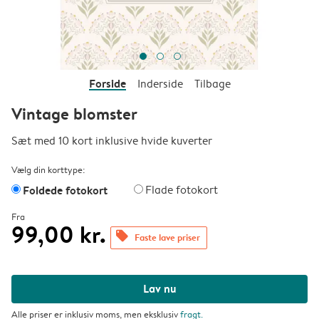
Forside
Inderside
Tilbage
Vintage blomster
Sæt med 10 kort inklusive hvide kuverter
Vælg din korttype:
Foldede fotokort
Flade fotokort
Fra
99,00 kr.
offers
Faste lave priser
Lav nu
Alle priser er inklusiv moms, men eksklusiv
fragt
.