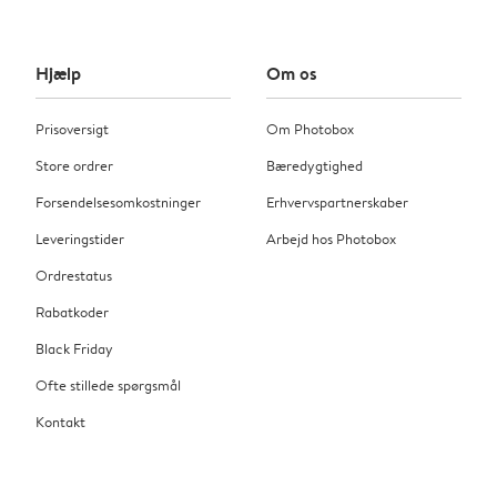
Hjælp
Om os
Prisoversigt
Om Photobox
Store ordrer
Bæredygtighed
Forsendelsesomkostninger
Erhvervspartnerskaber
Leveringstider
Arbejd hos Photobox
Ordrestatus
Rabatkoder
Black Friday
Ofte stillede spørgsmål
Kontakt