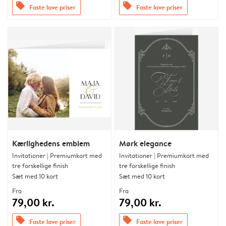
offers
offers
Faste lave priser
Faste lave priser
Kærlighedens emblem
Mørk elegance
Invitationer | Premiumkort med
Invitationer | Premiumkort med
tre forskellige finish
tre forskellige finish
Sæt med 10 kort
Sæt med 10 kort
Fra
Fra
79,00 kr.
79,00 kr.
offers
offers
Faste lave priser
Faste lave priser