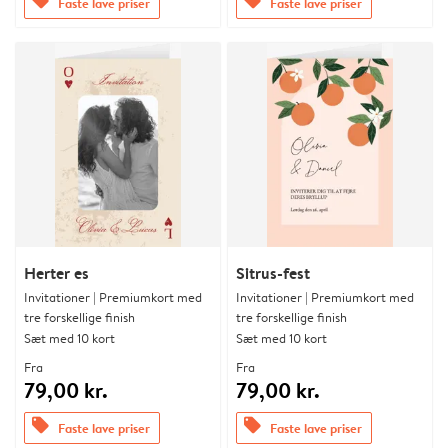
offers
offers
Faste lave priser
Faste lave priser
Herter es
Sitrus-fest
Invitationer | Premiumkort med
Invitationer | Premiumkort med
tre forskellige finish
tre forskellige finish
Sæt med 10 kort
Sæt med 10 kort
Fra
Fra
79,00 kr.
79,00 kr.
offers
offers
Faste lave priser
Faste lave priser