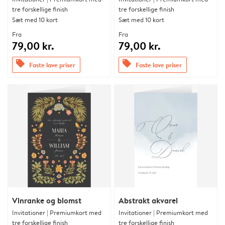
tre forskellige finish
tre forskellige finish
Sæt med 10 kort
Sæt med 10 kort
Fra
Fra
79,00 kr.
79,00 kr.
offers
offers
Faste lave priser
Faste lave priser
Vinranke og blomst
Abstrakt akvarel
Invitationer | Premiumkort med
Invitationer | Premiumkort med
tre forskellige finish
tre forskellige finish