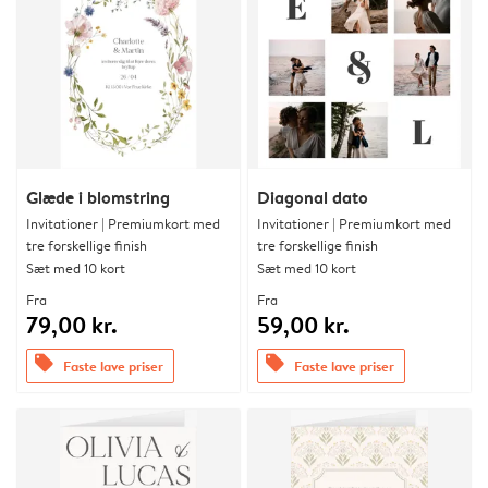
Glæde i blomstring
Diagonal dato
Invitationer | Premiumkort med
Invitationer | Premiumkort med
tre forskellige finish
tre forskellige finish
Sæt med 10 kort
Sæt med 10 kort
Fra
Fra
79,00 kr.
59,00 kr.
offers
offers
Faste lave priser
Faste lave priser