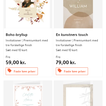
Boho-bryllup
En kunstners touch
Invitationer | Premiumkort med
Invitationer | Premiumkort med
tre forskellige finish
tre forskellige finish
Sæt med 10 kort
Sæt med 10 kort
Fra
Fra
59,00 kr.
79,00 kr.
offers
offers
Faste lave priser
Faste lave priser