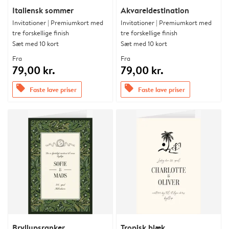
Italiensk sommer
Akvareldestination
Invitationer | Premiumkort med
Invitationer | Premiumkort med
tre forskellige finish
tre forskellige finish
Sæt med 10 kort
Sæt med 10 kort
Fra
Fra
79,00 kr.
79,00 kr.
offers
offers
Faste lave priser
Faste lave priser
Bryllupsranker
Tropisk blæk