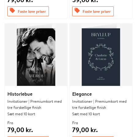
offers
offers
Faste lave priser
Faste lave priser
Historiebue
Elegance
Invitationer | Premiumkort med
Invitationer | Premiumkort med
tre forskellige finish
tre forskellige finish
Sæt med 10 kort
Sæt med 10 kort
Fra
Fra
79,00 kr.
79,00 kr.