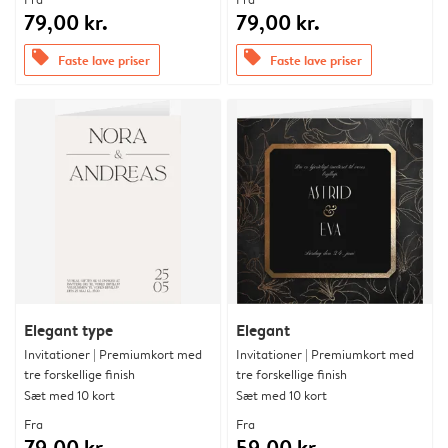
79,00 kr.
79,00 kr.
offers
offers
Faste lave priser
Faste lave priser
Elegant type
Elegant
Invitationer | Premiumkort med
Invitationer | Premiumkort med
tre forskellige finish
tre forskellige finish
Sæt med 10 kort
Sæt med 10 kort
Fra
Fra
79,00 kr.
59,00 kr.