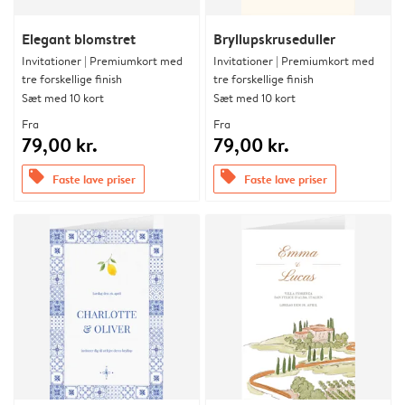
Elegant blomstret
Bryllupskruseduller
Invitationer | Premiumkort med
Invitationer | Premiumkort med
tre forskellige finish
tre forskellige finish
Sæt med 10 kort
Sæt med 10 kort
Fra
Fra
79,00 kr.
79,00 kr.
offers
offers
Faste lave priser
Faste lave priser