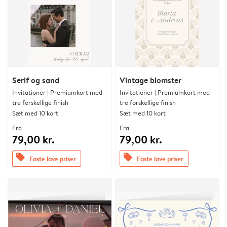
Serif og sand
Vintage blomster
Invitationer | Premiumkort med
Invitationer | Premiumkort med
tre forskellige finish
tre forskellige finish
Sæt med 10 kort
Sæt med 10 kort
Fra
Fra
79,00 kr.
79,00 kr.
offers
offers
Faste lave priser
Faste lave priser