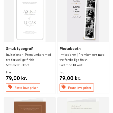
Smuk typografi
Photobooth
Invitationer | Premiumkort med
Invitationer | Premiumkort med
tre forskellige finish
tre forskellige finish
Sæt med 10 kort
Sæt med 10 kort
Fra
Fra
79,00 kr.
79,00 kr.
offers
offers
Faste lave priser
Faste lave priser