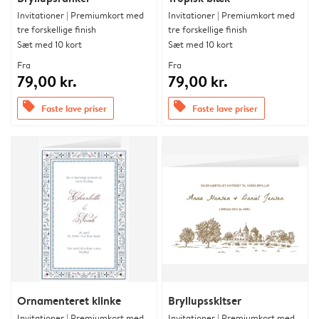
Invitationer | Premiumkort med
Invitationer | Premiumkort med
tre forskellige finish
tre forskellige finish
Sæt med 10 kort
Sæt med 10 kort
Fra
Fra
79,00 kr.
79,00 kr.
offers
offers
Faste lave priser
Faste lave priser
Ornamenteret klinke
Bryllupsskitser
Invitationer | Premiumkort med
Invitationer | Premiumkort med