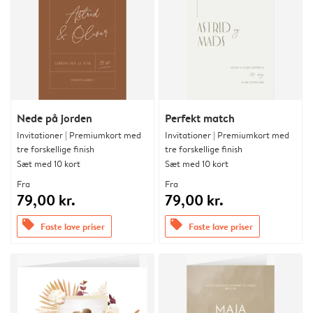
Nede på jorden
Perfekt match
Invitationer | Premiumkort med
Invitationer | Premiumkort med
tre forskellige finish
tre forskellige finish
Sæt med 10 kort
Sæt med 10 kort
Fra
Fra
79,00 kr.
79,00 kr.
offers
offers
Faste lave priser
Faste lave priser