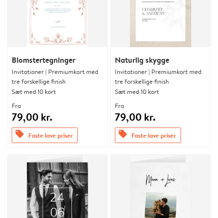
Blomstertegninger
Naturlig skygge
Invitationer | Premiumkort med
Invitationer | Premiumkort med
tre forskellige finish
tre forskellige finish
Sæt med 10 kort
Sæt med 10 kort
Fra
Fra
79,00 kr.
79,00 kr.
offers
offers
Faste lave priser
Faste lave priser