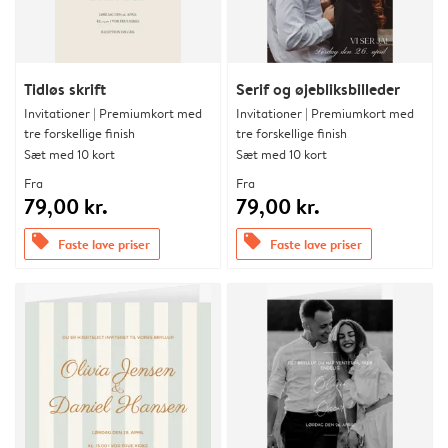
Tidløs skrift
Serif og øjebliksbilleder
Invitationer | Premiumkort med
Invitationer | Premiumkort med
tre forskellige finish
tre forskellige finish
Sæt med 10 kort
Sæt med 10 kort
Fra
Fra
79,00 kr.
79,00 kr.
offers
offers
Faste lave priser
Faste lave priser