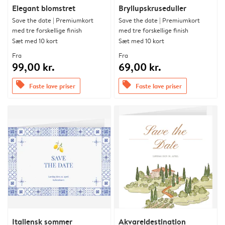
Elegant blomstret
Bryllupskruseduller
Save the date | Premiumkort
Save the date | Premiumkort
med tre forskellige finish
med tre forskellige finish
Sæt med 10 kort
Sæt med 10 kort
Fra
Fra
99,00 kr.
69,00 kr.
offers
offers
Faste lave priser
Faste lave priser
Italiensk sommer
Akvareldestination