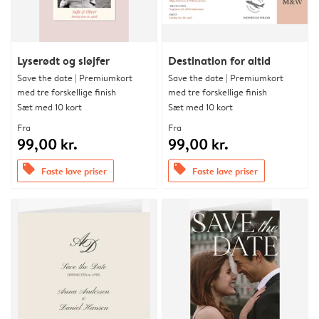
Lyserødt og sløjfer
Destination for altid
Save the date | Premiumkort
Save the date | Premiumkort
med tre forskellige finish
med tre forskellige finish
Sæt med 10 kort
Sæt med 10 kort
Fra
Fra
99,00 kr.
99,00 kr.
offers
offers
Faste lave priser
Faste lave priser