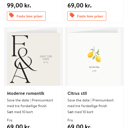
99,00 kr.
69,00 kr.
offers
offers
Faste lave priser
Faste lave priser
Moderne romantik
Citrus stil
Save the date | Premiumkort
Save the date | Premiumkort
med tre forskellige finish
med tre forskellige finish
Sæt med 10 kort
Sæt med 10 kort
Fra
Fra
69,00 kr.
69,00 kr.