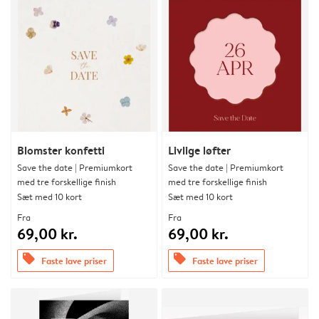
Blomster konfetti
Livlige løfter
Save the date | Premiumkort
Save the date | Premiumkort
med tre forskellige finish
med tre forskellige finish
Sæt med 10 kort
Sæt med 10 kort
Fra
Fra
69,00 kr.
69,00 kr.
offers
offers
Faste lave priser
Faste lave priser