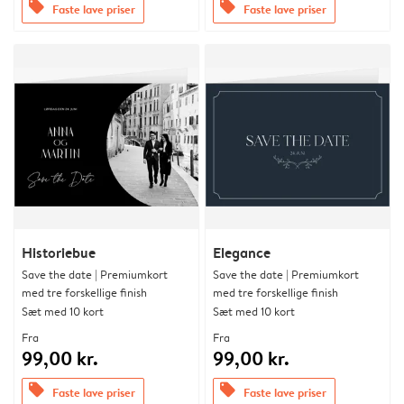
offers
offers
Faste lave priser
Faste lave priser
Historiebue
Elegance
Save the date | Premiumkort
Save the date | Premiumkort
med tre forskellige finish
med tre forskellige finish
Sæt med 10 kort
Sæt med 10 kort
Fra
Fra
99,00 kr.
99,00 kr.
offers
offers
Faste lave priser
Faste lave priser