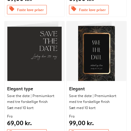
offers
offers
Faste lave priser
Faste lave priser
Elegant type
Elegant
Save the date | Premiumkort
Save the date | Premiumkort
med tre forskellige finish
med tre forskellige finish
Sæt med 10 kort
Sæt med 10 kort
Fra
Fra
69,00 kr.
99,00 kr.