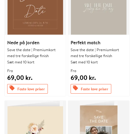
Nede på jorden
Perfekt match
Save the date | Premiumkort
Save the date | Premiumkort
med tre forskellige finish
med tre forskellige finish
Sæt med 10 kort
Sæt med 10 kort
Fra
Fra
69,00 kr.
69,00 kr.
offers
offers
Faste lave priser
Faste lave priser