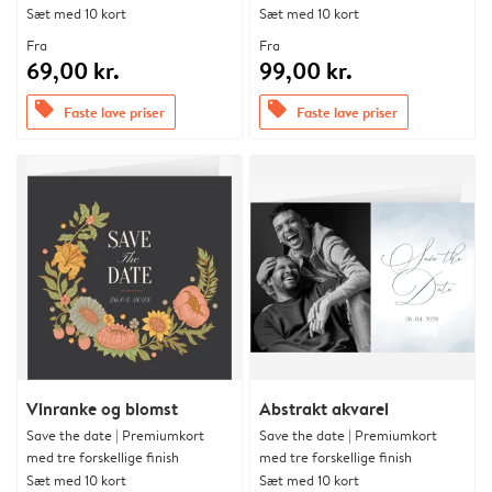
Sæt med 10 kort
Sæt med 10 kort
Fra
Fra
69,00 kr.
99,00 kr.
offers
offers
Faste lave priser
Faste lave priser
Vinranke og blomst
Abstrakt akvarel
Save the date | Premiumkort
Save the date | Premiumkort
med tre forskellige finish
med tre forskellige finish
Sæt med 10 kort
Sæt med 10 kort