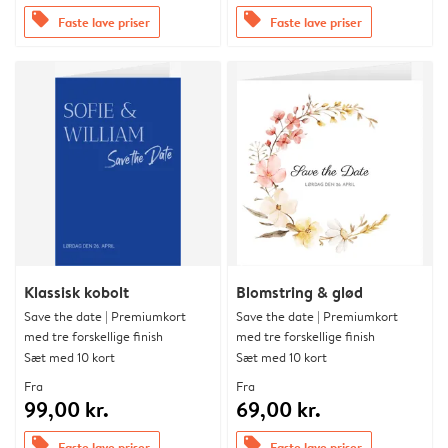
offers
offers
Faste lave priser
Faste lave priser
Klassisk kobolt
Blomstring & glød
Save the date | Premiumkort
Save the date | Premiumkort
med tre forskellige finish
med tre forskellige finish
Sæt med 10 kort
Sæt med 10 kort
Fra
Fra
99,00 kr.
69,00 kr.
offers
offers
Faste lave priser
Faste lave priser