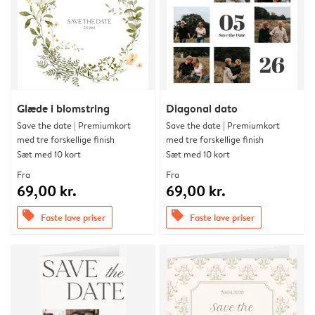
Glæde i blomstring
Diagonal dato
Save the date | Premiumkort
Save the date | Premiumkort
med tre forskellige finish
med tre forskellige finish
Sæt med 10 kort
Sæt med 10 kort
Fra
Fra
69,00 kr.
69,00 kr.
offers
offers
Faste lave priser
Faste lave priser