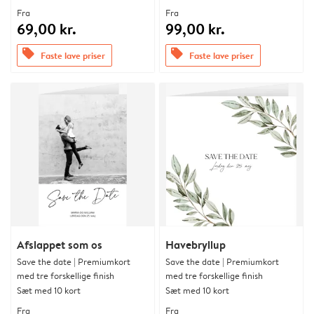
Fra
Fra
69,00 kr.
99,00 kr.
offers
offers
Faste lave priser
Faste lave priser
Afslappet som os
Havebryllup
Save the date | Premiumkort
Save the date | Premiumkort
med tre forskellige finish
med tre forskellige finish
Sæt med 10 kort
Sæt med 10 kort
Fra
Fra