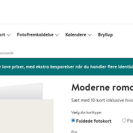
ort
Fotofremkaldelse
Kalendere
Bryllup
slim_arrow_down
slim_arrow_down
slim_arrow_down
omantik
 lave priser, med ekstra besparelser når du handler flere identis
Moderne roma
Sæt med 10 kort inklusive hvi
Vælg din korttype:
Foldede fotokort
Fl
Fra