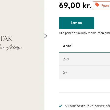
69,00 kr.
offers
Faste 
Lav nu
Alle priser er inklusiv moms, men eks
Antal
2-4
5+
Vi har faste lave priser, 