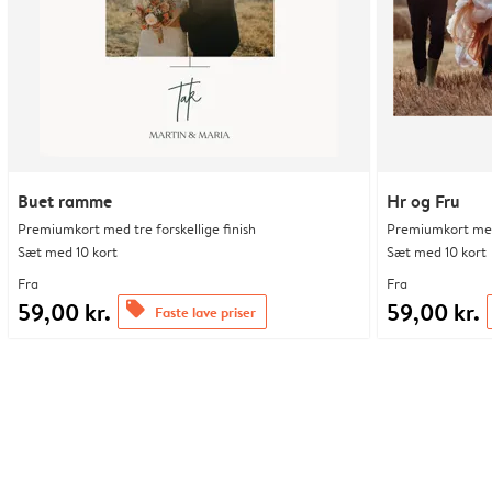
Buet ramme
Hr og Fru
Premiumkort med tre forskellige finish
Premiumkort med 
Sæt med 10 kort
Sæt med 10 kort
Fra
Fra
59,00 kr.
59,00 kr.
offers
Faste lave priser