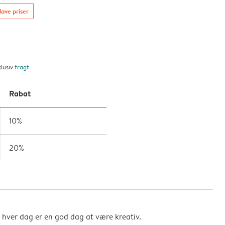
lave priser
klusiv
fragt
.
Rabat
10%
20%
så hver dag er en god dag at være kreativ.