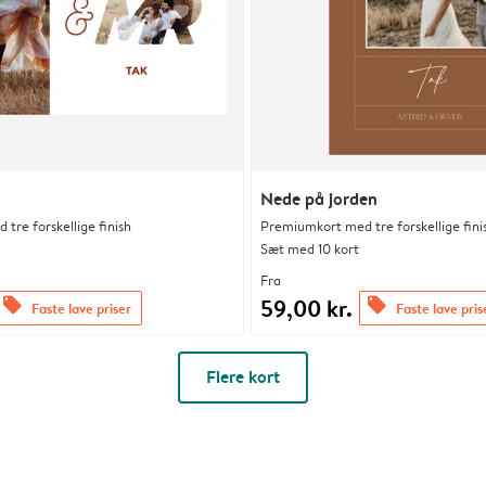
Nede på jorden
tre forskellige finish
Premiumkort med tre forskellige fini
Sæt med 10 kort
Fra
59,00 kr.
offers
offers
Faste lave priser
Faste lave pris
Flere kort