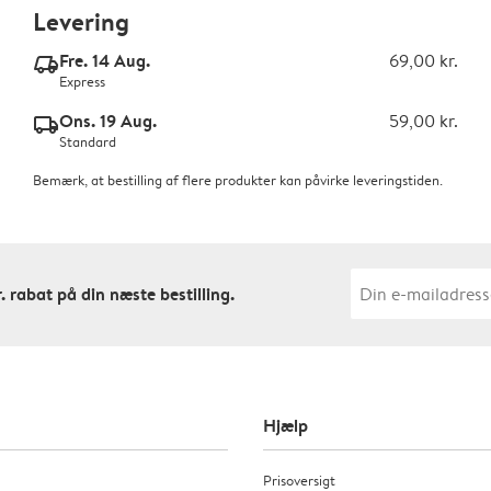
Levering
Fre. 14 Aug.
69,00 kr.
delivery_express_v2
Express
Ons. 19 Aug.
59,00 kr.
delivery_standard_v2
Standard
Bemærk, at bestilling af flere produkter kan påvirke leveringstiden.
. rabat på din næste bestilling.
Hjælp
Prisoversigt