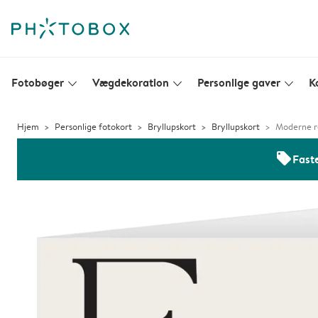
Fotobøger
Vægdekoration
Personlige gaver
K
slim_arrow_down
slim_arrow_down
slim_arrow_down
Hjem
Personlige fotokort
Bryllupskort
Bryllupskort
Moderne r
offers
Faste