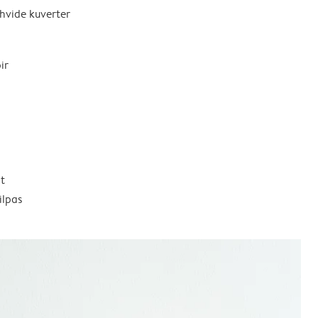
 hvide kuverter
ir
t
ilpas