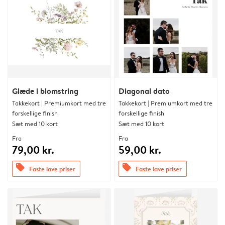
Glæde i blomstring
Diagonal dato
Takkekort | Premiumkort med tre
Takkekort | Premiumkort med tre
forskellige finish
forskellige finish
Sæt med 10 kort
Sæt med 10 kort
Fra
Fra
79,00 kr.
59,00 kr.
offers
offers
Faste lave priser
Faste lave priser