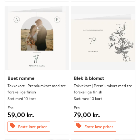
Buet ramme
Blek & blomst
Takkekort | Premiumkort med tre
Takkekort | Premiumkort med tre
forskellige finish
forskellige finish
Sæt med 10 kort
Sæt med 10 kort
Fra
Fra
59,00 kr.
79,00 kr.
offers
offers
Faste lave priser
Faste lave priser