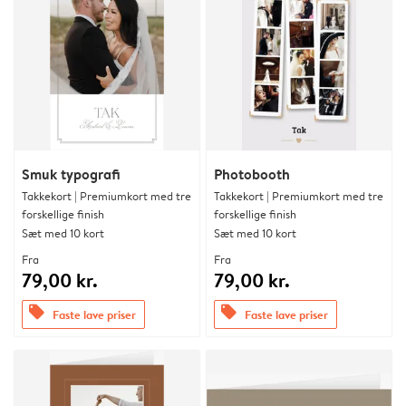
Smuk typografi
Photobooth
Takkekort | Premiumkort med tre
Takkekort | Premiumkort med tre
forskellige finish
forskellige finish
Sæt med 10 kort
Sæt med 10 kort
Fra
Fra
79,00 kr.
79,00 kr.
offers
offers
Faste lave priser
Faste lave priser