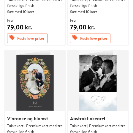
forskellige finish
forskellige finish
Sæt med 10 kort
Sæt med 10 kort
Fra
Fra
79,00 kr.
79,00 kr.
offers
offers
Faste lave priser
Faste lave priser
Vinranke og blomst
Abstrakt akvarel
Takkekort | Premiumkort med tre
Takkekort | Premiumkort med tre
forskellige finish
forskellige finish