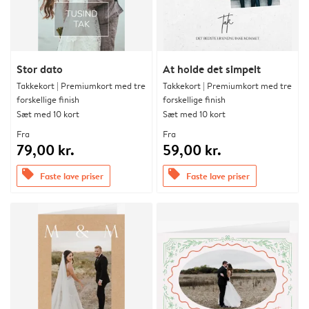
Stor dato
At holde det simpelt
Takkekort | Premiumkort med tre
Takkekort | Premiumkort med tre
forskellige finish
forskellige finish
Sæt med 10 kort
Sæt med 10 kort
Fra
Fra
79,00 kr.
59,00 kr.
offers
offers
Faste lave priser
Faste lave priser