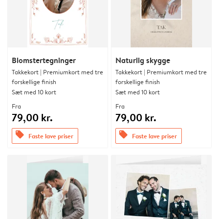
Blomstertegninger
Naturlig skygge
Takkekort | Premiumkort med tre
Takkekort | Premiumkort med tre
forskellige finish
forskellige finish
Sæt med 10 kort
Sæt med 10 kort
Fra
Fra
79,00 kr.
79,00 kr.
offers
offers
Faste lave priser
Faste lave priser