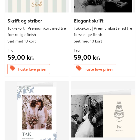
Skrift og striber
Elegant skrift
Takkekort | Premiumkort med tre
Takkekort | Premiumkort med tre
forskellige finish
forskellige finish
Sæt med 10 kort
Sæt med 10 kort
Fra
Fra
59,00 kr.
59,00 kr.
offers
offers
Faste lave priser
Faste lave priser