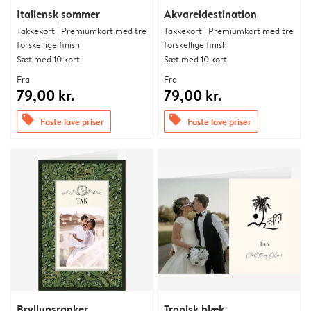
Italiensk sommer
Akvareldestination
Takkekort | Premiumkort med tre
Takkekort | Premiumkort med tre
forskellige finish
forskellige finish
Sæt med 10 kort
Sæt med 10 kort
Fra
Fra
79,00 kr.
79,00 kr.
offers
offers
Faste lave priser
Faste lave priser
Bryllupsranker
Tropisk blæk