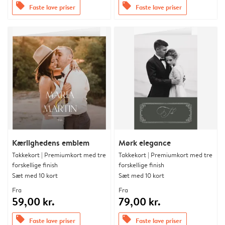
offers
offers
Faste lave priser
Faste lave priser
Kærlighedens emblem
Mørk elegance
Takkekort | Premiumkort med tre
Takkekort | Premiumkort med tre
forskellige finish
forskellige finish
Sæt med 10 kort
Sæt med 10 kort
Fra
Fra
59,00 kr.
79,00 kr.
offers
offers
Faste lave priser
Faste lave priser