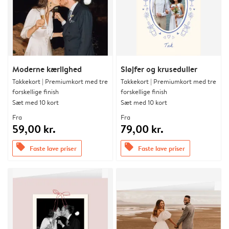
Moderne kærlighed
Sløjfer og kruseduller
Takkekort | Premiumkort med tre
Takkekort | Premiumkort med tre
forskellige finish
forskellige finish
Sæt med 10 kort
Sæt med 10 kort
Fra
Fra
59,00 kr.
79,00 kr.
offers
offers
Faste lave priser
Faste lave priser