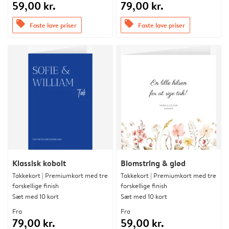
59,00 kr.
79,00 kr.
offers
offers
Faste lave priser
Faste lave priser
Klassisk kobolt
Blomstring & glød
Takkekort | Premiumkort med tre
Takkekort | Premiumkort med tre
forskellige finish
forskellige finish
Sæt med 10 kort
Sæt med 10 kort
Fra
Fra
79,00 kr.
59,00 kr.