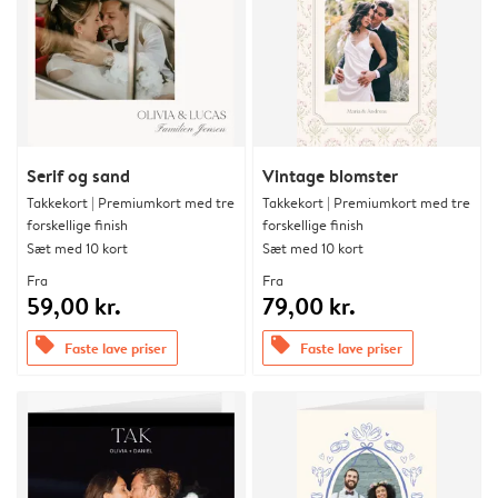
Serif og sand
Vintage blomster
Takkekort | Premiumkort med tre
Takkekort | Premiumkort med tre
forskellige finish
forskellige finish
Sæt med 10 kort
Sæt med 10 kort
Fra
Fra
59,00 kr.
79,00 kr.
offers
offers
Faste lave priser
Faste lave priser