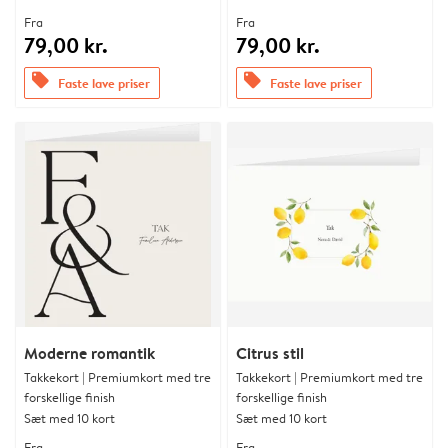
Fra
Fra
79,00 kr.
79,00 kr.
offers
offers
Faste lave priser
Faste lave priser
Moderne romantik
Citrus stil
Takkekort | Premiumkort med tre
Takkekort | Premiumkort med tre
forskellige finish
forskellige finish
Sæt med 10 kort
Sæt med 10 kort
Fra
Fra