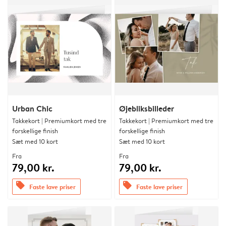
Urban Chic
Øjebliksbilleder
Takkekort | Premiumkort med tre
Takkekort | Premiumkort med tre
forskellige finish
forskellige finish
Sæt med 10 kort
Sæt med 10 kort
Fra
Fra
79,00 kr.
79,00 kr.
offers
offers
Faste lave priser
Faste lave priser