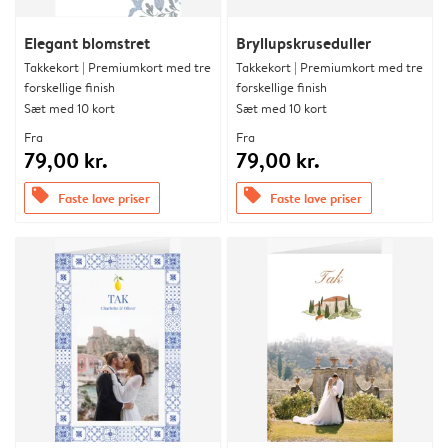
Elegant blomstret
Bryllupskruseduller
Takkekort | Premiumkort med tre
Takkekort | Premiumkort med tre
forskellige finish
forskellige finish
Sæt med 10 kort
Sæt med 10 kort
Fra
Fra
79,00 kr.
79,00 kr.
offers
offers
Faste lave priser
Faste lave priser