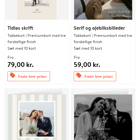
Tidløs skrift
Serif og øjebliksbilleder
Takkekort | Premiumkort med tre
Takkekort | Premiumkort med tre
forskellige finish
forskellige finish
Sæt med 10 kort
Sæt med 10 kort
Fra
Fra
79,00 kr.
59,00 kr.
offers
offers
Faste lave priser
Faste lave priser