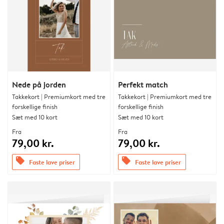
Nede på jorden
Perfekt match
Takkekort | Premiumkort med tre
Takkekort | Premiumkort med tre
forskellige finish
forskellige finish
Sæt med 10 kort
Sæt med 10 kort
Fra
Fra
79,00 kr.
79,00 kr.
offers
offers
Faste lave priser
Faste lave priser