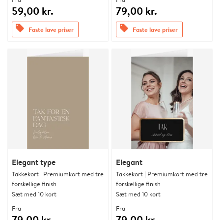
59,00 kr.
79,00 kr.
offers
offers
Faste lave priser
Faste lave priser
Elegant type
Elegant
Takkekort | Premiumkort med tre
Takkekort | Premiumkort med tre
forskellige finish
forskellige finish
Sæt med 10 kort
Sæt med 10 kort
Fra
Fra
79,00 kr.
79,00 kr.