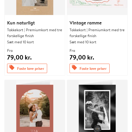
Kun naturligt
Vintage ramme
Takkekort | Premiumkort med tre
Takkekort | Premiumkort med tre
forskellige finish
forskellige finish
Sæt med 10 kort
Sæt med 10 kort
Fra
Fra
79,00 kr.
79,00 kr.
offers
offers
Faste lave priser
Faste lave priser