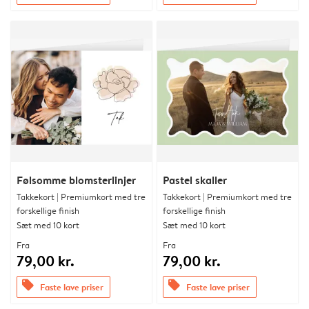
Følsomme blomsterlinjer
Pastel skaller
Takkekort | Premiumkort med tre
Takkekort | Premiumkort med tre
forskellige finish
forskellige finish
Sæt med 10 kort
Sæt med 10 kort
Fra
Fra
79,00 kr.
79,00 kr.
offers
offers
Faste lave priser
Faste lave priser