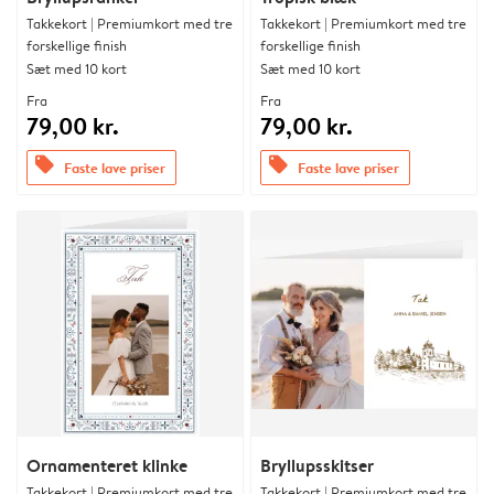
Takkekort | Premiumkort med tre
Takkekort | Premiumkort med tre
forskellige finish
forskellige finish
Sæt med 10 kort
Sæt med 10 kort
Fra
Fra
79,00 kr.
79,00 kr.
offers
offers
Faste lave priser
Faste lave priser
Ornamenteret klinke
Bryllupsskitser
Takkekort | Premiumkort med tre
Takkekort | Premiumkort med tre