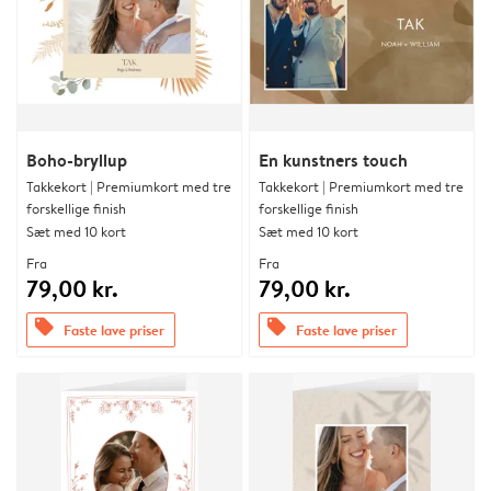
Boho-bryllup
En kunstners touch
Takkekort | Premiumkort med tre
Takkekort | Premiumkort med tre
forskellige finish
forskellige finish
Sæt med 10 kort
Sæt med 10 kort
Fra
Fra
79,00 kr.
79,00 kr.
offers
offers
Faste lave priser
Faste lave priser