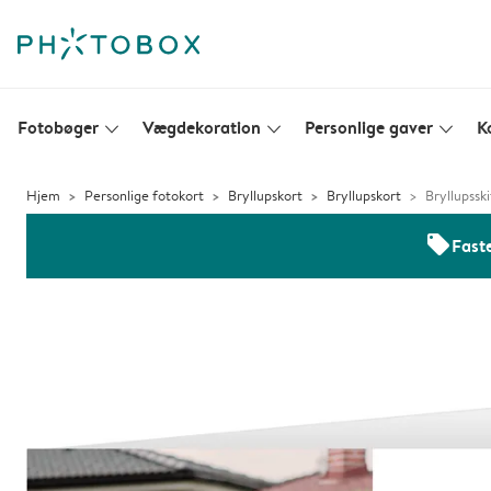
Fotobøger
Vægdekoration
Personlige gaver
K
slim_arrow_down
slim_arrow_down
slim_arrow_down
Hjem
Personlige fotokort
Bryllupskort
Bryllupskort
Bryllupsski
offers
Faste