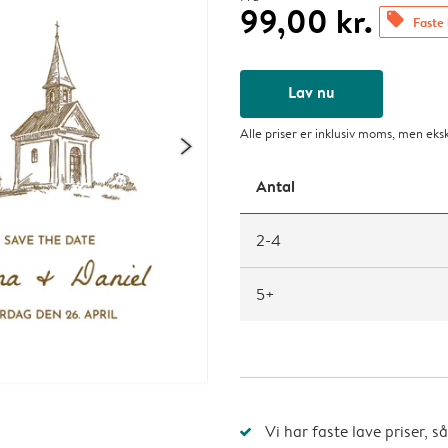
99,00 kr.
offers
Faste 
Lav nu
Alle priser er inklusiv moms, men eks
Antal
2-4
5+
Vi har faste lave priser, 