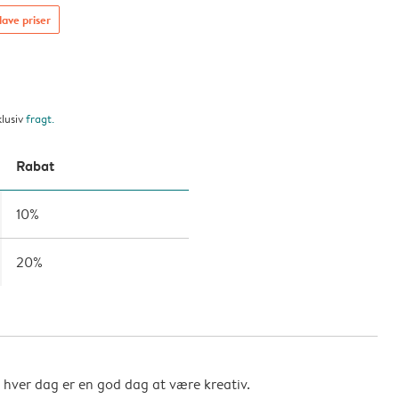
lave priser
klusiv
fragt
.
Rabat
10%
20%
så hver dag er en god dag at være kreativ.