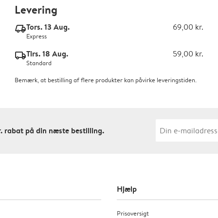
Levering
Tors. 13 Aug.
69,00 kr.
delivery_express_v2
Express
Tirs. 18 Aug.
59,00 kr.
delivery_standard_v2
Standard
Bemærk, at bestilling af flere produkter kan påvirke leveringstiden.
. rabat på din næste bestilling.
Hjælp
Prisoversigt