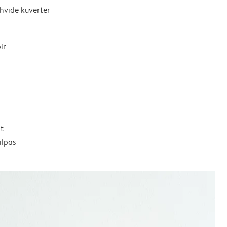
 hvide kuverter
ir
t
ilpas