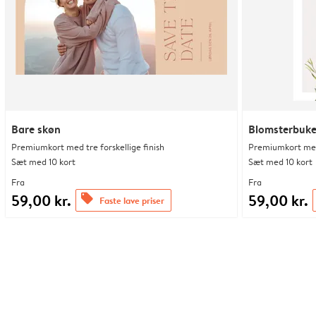
Bare skøn
Blomsterbuke
Premiumkort med tre forskellige finish
Premiumkort med 
Sæt med 10 kort
Sæt med 10 kort
Fra
Fra
59,00 kr.
59,00 kr.
offers
Faste lave priser