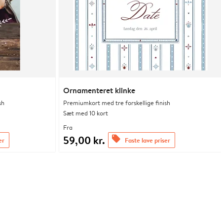
Ornamenteret klinke
sh
Premiumkort med tre forskellige finish
Sæt med 10 kort
Fra
59,00 kr.
offers
er
Faste lave priser