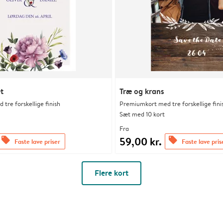
t
Træ og krans
tre forskellige finish
Premiumkort med tre forskellige fini
Sæt med 10 kort
Fra
59,00 kr.
offers
offers
Faste lave priser
Faste lave pris
Flere kort