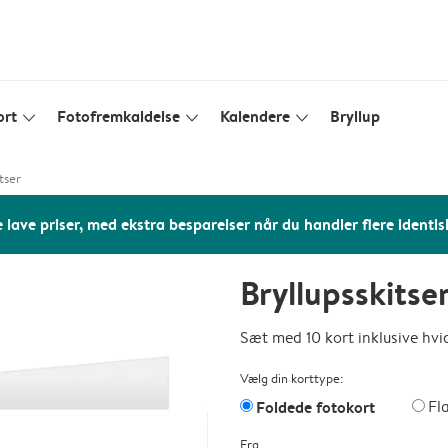
ort
Fotofremkaldelse
Kalendere
Bryllup
slim_arrow_down
slim_arrow_down
slim_arrow_down
tser
 lave priser, med ekstra besparelser når du handler flere identis
Bryllupsskitse
Sæt med 10 kort inklusive hvi
Vælg din korttype:
Foldede fotokort
Fl
Fra