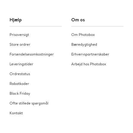
Hjælp
Om os
Prisoversigt
Om Photobox
Store ordrer
Bæredygtighed
Forsendelsesomkostninger
Erhvervspartnerskaber
Leveringstider
Arbejd hos Photobox
Ordrestatus
Rabatkoder
Black Friday
Ofte stillede spørgsmål
Kontakt