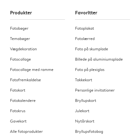
Produkter
Favoritter
Fotobøger
Fotoplakat
Temabøger
Fotolærred
Vægdekoration
Foto på skumplade
Fotocollage
Billede på aluminiumsplade
Fotocollage med ramme
Foto på plexiglas
Fotofremkaldelse
Takkekort
Fotokort
Personlige invitationer
Fotokalendere
Bryllupskort
Fotokrus
Julekort
Gavekort
Nytårskort
Alle fotoprodukter
Bryllupsfotobog