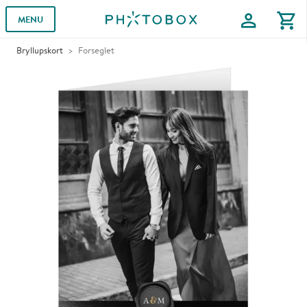
profile
shopping_cart
MENU
Bryllupskort
Forseglet