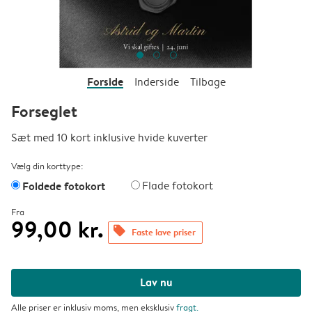
Forside
Inderside
Tilbage
Forseglet
Sæt med 10 kort inklusive hvide kuverter
Vælg din korttype:
Foldede fotokort
Flade fotokort
Fra
99,00 kr.
offers
Faste lave priser
Lav nu
Alle priser er inklusiv moms, men eksklusiv
fragt
.