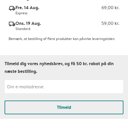
Fre. 14 Aug.
69,00 kr.
delivery_express_v2
Express
Ons. 19 Aug.
59,00 kr.
delivery_standard_v2
Standard
Bemærk, at bestilling af flere produkter kan påvirke leveringstiden.
Tilmeld dig vores nyhedsbrev, og få 50 kr. rabat på din
næste bestilling.
Tilmeld