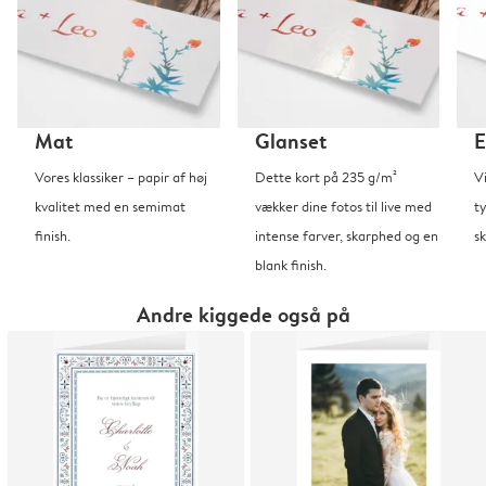
Mat
Glanset
E
Vores klassiker – papir af høj
Dette kort på 235 g/m²
V
kvalitet med en semimat
vækker dine fotos til live med
t
finish.
intense farver, skarphed og en
sk
blank finish.
Andre kiggede også på