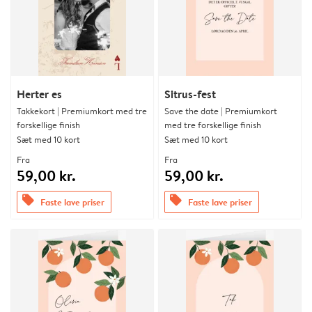
Herter es
Sitrus-fest
Takkekort | Premiumkort med tre
Save the date | Premiumkort
forskellige finish
med tre forskellige finish
Sæt med 10 kort
Sæt med 10 kort
Fra
Fra
59,00 kr.
59,00 kr.
offers
offers
Faste lave priser
Faste lave priser