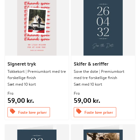
Signeret tryk
Skifer & seriffer
Takkekort | Premiumkort med tre
Save the date | Premiumkort
forskellige finish
med tre forskellige finish
Sæt med 10 kort
Sæt med 10 kort
Fra
Fra
59,00 kr.
59,00 kr.
offers
offers
Faste lave priser
Faste lave priser