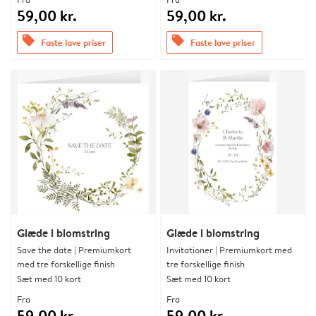
59,00 kr.
59,00 kr.
offers
offers
Faste lave priser
Faste lave priser
Glæde i blomstring
Glæde i blomstring
Save the date | Premiumkort
Invitationer | Premiumkort med
med tre forskellige finish
tre forskellige finish
Sæt med 10 kort
Sæt med 10 kort
Fra
Fra
59,00 kr.
59,00 kr.