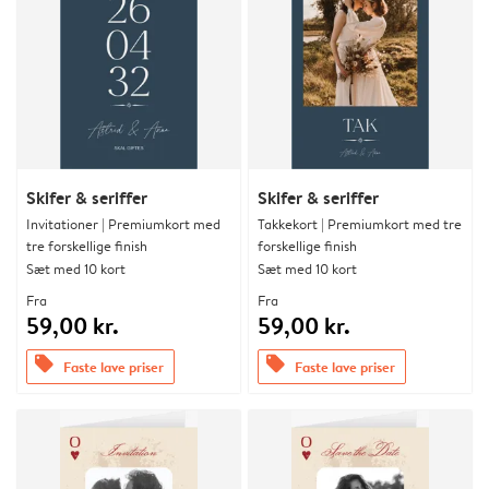
Skifer & seriffer
Skifer & seriffer
Invitationer | Premiumkort med
Takkekort | Premiumkort med tre
tre forskellige finish
forskellige finish
Sæt med 10 kort
Sæt med 10 kort
Fra
Fra
59,00 kr.
59,00 kr.
offers
offers
Faste lave priser
Faste lave priser