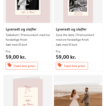
Lyserødt og sløjfer
Lyserødt og sløjfer
Takkekort | Premiumkort med tre
Save the date | Premiumkort
forskellige finish
med tre forskellige finish
Sæt med 10 kort
Sæt med 10 kort
Fra
Fra
59,00 kr.
59,00 kr.
offers
offers
Faste lave priser
Faste lave priser