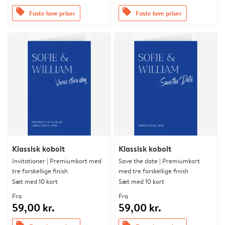
offers
offers
Faste lave priser
Faste lave priser
Klassisk kobolt
Klassisk kobolt
Invitationer | Premiumkort med
Save the date | Premiumkort
tre forskellige finish
med tre forskellige finish
Sæt med 10 kort
Sæt med 10 kort
Fra
Fra
59,00 kr.
59,00 kr.