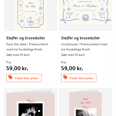
Sløjfer og kruseduller
Sløjfer og kruseduller
Save the date | Premiumkort
Invitationer | Premiumkort med
med tre forskellige finish
tre forskellige finish
Sæt med 10 kort
Sæt med 10 kort
Fra
Fra
59,00 kr.
59,00 kr.
offers
offers
Faste lave priser
Faste lave priser