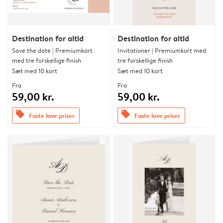
Destination for altid
Destination for altid
Save the date | Premiumkort
Invitationer | Premiumkort med
med tre forskellige finish
tre forskellige finish
Sæt med 10 kort
Sæt med 10 kort
Fra
Fra
59,00 kr.
59,00 kr.
offers
offers
Faste lave priser
Faste lave priser