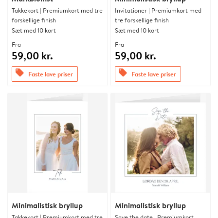
Takkekort | Premiumkort med tre
Invitationer | Premiumkort med
forskellige finish
tre forskellige finish
Sæt med 10 kort
Sæt med 10 kort
Fra
Fra
59,00 kr.
59,00 kr.
offers
offers
Faste lave priser
Faste lave priser
Minimalistisk bryllup
Minimalistisk bryllup
Takkekort | Premiumkort med tre
Save the date | Premiumkort