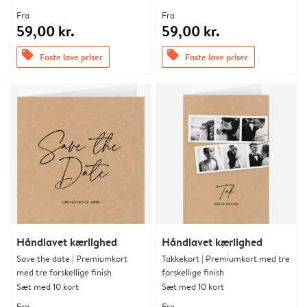
Fra
Fra
59,00 kr.
59,00 kr.
offers
offers
Faste lave priser
Faste lave priser
Håndlavet kærlighed
Håndlavet kærlighed
Save the date | Premiumkort
Takkekort | Premiumkort med tre
med tre forskellige finish
forskellige finish
Sæt med 10 kort
Sæt med 10 kort
Fra
Fra