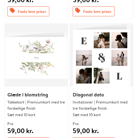
offers
offers
Faste lave priser
Faste lave priser
Glæde i blomstring
Diagonal dato
Takkekort | Premiumkort med tre
Invitationer | Premiumkort med
forskellige finish
tre forskellige finish
Sæt med 10 kort
Sæt med 10 kort
Fra
Fra
59,00 kr.
59,00 kr.