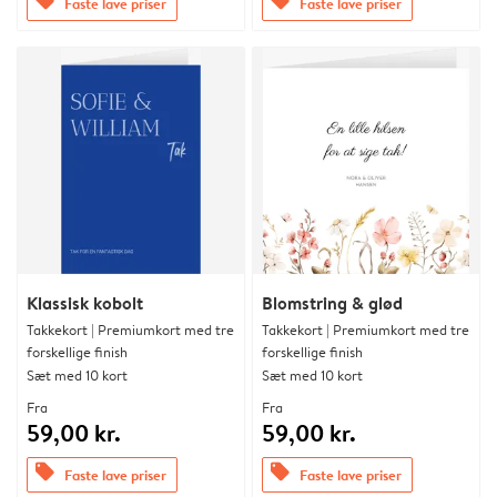
offers
offers
Faste lave priser
Faste lave priser
Klassisk kobolt
Blomstring & glød
Takkekort | Premiumkort med tre
Takkekort | Premiumkort med tre
forskellige finish
forskellige finish
Sæt med 10 kort
Sæt med 10 kort
Fra
Fra
59,00 kr.
59,00 kr.
offers
offers
Faste lave priser
Faste lave priser