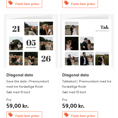
offers
offers
Faste lave priser
Faste lave priser
Diagonal dato
Diagonal dato
Save the date | Premiumkort
Takkekort | Premiumkort med tre
med tre forskellige finish
forskellige finish
Sæt med 10 kort
Sæt med 10 kort
Fra
Fra
59,00 kr.
59,00 kr.
offers
offers
Faste lave priser
Faste lave priser