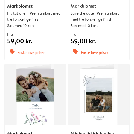
Markblomst
Markblomst
Invitationer | Premiumkort med
Save the date | Premiumkort
tre forskellige finish
med tre forskellige finish
Sæt med 10 kort
Sæt med 10 kort
Fra
Fra
59,00 kr.
59,00 kr.
offers
offers
Faste lave priser
Faste lave priser
Markblomst
Minimalistisk bryllup