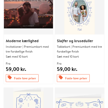
Moderne kærlighed
Sløjfer og kruseduller
Invitationer | Premiumkort med
Takkekort | Premiumkort med tre
tre forskellige finish
forskellige finish
Sæt med 10 kort
Sæt med 10 kort
Fra
Fra
59,00 kr.
59,00 kr.
offers
offers
Faste lave priser
Faste lave priser