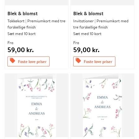
Blek & blomst
Blek & blomst
Takkekort | Premiumkort med tre
Invitationer | Premiumkort med
forskellige finish
tre forskellige finish
Sæt med 10 kort
Sæt med 10 kort
Fra
Fra
59,00 kr.
59,00 kr.
offers
offers
Faste lave priser
Faste lave priser