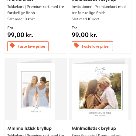
Takkekort | Premiumkort med tre
Invitationer | Premiumkort med
forskellige finish
tre forskellige finish
Sæt med 10 kort
Sæt med 10 kort
Fra
Fra
99,00 kr.
99,00 kr.
offers
offers
Faste lave priser
Faste lave priser
Minimalistisk bryllup
Minimalistisk bryllup
Takkekort | Premiumkort med tre
Save the date | Premiumkort