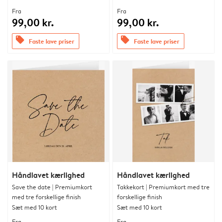
Fra
Fra
99,00 kr.
99,00 kr.
offers
offers
Faste lave priser
Faste lave priser
Håndlavet kærlighed
Håndlavet kærlighed
Save the date | Premiumkort
Takkekort | Premiumkort med tre
med tre forskellige finish
forskellige finish
Sæt med 10 kort
Sæt med 10 kort
Fra
Fra