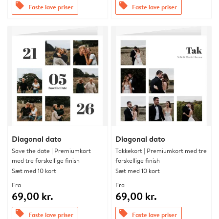
offers
offers
Faste lave priser
Faste lave priser
Diagonal dato
Diagonal dato
Save the date | Premiumkort
Takkekort | Premiumkort med tre
med tre forskellige finish
forskellige finish
Sæt med 10 kort
Sæt med 10 kort
Fra
Fra
69,00 kr.
69,00 kr.
offers
offers
Faste lave priser
Faste lave priser