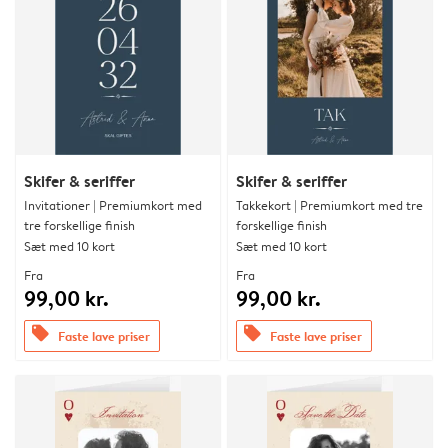
Skifer & seriffer
Skifer & seriffer
Invitationer | Premiumkort med
Takkekort | Premiumkort med tre
tre forskellige finish
forskellige finish
Sæt med 10 kort
Sæt med 10 kort
Fra
Fra
99,00 kr.
99,00 kr.
offers
offers
Faste lave priser
Faste lave priser