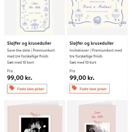
Sløjfer og kruseduller
Sløjfer og kruseduller
Save the date | Premiumkort
Invitationer | Premiumkort med
med tre forskellige finish
tre forskellige finish
Sæt med 10 kort
Sæt med 10 kort
Fra
Fra
99,00 kr.
99,00 kr.
offers
offers
Faste lave priser
Faste lave priser