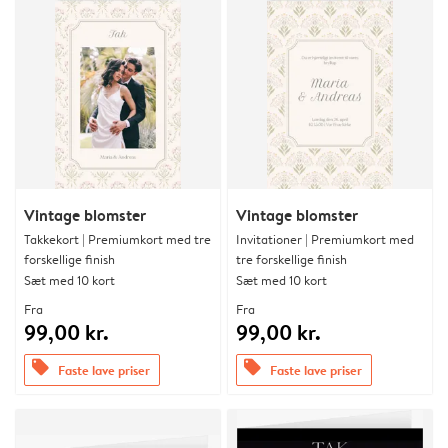
Vintage blomster
Vintage blomster
Takkekort | Premiumkort med tre
Invitationer | Premiumkort med
forskellige finish
tre forskellige finish
Sæt med 10 kort
Sæt med 10 kort
Fra
Fra
99,00 kr.
99,00 kr.
offers
offers
Faste lave priser
Faste lave priser