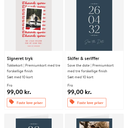
Signeret tryk
Skifer & seriffer
Takkekort | Premiumkort med tre
Save the date | Premiumkort
forskellige finish
med tre forskellige finish
Sæt med 10 kort
Sæt med 10 kort
Fra
Fra
99,00 kr.
99,00 kr.
offers
offers
Faste lave priser
Faste lave priser