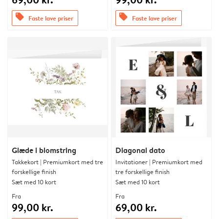
offers
offers
Faste lave priser
Faste lave priser
Glæde i blomstring
Diagonal dato
Takkekort | Premiumkort med tre
Invitationer | Premiumkort med
forskellige finish
tre forskellige finish
Sæt med 10 kort
Sæt med 10 kort
Fra
Fra
99,00 kr.
69,00 kr.