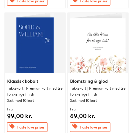
offers
offers
Faste lave priser
Faste lave priser
Klassisk kobolt
Blomstring & glød
Takkekort | Premiumkort med tre
Takkekort | Premiumkort med tre
forskellige finish
forskellige finish
Sæt med 10 kort
Sæt med 10 kort
Fra
Fra
99,00 kr.
69,00 kr.
offers
offers
Faste lave priser
Faste lave priser