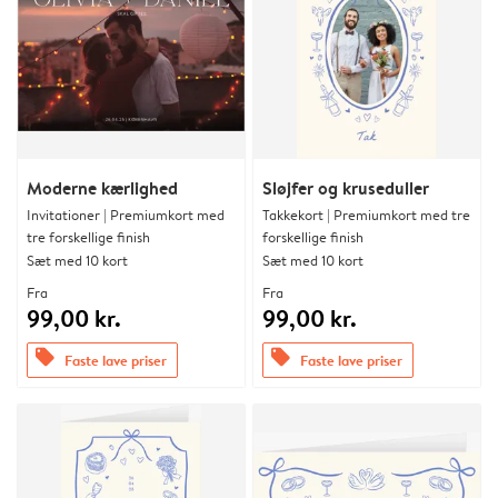
Moderne kærlighed
Sløjfer og kruseduller
Invitationer | Premiumkort med
Takkekort | Premiumkort med tre
tre forskellige finish
forskellige finish
Sæt med 10 kort
Sæt med 10 kort
Fra
Fra
99,00 kr.
99,00 kr.
offers
offers
Faste lave priser
Faste lave priser