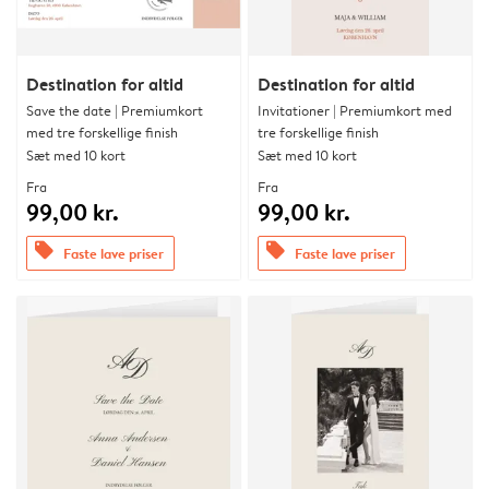
Destination for altid
Destination for altid
Save the date | Premiumkort
Invitationer | Premiumkort med
med tre forskellige finish
tre forskellige finish
Sæt med 10 kort
Sæt med 10 kort
Fra
Fra
99,00 kr.
99,00 kr.
offers
offers
Faste lave priser
Faste lave priser