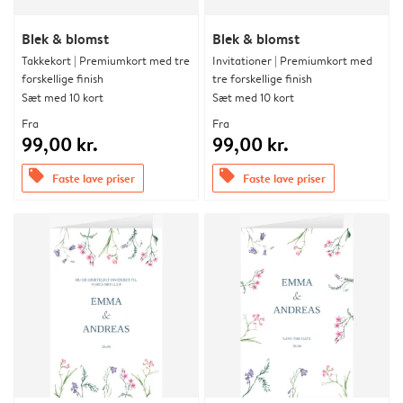
Blek & blomst
Blek & blomst
Takkekort | Premiumkort med tre
Invitationer | Premiumkort med
forskellige finish
tre forskellige finish
Sæt med 10 kort
Sæt med 10 kort
Fra
Fra
99,00 kr.
99,00 kr.
offers
offers
Faste lave priser
Faste lave priser