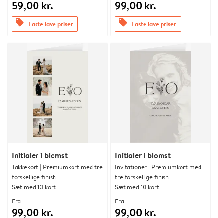
59,00 kr.
99,00 kr.
offers
offers
Faste lave priser
Faste lave priser
Initialer i blomst
Initialer i blomst
Takkekort | Premiumkort med tre
Invitationer | Premiumkort med
forskellige finish
tre forskellige finish
Sæt med 10 kort
Sæt med 10 kort
Fra
Fra
99,00 kr.
99,00 kr.