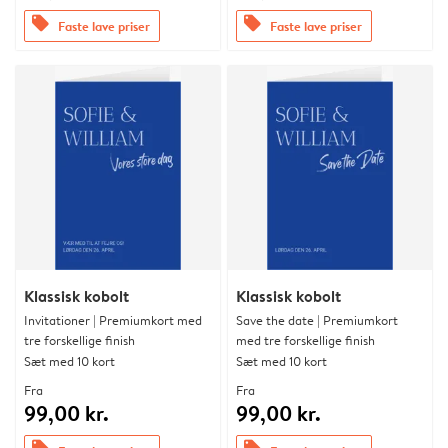
offers
offers
Faste lave priser
Faste lave priser
Klassisk kobolt
Klassisk kobolt
Invitationer | Premiumkort med
Save the date | Premiumkort
tre forskellige finish
med tre forskellige finish
Sæt med 10 kort
Sæt med 10 kort
Fra
Fra
99,00 kr.
99,00 kr.