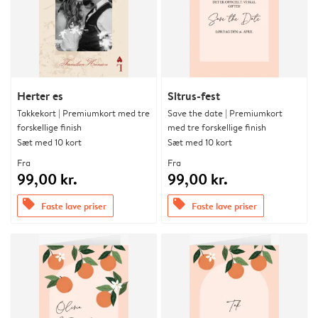
Herter es
Sitrus-fest
Takkekort | Premiumkort med tre
Save the date | Premiumkort
forskellige finish
med tre forskellige finish
Sæt med 10 kort
Sæt med 10 kort
Fra
Fra
99,00 kr.
99,00 kr.
offers
offers
Faste lave priser
Faste lave priser