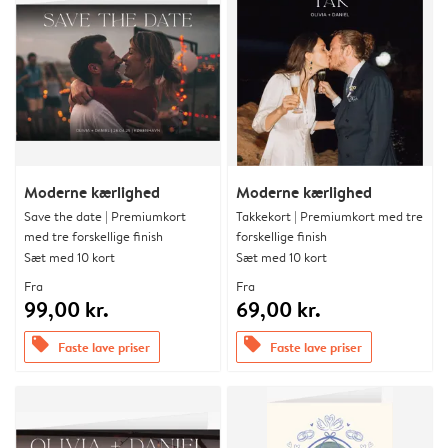
Moderne kærlighed
Moderne kærlighed
Save the date | Premiumkort
Takkekort | Premiumkort med tre
med tre forskellige finish
forskellige finish
Sæt med 10 kort
Sæt med 10 kort
Fra
Fra
99,00 kr.
69,00 kr.
offers
offers
Faste lave priser
Faste lave priser