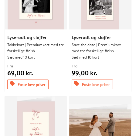
Lyserødt og sløjfer
Lyserødt og sløjfer
Takkekort | Premiumkort med tre
Save the date | Premiumkort
forskellige finish
med tre forskellige finish
Sæt med 10 kort
Sæt med 10 kort
Fra
Fra
69,00 kr.
99,00 kr.
offers
offers
Faste lave priser
Faste lave priser