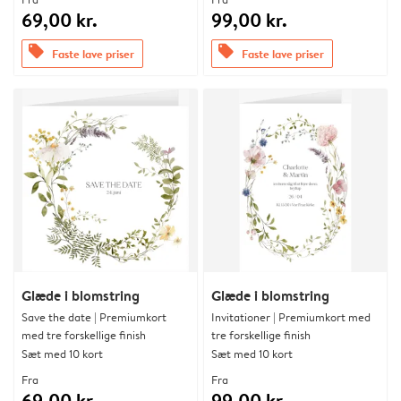
69,00 kr.
99,00 kr.
offers
offers
Faste lave priser
Faste lave priser
Glæde i blomstring
Glæde i blomstring
Save the date | Premiumkort
Invitationer | Premiumkort med
med tre forskellige finish
tre forskellige finish
Sæt med 10 kort
Sæt med 10 kort
Fra
Fra
69,00 kr.
99,00 kr.