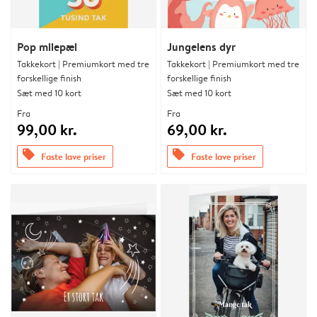
Pop milepæl
Jungelens dyr
Takkekort | Premiumkort med tre
Takkekort | Premiumkort med tre
forskellige finish
forskellige finish
Sæt med 10 kort
Sæt med 10 kort
Fra
Fra
99,00 kr.
69,00 kr.
offers
offers
Faste lave priser
Faste lave priser