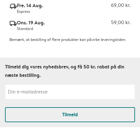
Fre. 14 Aug.
69,00 kr.
delivery_express_v2
Express
Ons. 19 Aug.
59,00 kr.
delivery_standard_v2
Standard
Bemærk, at bestilling af flere produkter kan påvirke leveringstiden.
Tilmeld dig vores nyhedsbrev, og få 50 kr. rabat på din
næste bestilling.
Tilmeld