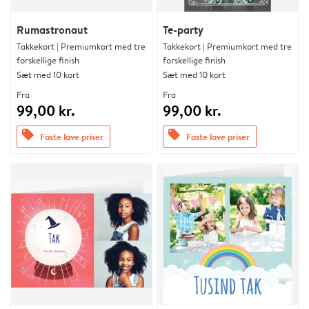
Rumastronaut
Te-party
Takkekort | Premiumkort med tre
Takkekort | Premiumkort med tre
forskellige finish
forskellige finish
Sæt med 10 kort
Sæt med 10 kort
Fra
Fra
99,00 kr.
99,00 kr.
offers
offers
Faste lave priser
Faste lave priser