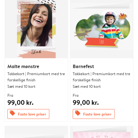
Malte mønstre
Børnefest
Takkekort | Premiumkort med tre
Takkekort | Premiumkort med tre
forskellige finish
forskellige finish
Sæt med 10 kort
Sæt med 10 kort
Fra
Fra
99,00 kr.
99,00 kr.
offers
offers
Faste lave priser
Faste lave priser