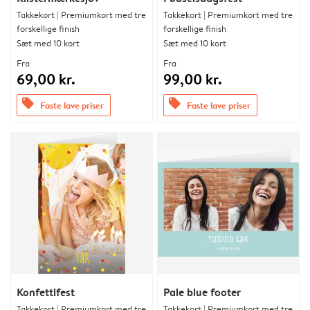
Takkekort | Premiumkort med tre
Takkekort | Premiumkort med tre
forskellige finish
forskellige finish
Sæt med 10 kort
Sæt med 10 kort
Fra
Fra
69,00 kr.
99,00 kr.
offers
offers
Faste lave priser
Faste lave priser
Konfettifest
Pale blue footer
Takkekort | Premiumkort med tre
Takkekort | Premiumkort med tre