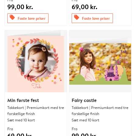
99,00 kr.
69,00 kr.
offers
offers
Faste lave priser
Faste lave priser
Min første fest
Fairy castle
Takkekort | Premiumkort med tre
Takkekort | Premiumkort med tre
forskellige finish
forskellige finish
Sæt med 10 kort
Sæt med 10 kort
Fra
Fra
69,00 kr.
99,00 kr.