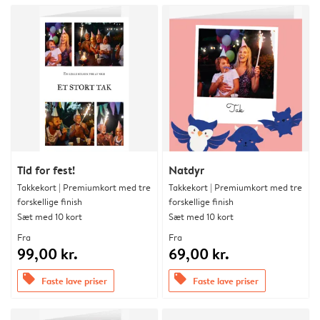
Tid for fest!
Natdyr
Takkekort | Premiumkort med tre
Takkekort | Premiumkort med tre
forskellige finish
forskellige finish
Sæt med 10 kort
Sæt med 10 kort
Fra
Fra
99,00 kr.
69,00 kr.
offers
offers
Faste lave priser
Faste lave priser