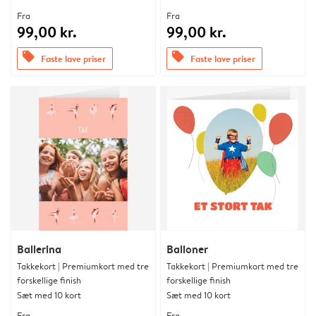
Fra
Fra
99,00 kr.
99,00 kr.
offers
offers
Faste lave priser
Faste lave priser
Ballerina
Balloner
Takkekort | Premiumkort med tre
Takkekort | Premiumkort med tre
forskellige finish
forskellige finish
Sæt med 10 kort
Sæt med 10 kort
Fra
Fra