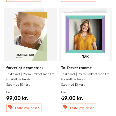
farverigt geometrisk
To-farvet ramme
Takkekort | Premiumkort med tre
Takkekort | Premiumkort med tre
forskellige finish
forskellige finish
Sæt med 10 kort
Sæt med 10 kort
Fra
Fra
99,00 kr.
69,00 kr.
offers
offers
Faste lave priser
Faste lave priser