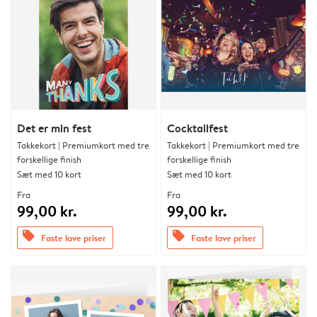
Det er min fest
Cocktailfest
Takkekort | Premiumkort med tre
Takkekort | Premiumkort med tre
forskellige finish
forskellige finish
Sæt med 10 kort
Sæt med 10 kort
Fra
Fra
99,00 kr.
99,00 kr.
offers
offers
Faste lave priser
Faste lave priser