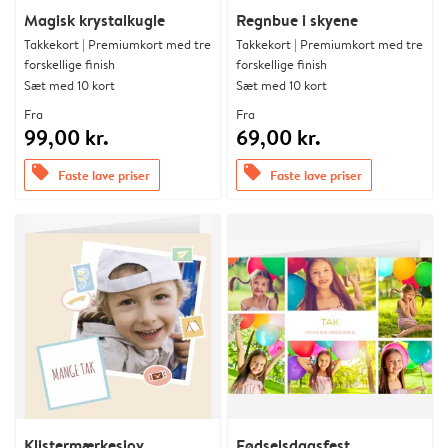
Magisk krystalkugle
Regnbue i skyene
Takkekort | Premiumkort med tre
Takkekort | Premiumkort med tre
forskellige finish
forskellige finish
Sæt med 10 kort
Sæt med 10 kort
Fra
Fra
99,00 kr.
69,00 kr.
offers
offers
Faste lave priser
Faste lave priser
Klistermærkesjov
Fødselsdagsfest