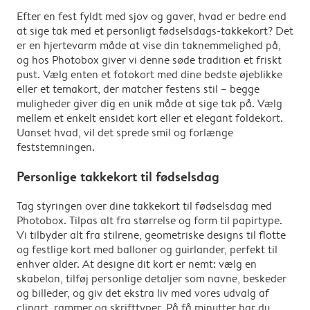
Efter en fest fyldt med sjov og gaver, hvad er bedre end
at sige tak med et personligt fødselsdags-takkekort? Det
er en hjertevarm måde at vise din taknemmelighed på,
og hos Photobox giver vi denne søde tradition et friskt
pust. Vælg enten et fotokort med dine bedste øjeblikke
eller et temakort, der matcher festens stil – begge
muligheder giver dig en unik måde at sige tak på. Vælg
mellem et enkelt ensidet kort eller et elegant foldekort.
Uanset hvad, vil det sprede smil og forlænge
feststemningen.
Personlige takkekort til fødselsdag
Tag styringen over dine takkekort til fødselsdag med
Photobox. Tilpas alt fra størrelse og form til papirtype.
Vi tilbyder alt fra stilrene, geometriske designs til flotte
og festlige kort med balloner og guirlander, perfekt til
enhver alder. At designe dit kort er nemt: vælg en
skabelon, tilføj personlige detaljer som navne, beskeder
og billeder, og giv det ekstra liv med vores udvalg af
clipart, rammer og skrifttyper. På få minutter har du