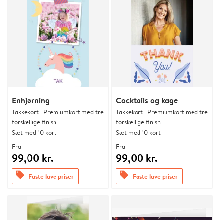
Enhjørning
Cocktails og kage
Takkekort | Premiumkort med tre
Takkekort | Premiumkort med tre
forskellige finish
forskellige finish
Sæt med 10 kort
Sæt med 10 kort
Fra
Fra
99,00 kr.
99,00 kr.
offers
offers
Faste lave priser
Faste lave priser