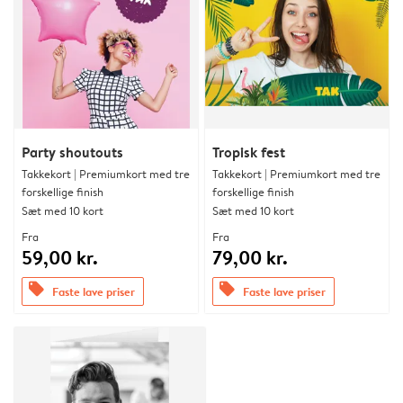
Party shoutouts
Tropisk fest
Takkekort | Premiumkort med tre
Takkekort | Premiumkort med tre
forskellige finish
forskellige finish
Sæt med 10 kort
Sæt med 10 kort
Fra
Fra
59,00 kr.
79,00 kr.
offers
offers
Faste lave priser
Faste lave priser