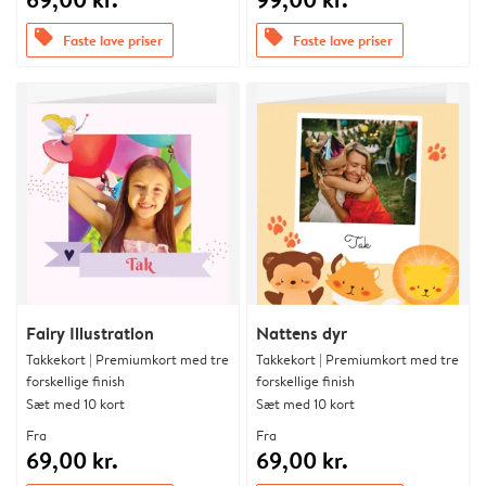
offers
offers
Faste lave priser
Faste lave priser
Fairy Illustration
Nattens dyr
Takkekort | Premiumkort med tre
Takkekort | Premiumkort med tre
forskellige finish
forskellige finish
Sæt med 10 kort
Sæt med 10 kort
Fra
Fra
69,00 kr.
69,00 kr.