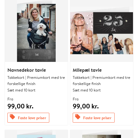
Navnedekor tavle
Milepæl tavle
Takkekort | Premiumkort med tre
Takkekort | Premiumkort med tre
forskellige finish
forskellige finish
Sæt med 10 kort
Sæt med 10 kort
Fra
Fra
99,00 kr.
99,00 kr.
offers
offers
Faste lave priser
Faste lave priser