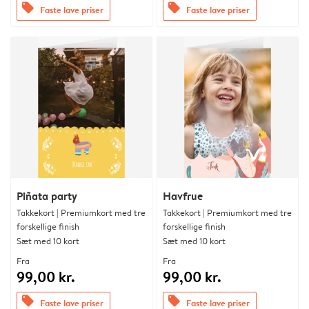
offers
offers
Faste lave priser
Faste lave priser
Piñata party
Havfrue
Takkekort | Premiumkort med tre
Takkekort | Premiumkort med tre
forskellige finish
forskellige finish
Sæt med 10 kort
Sæt med 10 kort
Fra
Fra
99,00 kr.
99,00 kr.
offers
offers
Faste lave priser
Faste lave priser