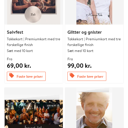
Sølvfest
Glitter og gnister
Takkekort | Premiumkort med tre
Takkekort | Premiumkort med tre
forskellige finish
forskellige finish
Sæt med 10 kort
Sæt med 10 kort
Fra
Fra
69,00 kr.
99,00 kr.
offers
offers
Faste lave priser
Faste lave priser