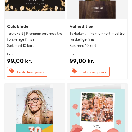
Guldblade
Valnød træ
Takkekort | Premiumkort med tre
Takkekort | Premiumkort med tre
forskellige finish
forskellige finish
Sæt med 10 kort
Sæt med 10 kort
Fra
Fra
99,00 kr.
99,00 kr.
offers
offers
Faste lave priser
Faste lave priser