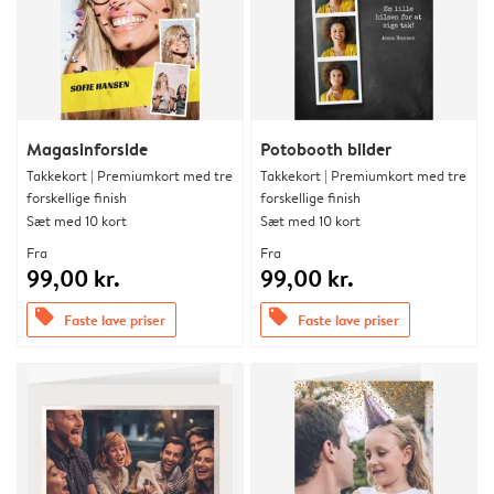
Magasinforside
Potobooth bilder
Takkekort | Premiumkort med tre
Takkekort | Premiumkort med tre
forskellige finish
forskellige finish
Sæt med 10 kort
Sæt med 10 kort
Fra
Fra
99,00 kr.
99,00 kr.
offers
offers
Faste lave priser
Faste lave priser