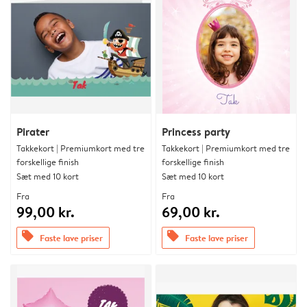
Pirater
Princess party
Takkekort | Premiumkort med tre
Takkekort | Premiumkort med tre
forskellige finish
forskellige finish
Sæt med 10 kort
Sæt med 10 kort
Fra
Fra
99,00 kr.
69,00 kr.
offers
offers
Faste lave priser
Faste lave priser