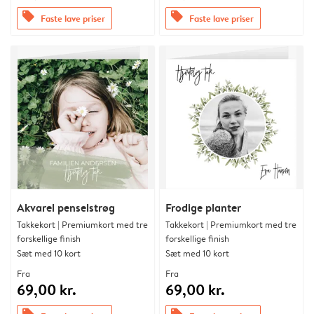
offers
offers
Faste lave priser
Faste lave priser
Akvarel penselstrøg
Frodige planter
Takkekort | Premiumkort med tre
Takkekort | Premiumkort med tre
forskellige finish
forskellige finish
Sæt med 10 kort
Sæt med 10 kort
Fra
Fra
69,00 kr.
69,00 kr.