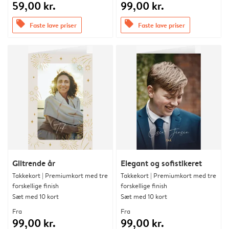
59,00 kr.
99,00 kr.
offers
offers
Faste lave priser
Faste lave priser
Glitrende år
Elegant og sofistikeret
Takkekort | Premiumkort med tre
Takkekort | Premiumkort med tre
forskellige finish
forskellige finish
Sæt med 10 kort
Sæt med 10 kort
Fra
Fra
99,00 kr.
99,00 kr.