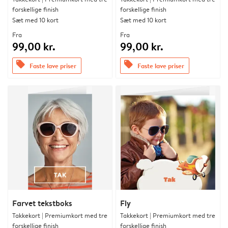
forskellige finish
forskellige finish
Sæt med 10 kort
Sæt med 10 kort
Fra
Fra
99,00 kr.
99,00 kr.
offers
offers
Faste lave priser
Faste lave priser
Farvet tekstboks
Fly
Takkekort | Premiumkort med tre
Takkekort | Premiumkort med tre
forskellige finish
forskellige finish