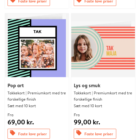
offers
offers
Faste lave priser
Faste lave priser
Pop art
Lys og smuk
Takkekort | Premiumkort med tre
Takkekort | Premiumkort med tre
forskellige finish
forskellige finish
Sæt med 10 kort
Sæt med 10 kort
Fra
Fra
69,00 kr.
99,00 kr.
offers
offers
Faste lave priser
Faste lave priser