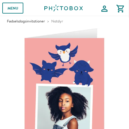
profile
shopping_cart
MENU
Fødselsdagsinvitationer
Natdyr