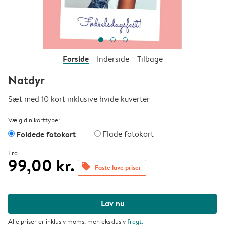
Forside
Inderside
Tilbage
Natdyr
Sæt med 10 kort inklusive hvide kuverter
Vælg din korttype:
Foldede fotokort
Flade fotokort
Fra
99,00 kr.
offers
Faste lave priser
Lav nu
Alle priser er inklusiv moms, men eksklusiv
fragt
.