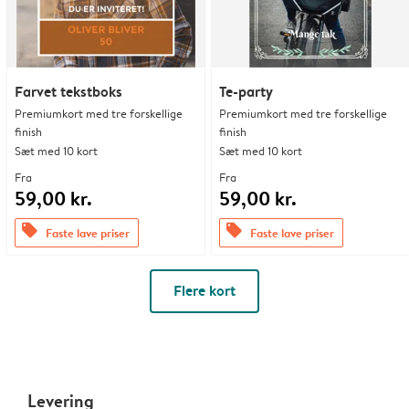
Farvet tekstboks
Te-party
Premiumkort med tre forskellige
Premiumkort med tre forskellige
finish
finish
Sæt med 10 kort
Sæt med 10 kort
Fra
Fra
59,00 kr.
59,00 kr.
offers
offers
Faste lave priser
Faste lave priser
Flere kort
Levering