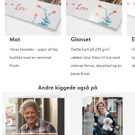
Mat
Glanset
E
Vores klassiker – papir af høj
Dette kort på 235 g/m²
V
kvalitet med en semimat
vækker dine fotos til live med
t
finish.
intense farver, skarphed og en
sk
blank finish.
Andre kiggede også på