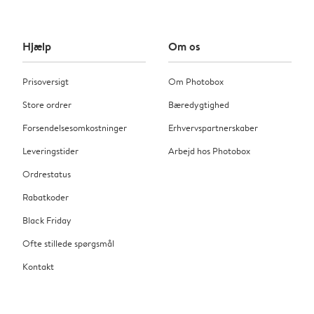
Hjælp
Om os
Prisoversigt
Om Photobox
Store ordrer
Bæredygtighed
Forsendelsesomkostninger
Erhvervspartnerskaber
Leveringstider
Arbejd hos Photobox
Ordrestatus
Rabatkoder
Black Friday
Ofte stillede spørgsmål
Kontakt