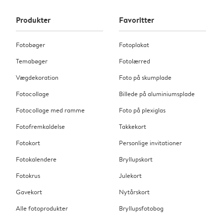
Produkter
Favoritter
Fotobøger
Fotoplakat
Temabøger
Fotolærred
Vægdekoration
Foto på skumplade
Fotocollage
Billede på aluminiumsplade
Fotocollage med ramme
Foto på plexiglas
Fotofremkaldelse
Takkekort
Fotokort
Personlige invitationer
Fotokalendere
Bryllupskort
Fotokrus
Julekort
Gavekort
Nytårskort
Alle fotoprodukter
Bryllupsfotobog