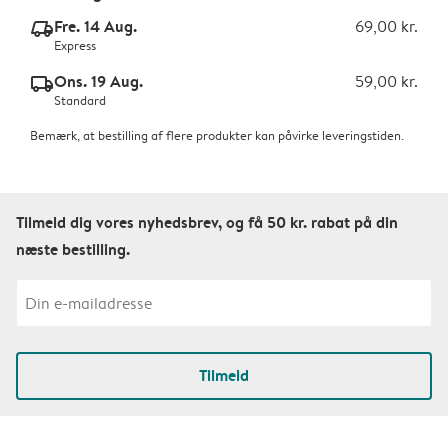
Fre. 14 Aug.
69,00 kr.
delivery_express_v2
Express
Ons. 19 Aug.
59,00 kr.
delivery_standard_v2
Standard
Bemærk, at bestilling af flere produkter kan påvirke leveringstiden.
Tilmeld dig vores nyhedsbrev, og få 50 kr. rabat på din
næste bestilling.
Tilmeld