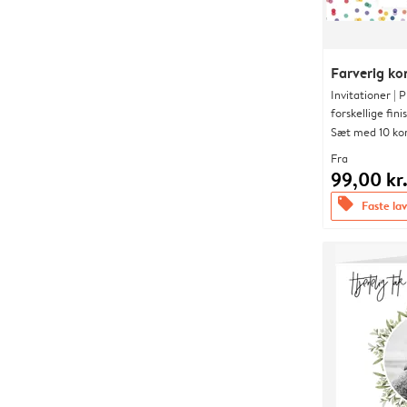
Farverig kon
Invitationer |
forskellige fini
Sæt med 10 ko
Fra
99,00 kr
offers
Faste lav