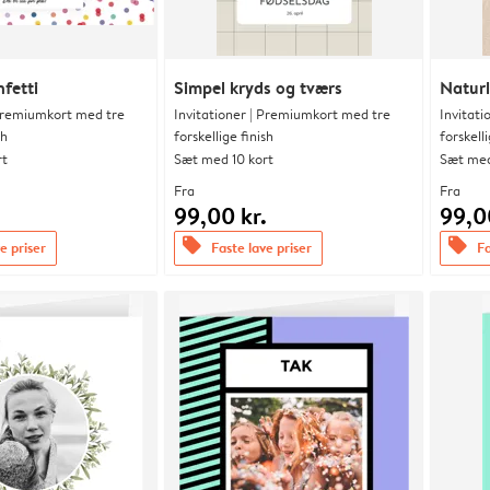
fetti
Simpel kryds og tværs
Naturl
 Premiumkort med tre
Invitationer | Premiumkort med tre
Invitat
sh
forskellige finish
forskelli
rt
Sæt med 10 kort
Sæt med
Fra
Fra
.
99,00 kr.
99,0
offers
offers
e priser
Faste lave priser
Fa