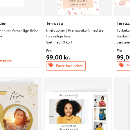
nden
Terrazzo
Terraz
Invitationer | Premiumkort med tre
Takkeko
d tre forskellige finish
forskellige finish
forskelli
rt
Sæt med 10 kort
Sæt med
.
Fra
Fra
99,00 kr.
99,0
e priser
offers
offers
Faste lave priser
Fa