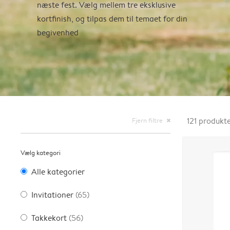
næste fest. Vælg mellem tre eksklusive
kortfinish, og tilpas dem til temaet for din
begivenhed
Fjern filtre
121
produkt
close
Vælg kategori
Alle kategorier
Invitationer
(65)
Takkekort
(56)