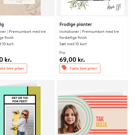
ig
Frodige planter
ioner | Premiumkort med tre
Invitationer | Premiumkort med tre
ge finish
forskellige finish
 10 kort
Sæt med 10 kort
Fra
0 kr.
69,00 kr.
offers
ste lave priser
Faste lave priser