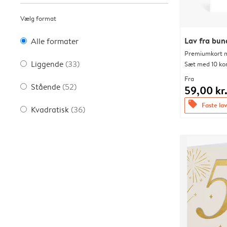
Vælg format
Lav fra bu
Alle formater
Premiumkort me
Liggende
(33)
Sæt med 10 ko
Fra
Stående
(52)
59,00 kr
offers
Faste lav
Kvadratisk
(36)