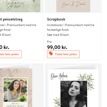
l penselstrøg
Scrapbook
ioner | Premiumkort med tre
Invitationer | Premiumkort med tre
ge finish
forskellige finish
 10 kort
Sæt med 10 kort
Fra
0 kr.
99,00 kr.
offers
ste lave priser
Faste lave priser