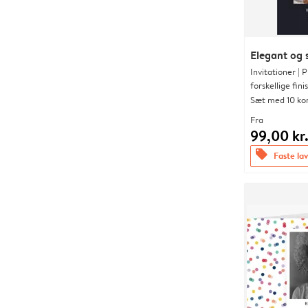
Elegant og s
Invitationer |
forskellige fini
Sæt med 10 ko
Fra
99,00 kr
offers
Faste lav