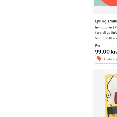
Lys og smu
Invitationer |
forskellige fini
Sæt med 10 ko
Fra
99,00 kr
offers
Faste lav