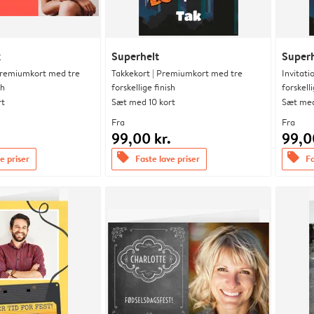
k
Superhelt
Superh
 Premiumkort med tre
Takkekort | Premiumkort med tre
Invitat
sh
forskellige finish
forskelli
rt
Sæt med 10 kort
Sæt med
Fra
Fra
.
99,00 kr.
99,0
offers
offers
e priser
Faste lave priser
Fa