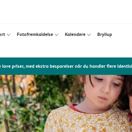
ort
Fotofremkaldelse
Kalendere
Bryllup
slim_arrow_down
slim_arrow_down
slim_arrow_down
 lave priser, med ekstra besparelser når du handler flere identis