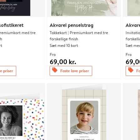
ofistikeret
Akvarel penselstrøg
Akvare
 Premiumkort med tre
Takkekort | Premiumkort med tre
Invitat
sh
forskellige finish
forskelli
rt
Sæt med 10 kort
Sæt med
Fra
Fra
.
69,00 kr.
69,0
offers
offers
e priser
Faste lave priser
Fa