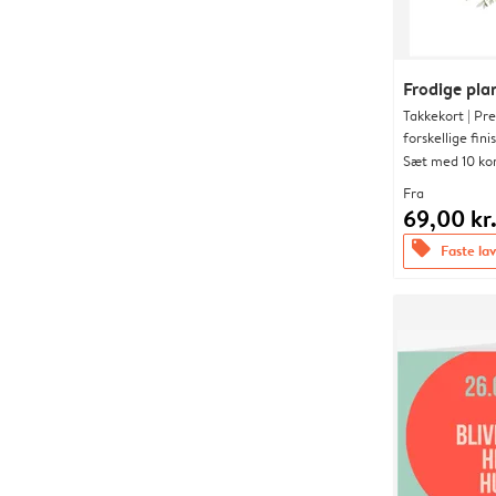
Frodige pla
Takkekort | P
forskellige fini
Sæt med 10 ko
Fra
69,00 kr
offers
Faste lav