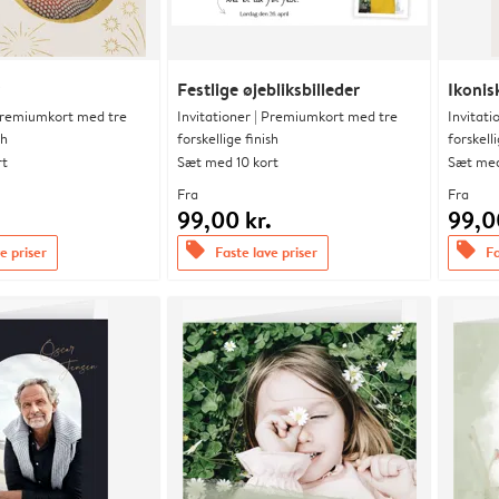
Festlige øjebliksbilleder
Ikonis
 Premiumkort med tre
Invitationer | Premiumkort med tre
Invitat
sh
forskellige finish
forskelli
rt
Sæt med 10 kort
Sæt med
Fra
Fra
.
99,00 kr.
99,0
offers
offers
e priser
Faste lave priser
Fa