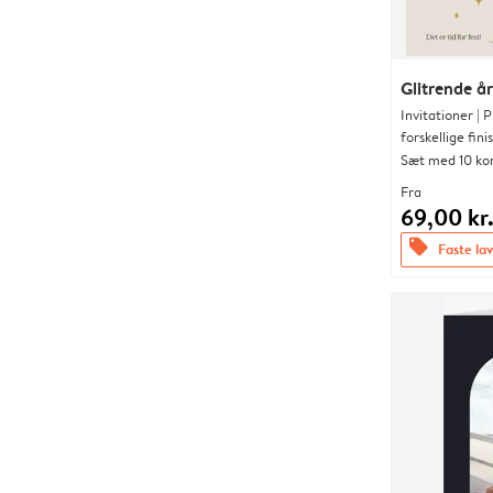
Glitrende år
Invitationer |
forskellige fini
Sæt med 10 ko
Fra
69,00 kr
offers
Faste lav