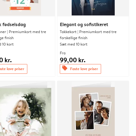
k fødselsdag
Elegant og sofistikeret
ioner | Premiumkort med tre
Takkekort | Premiumkort med tre
ge finish
forskellige finish
 10 kort
Sæt med 10 kort
Fra
0 kr.
99,00 kr.
offers
ste lave priser
Faste lave priser