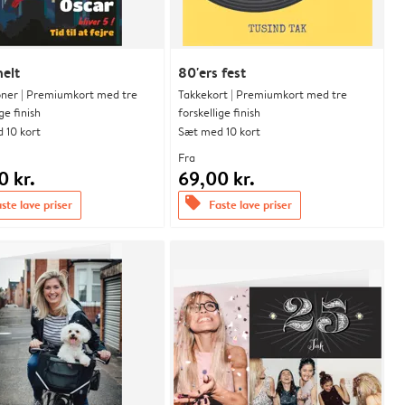
elt
80'ers fest
ioner | Premiumkort med tre
Takkekort | Premiumkort med tre
ge finish
forskellige finish
 10 kort
Sæt med 10 kort
Fra
0 kr.
69,00 kr.
offers
ste lave priser
Faste lave priser