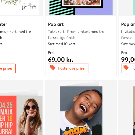
nter
Pop art
Pop ar
remiumkort med tre
Takkekort | Premiumkort med tre
Invitat
sh
forskellige finish
forskelli
rt
Sæt med 10 kort
Sæt med
Fra
Fra
.
69,00 kr.
99,0
offers
offers
e priser
Faste lave priser
Fa