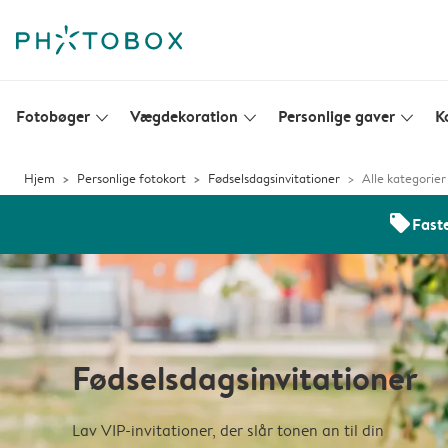
Fotobøger
Vægdekoration
Personlige gaver
K
slim_arrow_down
slim_arrow_down
slim_arrow_down
Hjem
Personlige fotokort
Fødselsdagsinvitationer
Alle kategorier
offers
Faste
Fødselsdagsinvitationer
Lav VIP-invitationer, der slår tonen an til din