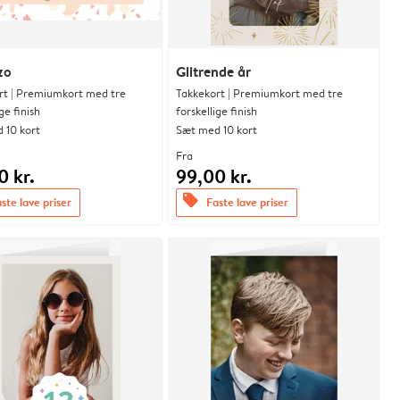
zo
Glitrende år
rt | Premiumkort med tre
Takkekort | Premiumkort med tre
ge finish
forskellige finish
 10 kort
Sæt med 10 kort
Fra
0 kr.
99,00 kr.
offers
ste lave priser
Faste lave priser