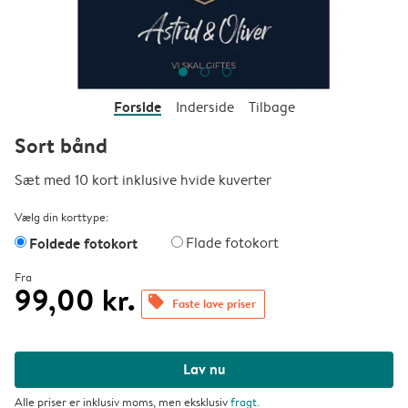
Forside
Inderside
Tilbage
Sort bånd
Sæt med 10 kort inklusive hvide kuverter
Vælg din korttype:
Foldede fotokort
Flade fotokort
Fra
99,00 kr.
offers
Faste lave priser
Lav nu
Alle priser er inklusiv moms, men eksklusiv
fragt
.