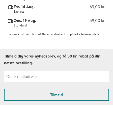
Fre. 14 Aug.
69,00 kr.
delivery_express_v2
Express
Ons. 19 Aug.
59,00 kr.
delivery_standard_v2
Standard
Bemærk, at bestilling af flere produkter kan påvirke leveringstiden.
Tilmeld dig vores nyhedsbrev, og få 50 kr. rabat på din
næste bestilling.
Tilmeld