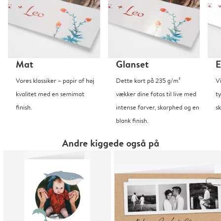
Mat
Glanset
E
Vores klassiker – papir af høj
Dette kort på 235 g/m²
V
kvalitet med en semimat
vækker dine fotos til live med
t
finish.
intense farver, skarphed og en
sk
blank finish.
Andre kiggede også på