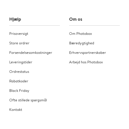
Hjælp
Om os
Prisoversigt
Om Photobox
Store ordrer
Bæredygtighed
Forsendelsesomkostninger
Erhvervspartnerskaber
Leveringstider
Arbejd hos Photobox
Ordrestatus
Rabatkoder
Black Friday
Ofte stillede spørgsmål
Kontakt