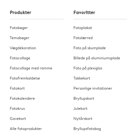
Produkter
Favoritter
Fotobøger
Fotoplakat
Temabøger
Fotolærred
Vægdekoration
Foto på skumplade
Fotocollage
Billede på aluminiumsplade
Fotocollage med ramme
Foto på plexiglas
Fotofremkaldelse
Takkekort
Fotokort
Personlige invitationer
Fotokalendere
Bryllupskort
Fotokrus
Julekort
Gavekort
Nytårskort
Alle fotoprodukter
Bryllupsfotobog