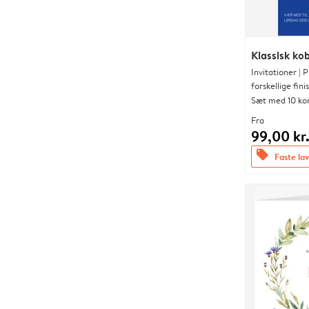
Klassisk kob
Invitationer |
forskellige fini
Sæt med 10 ko
Fra
99,00 kr
offers
Faste lav