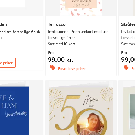
nden
Terrazzo
Stråle
Invitationer | Premiumkort med tre
Invitat
d tre forskellige finish
forskellige finish
forskelli
rt
Sæt med 10 kort
Sæt med
.
Fra
Fra
99,00 kr.
99,0
e priser
offers
offers
Faste lave priser
Fa