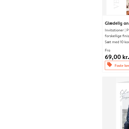
Glædelig a
Invitationer |
forskellige fini
Sæt med 10 ko
Fra
69,00 kr
offers
Faste lav