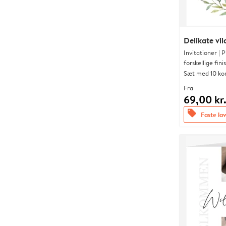
Delikate vi
Invitationer |
forskellige fini
Sæt med 10 ko
Fra
69,00 kr
offers
Faste lav