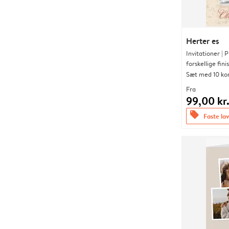
Herter es
Invitationer |
forskellige fini
Sæt med 10 ko
Fra
99,00 kr
offers
Faste lav