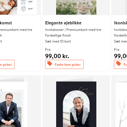
nkomst
Elegante øjeblikke
Ikonis
 Premiumkort med tre
Invitationer | Premiumkort med tre
Invitat
sh
forskellige finish
forskelli
rt
Sæt med 10 kort
Sæt med
Fra
Fra
.
99,00 kr.
99,0
offers
offers
e priser
Faste lave priser
Fa