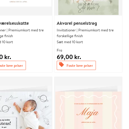
værelsesskatte
Akvarel penselstrøg
ioner | Premiumkort med tre
Invitationer | Premiumkort med tre
ge finish
forskellige finish
 10 kort
Sæt med 10 kort
Fra
0 kr.
69,00 kr.
offers
ste lave priser
Faste lave priser