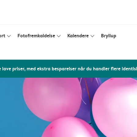
ort
Fotofremkaldelse
Kalendere
Bryllup
slim_arrow_down
slim_arrow_down
slim_arrow_down
 lave priser, med ekstra besparelser når du handler flere identis