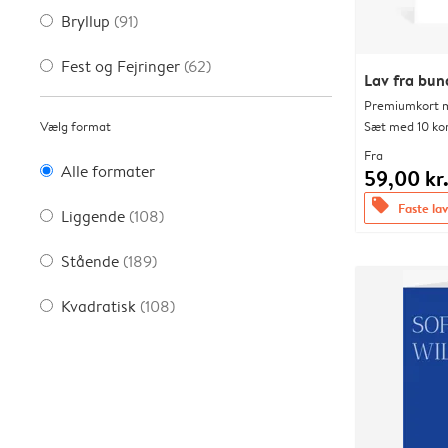
Bryllup
(91)
Fest og Fejringer
(62)
Lav fra bu
Premiumkort me
Vælg format
Sæt med 10 ko
Fra
Alle formater
59,00 kr
offers
Faste lav
Liggende
(108)
Stående
(189)
Kvadratisk
(108)