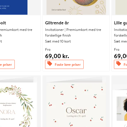
olt
Glitrende år
Lille g
 Premiumkort med tre
Invitationer | Premiumkort med tre
Invitat
sh
forskellige finish
forskelli
rt
Sæt med 10 kort
Sæt med
Fra
Fra
.
69,00 kr.
69,0
offers
offers
e priser
Faste lave priser
Fa