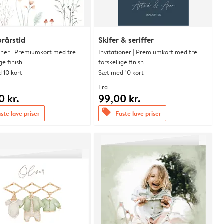
orårstid
Skifer & seriffer
ioner | Premiumkort med tre
Invitationer | Premiumkort med tre
ge finish
forskellige finish
 10 kort
Sæt med 10 kort
Fra
0 kr.
99,00 kr.
offers
ste lave priser
Faste lave priser