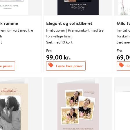
isk ramme
Elegant og sofistikeret
Mild f
 Premiumkort med tre
Invitationer | Premiumkort med tre
Invitat
sh
forskellige finish
forskelli
rt
Sæt med 10 kort
Sæt med
Fra
Fra
.
99,00 kr.
69,0
offers
offers
e priser
Faste lave priser
Fa