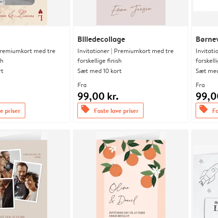
Billedecollage
Børne
 Premiumkort med tre
Invitationer | Premiumkort med tre
Invitat
sh
forskellige finish
forskelli
rt
Sæt med 10 kort
Sæt med
Fra
Fra
.
99,00 kr.
99,0
offers
offers
e priser
Faste lave priser
Fa