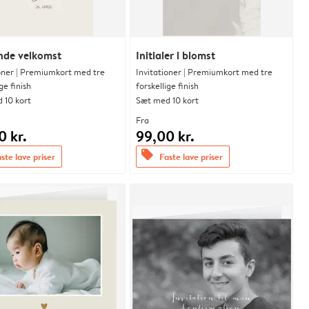
nde velkomst
Initialer i blomst
ioner | Premiumkort med tre
Invitationer | Premiumkort med tre
ge finish
forskellige finish
 10 kort
Sæt med 10 kort
Fra
0 kr.
99,00 kr.
offers
ste lave priser
Faste lave priser