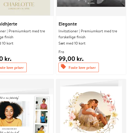
uldhjerte
Elegante
ioner | Premiumkort med tre
Invitationer | Premiumkort med tre
ge finish
forskellige finish
 10 kort
Sæt med 10 kort
Fra
0 kr.
99,00 kr.
offers
ste lave priser
Faste lave priser