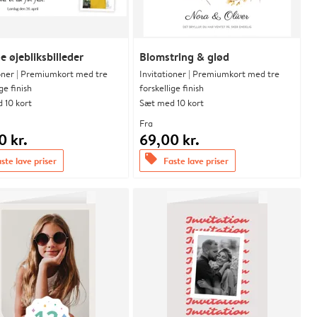
e øjebliksbilleder
Blomstring & glød
ioner | Premiumkort med tre
Invitationer | Premiumkort med tre
ge finish
forskellige finish
 10 kort
Sæt med 10 kort
Fra
0 kr.
69,00 kr.
offers
ste lave priser
Faste lave priser