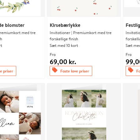
lde blomster
Kirsebærlykke
Festlig
 Premiumkort med tre
Invitationer | Premiumkort med tre
Invitat
sh
forskellige finish
forskelli
rt
Sæt med 10 kort
Sæt med
Fra
Fra
.
69,00 kr.
99,0
offers
offers
e priser
Faste lave priser
Fa