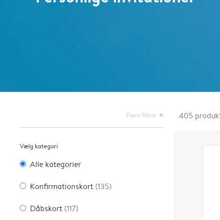
Fjern filtre
405
produk
close
Vælg kategori
Alle kategorier
Konfirmationskort
(135)
Dåbskort
(117)