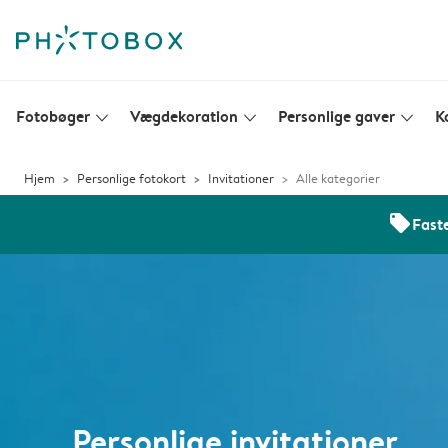
Fotobøger
Vægdekoration
Personlige gaver
K
slim_arrow_down
slim_arrow_down
slim_arrow_down
Hjem
Personlige fotokort
Invitationer
Alle kategorier
offers
Faste
Personlige invitationer