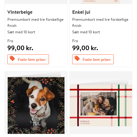
Vinterbeige
Enkel jul
Premiumkort med tre forskellige
Premiumkort med tre forskellige
finish
finish
Sæt med 10 kort
Sæt med 10 kort
Fra
Fra
99,00 kr.
99,00 kr.
offers
offers
Faste lave priser
Faste lave priser