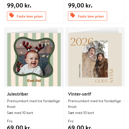
99,00 kr.
99,00 kr.
offers
offers
Faste lave priser
Faste lave priser
Julestriber
Vinter-serif
Premiumkort med tre forskellige
Premiumkort med tre forskellige
finish
finish
Sæt med 10 kort
Sæt med 10 kort
Fra
Fra
69,00 kr.
69,00 kr.