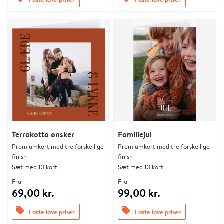
Terrakotta ønsker
Familiejul
Premiumkort med tre forskellige
Premiumkort med tre forskellige
finish
finish
Sæt med 10 kort
Sæt med 10 kort
Fra
Fra
69,00 kr.
99,00 kr.
offers
offers
Faste lave priser
Faste lave priser