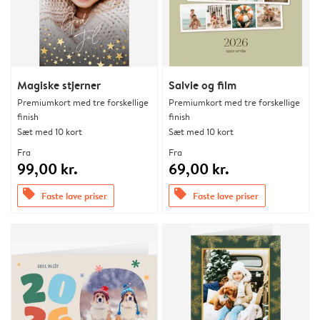
Magiske stjerner
Salvie og film
Premiumkort med tre forskellige
Premiumkort med tre forskellige
finish
finish
Sæt med 10 kort
Sæt med 10 kort
Fra
Fra
99,00 kr.
69,00 kr.
offers
offers
Faste lave priser
Faste lave priser