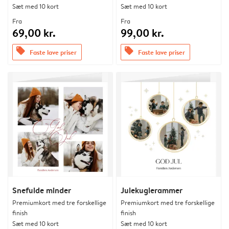
Sæt med 10 kort
Sæt med 10 kort
Fra
Fra
69,00 kr.
99,00 kr.
offers
offers
Faste lave priser
Faste lave priser
Snefulde minder
Julekuglerammer
Premiumkort med tre forskellige
Premiumkort med tre forskellige
finish
finish
Sæt med 10 kort
Sæt med 10 kort