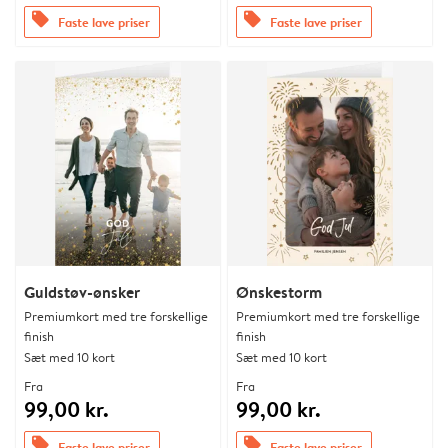
offers
offers
Faste lave priser
Faste lave priser
Guldstøv-ønsker
Ønskestorm
Premiumkort med tre forskellige
Premiumkort med tre forskellige
finish
finish
Sæt med 10 kort
Sæt med 10 kort
Fra
Fra
99,00 kr.
99,00 kr.
offers
offers
Faste lave priser
Faste lave priser