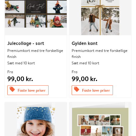
Julecollage - sort
Gylden kant
Premiumkort med tre forskellige
Premiumkort med tre forskellige
finish
finish
Sæt med 10 kort
Sæt med 10 kort
Fra
Fra
99,00 kr.
99,00 kr.
offers
offers
Faste lave priser
Faste lave priser