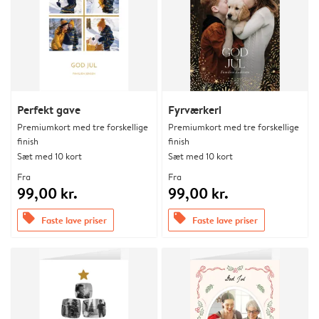
Perfekt gave
Fyrværkeri
Premiumkort med tre forskellige
Premiumkort med tre forskellige
finish
finish
Sæt med 10 kort
Sæt med 10 kort
Fra
Fra
99,00 kr.
99,00 kr.
offers
offers
Faste lave priser
Faste lave priser