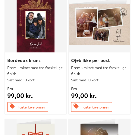
Bordeaux krans
Øjeblikke per post
Premiumkort med tre forskellige
Premiumkort med tre forskellige
finish
finish
Sæt med 10 kort
Sæt med 10 kort
Fra
Fra
99,00 kr.
99,00 kr.
offers
offers
Faste lave priser
Faste lave priser