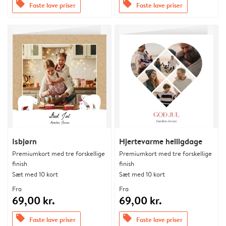
offers
offers
Faste lave priser
Faste lave priser
Isbjørn
Hjertevarme helligdage
Premiumkort med tre forskellige
Premiumkort med tre forskellige
finish
finish
Sæt med 10 kort
Sæt med 10 kort
Fra
Fra
69,00 kr.
69,00 kr.
offers
offers
Faste lave priser
Faste lave priser