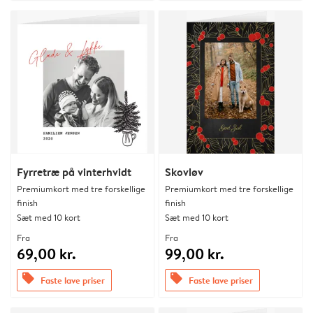
Fyrretræ på vinterhvidt
Skovløv
Premiumkort med tre forskellige
Premiumkort med tre forskellige
finish
finish
Sæt med 10 kort
Sæt med 10 kort
Fra
Fra
69,00 kr.
99,00 kr.
offers
offers
Faste lave priser
Faste lave priser