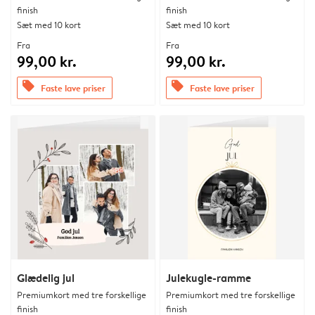
finish
finish
Sæt med 10 kort
Sæt med 10 kort
Fra
Fra
99,00 kr.
99,00 kr.
offers
offers
Faste lave priser
Faste lave priser
Glædelig jul
Julekugle-ramme
Premiumkort med tre forskellige
Premiumkort med tre forskellige
finish
finish