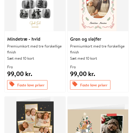
Mindetræ - hvid
Gran og sløjfer
Premiumkort med tre forskellige
Premiumkort med tre forskellige
finish
finish
Sæt med 10 kort
Sæt med 10 kort
Fra
Fra
99,00 kr.
99,00 kr.
offers
offers
Faste lave priser
Faste lave priser