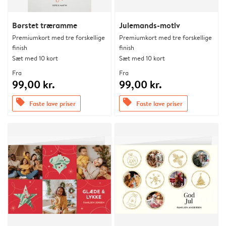
Børstet træramme
Julemands-motiv
Premiumkort med tre forskellige
Premiumkort med tre forskellige
finish
finish
Sæt med 10 kort
Sæt med 10 kort
Fra
Fra
99,00 kr.
99,00 kr.
offers
offers
Faste lave priser
Faste lave priser