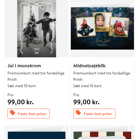
Jul i monokrom
Midnatsøjeblik
Premiumkort med tre forskellige
Premiumkort med tre forskellige
finish
finish
Sæt med 10 kort
Sæt med 10 kort
Fra
Fra
99,00 kr.
99,00 kr.
offers
offers
Faste lave priser
Faste lave priser