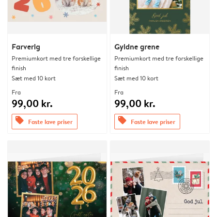
Farverig
Gyldne grene
Premiumkort med tre forskellige
Premiumkort med tre forskellige
finish
finish
Sæt med 10 kort
Sæt med 10 kort
Fra
Fra
99,00 kr.
99,00 kr.
offers
offers
Faste lave priser
Faste lave priser