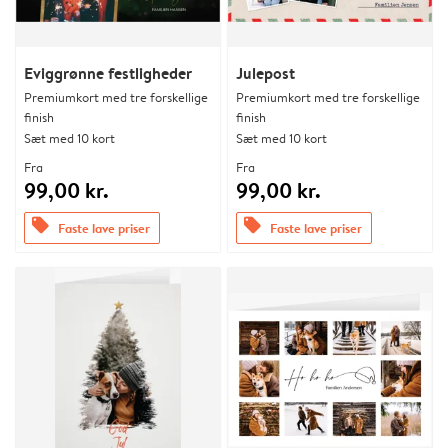
Eviggrønne festligheder
Julepost
Premiumkort med tre forskellige
Premiumkort med tre forskellige
finish
finish
Sæt med 10 kort
Sæt med 10 kort
Fra
Fra
99,00 kr.
99,00 kr.
offers
offers
Faste lave priser
Faste lave priser