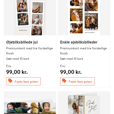
Øjebliksbillede jul
Enkle øjebliksbilleder
Premiumkort med tre forskellige
Premiumkort med tre forskellige
finish
finish
Sæt med 10 kort
Sæt med 10 kort
Fra
Fra
99,00 kr.
99,00 kr.
offers
offers
Faste lave priser
Faste lave priser