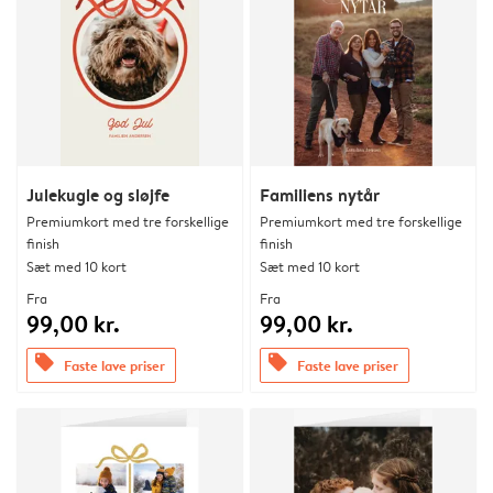
Julekugle og sløjfe
Familiens nytår
Premiumkort med tre forskellige
Premiumkort med tre forskellige
finish
finish
Sæt med 10 kort
Sæt med 10 kort
Fra
Fra
99,00 kr.
99,00 kr.
offers
offers
Faste lave priser
Faste lave priser