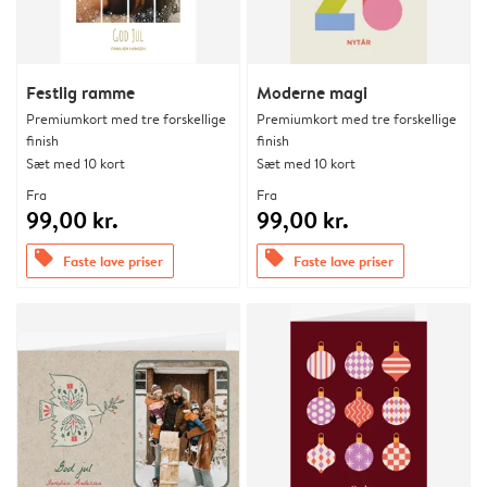
Festlig ramme
Moderne magi
Premiumkort med tre forskellige
Premiumkort med tre forskellige
finish
finish
Sæt med 10 kort
Sæt med 10 kort
Fra
Fra
99,00 kr.
99,00 kr.
offers
offers
Faste lave priser
Faste lave priser