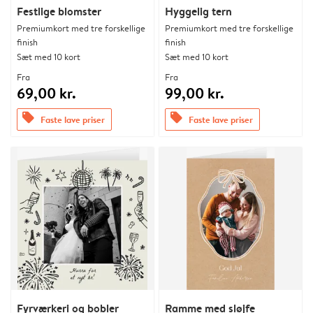
Festlige blomster
Hyggelig tern
Premiumkort med tre forskellige
Premiumkort med tre forskellige
finish
finish
Sæt med 10 kort
Sæt med 10 kort
Fra
Fra
69,00 kr.
99,00 kr.
offers
offers
Faste lave priser
Faste lave priser
Fyrværkeri og bobler
Ramme med sløjfe