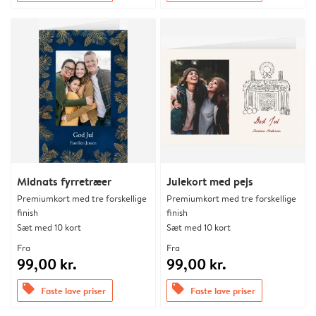
Midnats fyrretræer
Julekort med pejs
Premiumkort med tre forskellige
Premiumkort med tre forskellige
finish
finish
Sæt med 10 kort
Sæt med 10 kort
Fra
Fra
99,00 kr.
99,00 kr.
offers
offers
Faste lave priser
Faste lave priser