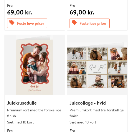
Fra
Fra
69,00 kr.
69,00 kr.
offers
offers
Faste lave priser
Faste lave priser
Julekrusedulle
Julecollage - hvid
Premiumkort med tre forskellige
Premiumkort med tre forskellige
finish
finish
Sæt med 10 kort
Sæt med 10 kort
Fra
Fra