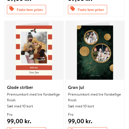
offers
offers
Faste lave priser
Faste lave priser
Glade striber
Grøn jul
Premiumkort med tre forskellige
Premiumkort med tre forskellige
finish
finish
Sæt med 10 kort
Sæt med 10 kort
Fra
Fra
99,00 kr.
99,00 kr.