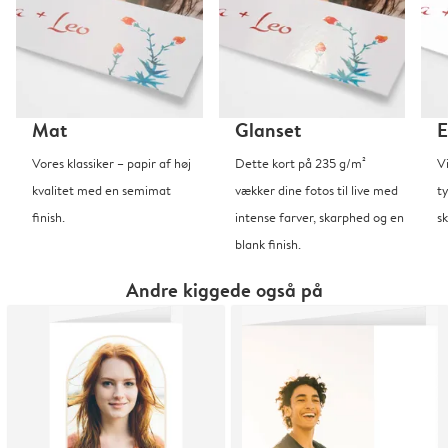
Mat
Glanset
E
Vores klassiker – papir af høj
Dette kort på 235 g/m²
V
kvalitet med en semimat
vækker dine fotos til live med
t
finish.
intense farver, skarphed og en
sk
blank finish.
Andre kiggede også på