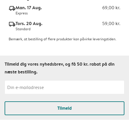
Man. 17 Aug.
69,00 kr.
delivery_express_v2
Express
Tors. 20 Aug.
59,00 kr.
delivery_standard_v2
Standard
Bemærk, at bestilling af flere produkter kan påvirke leveringstiden.
Tilmeld dig vores nyhedsbrev, og få 50 kr. rabat på din
næste bestilling.
Tilmeld