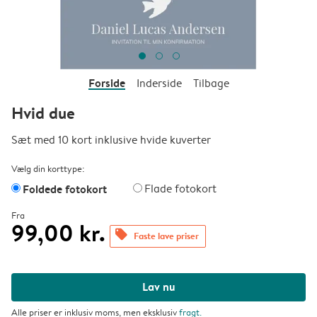
Forside
Inderside
Tilbage
Hvid due
Sæt med 10 kort inklusive hvide kuverter
Vælg din korttype:
Foldede fotokort
Flade fotokort
Fra
99,00 kr.
offers
Faste lave priser
Lav nu
Alle priser er inklusiv moms, men eksklusiv
fragt
.