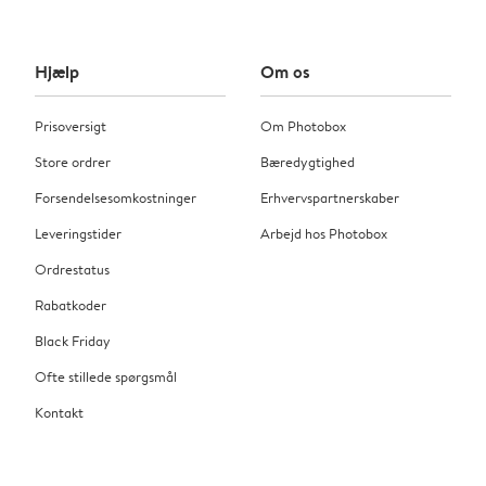
Hjælp
Om os
Prisoversigt
Om Photobox
Store ordrer
Bæredygtighed
Forsendelsesomkostninger
Erhvervspartnerskaber
Leveringstider
Arbejd hos Photobox
Ordrestatus
Rabatkoder
Black Friday
Ofte stillede spørgsmål
Kontakt