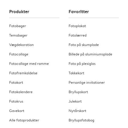
Produkter
Favoritter
Fotobøger
Fotoplakat
Temabøger
Fotolærred
Vægdekoration
Foto på skumplade
Fotocollage
Billede på aluminiumsplade
Fotocollage med ramme
Foto på plexiglas
Fotofremkaldelse
Takkekort
Fotokort
Personlige invitationer
Fotokalendere
Bryllupskort
Fotokrus
Julekort
Gavekort
Nytårskort
Alle fotoprodukter
Bryllupsfotobog