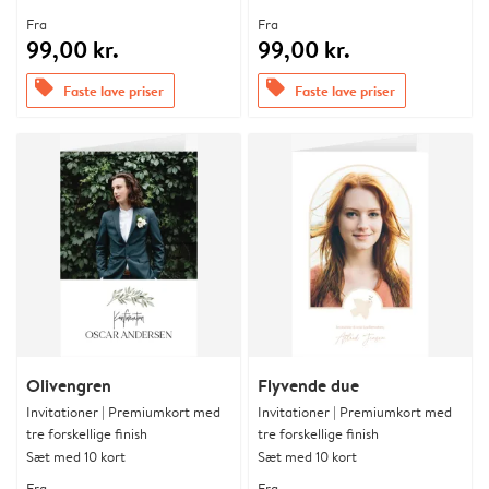
Fra
Fra
99,00 kr.
99,00 kr.
offers
offers
Faste lave priser
Faste lave priser
Olivengren
Flyvende due
Invitationer | Premiumkort med
Invitationer | Premiumkort med
tre forskellige finish
tre forskellige finish
Sæt med 10 kort
Sæt med 10 kort
Fra
Fra