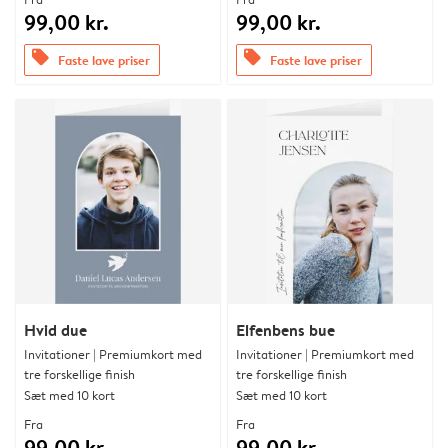
99,00 kr.
99,00 kr.
offers
offers
Faste lave priser
Faste lave priser
Hvid due
Elfenbens bue
Invitationer | Premiumkort med
Invitationer | Premiumkort med
tre forskellige finish
tre forskellige finish
Sæt med 10 kort
Sæt med 10 kort
Fra
Fra
99,00 kr.
99,00 kr.