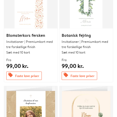
Blomsterkors fersken
Botanisk fejring
Invitationer | Premiumkort med
Invitationer | Premiumkort med
tre forskellige finish
tre forskellige finish
Sæt med 10 kort
Sæt med 10 kort
Fra
Fra
99,00 kr.
99,00 kr.
offers
offers
Faste lave priser
Faste lave priser