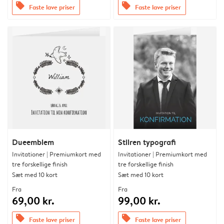
offers
offers
Faste lave priser
Faste lave priser
Dueemblem
Stilren typografi
Invitationer | Premiumkort med
Invitationer | Premiumkort med
tre forskellige finish
tre forskellige finish
Sæt med 10 kort
Sæt med 10 kort
Fra
Fra
69,00 kr.
99,00 kr.
offers
offers
Faste lave priser
Faste lave priser