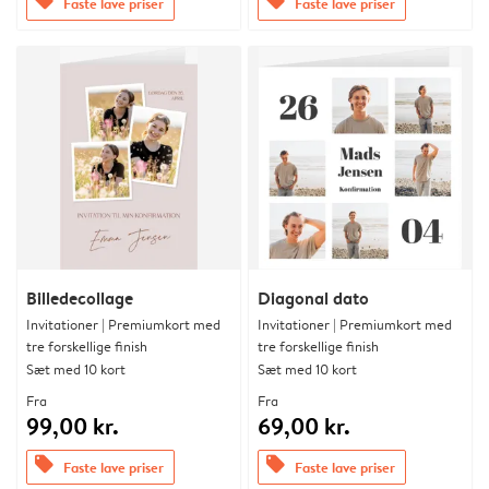
offers
offers
Faste lave priser
Faste lave priser
Billedecollage
Diagonal dato
Invitationer | Premiumkort med
Invitationer | Premiumkort med
tre forskellige finish
tre forskellige finish
Sæt med 10 kort
Sæt med 10 kort
Fra
Fra
99,00 kr.
69,00 kr.
offers
offers
Faste lave priser
Faste lave priser