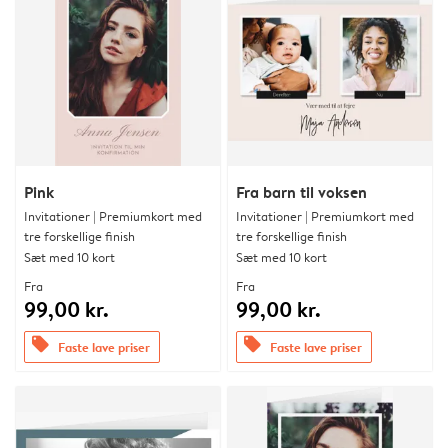
Pink
Fra barn til voksen
Invitationer | Premiumkort med
Invitationer | Premiumkort med
tre forskellige finish
tre forskellige finish
Sæt med 10 kort
Sæt med 10 kort
Fra
Fra
99,00 kr.
99,00 kr.
offers
offers
Faste lave priser
Faste lave priser