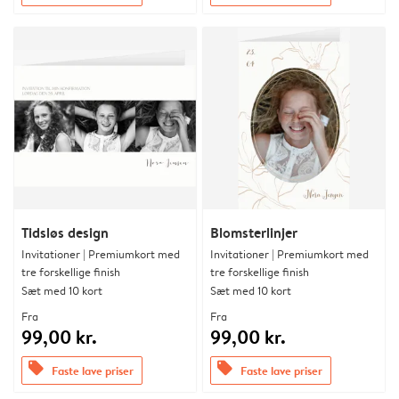
Tidsløs design
Blomsterlinjer
Invitationer | Premiumkort med
Invitationer | Premiumkort med
tre forskellige finish
tre forskellige finish
Sæt med 10 kort
Sæt med 10 kort
Fra
Fra
99,00 kr.
99,00 kr.
offers
offers
Faste lave priser
Faste lave priser