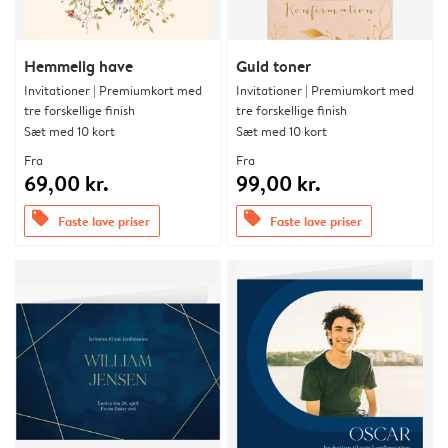
Hemmelig have
Guld toner
Invitationer | Premiumkort med
Invitationer | Premiumkort med
tre forskellige finish
tre forskellige finish
Sæt med 10 kort
Sæt med 10 kort
Fra
Fra
69,00 kr.
99,00 kr.
offers
offers
Faste lave priser
Faste lave priser