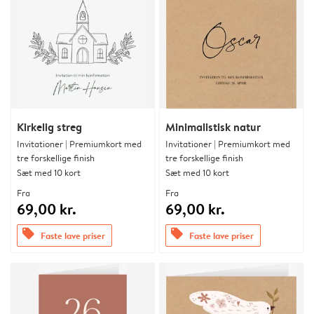
Kirkelig streg
Minimalistisk natur
Invitationer | Premiumkort med
Invitationer | Premiumkort med
tre forskellige finish
tre forskellige finish
Sæt med 10 kort
Sæt med 10 kort
Fra
Fra
69,00 kr.
69,00 kr.
offers
offers
Faste lave priser
Faste lave priser