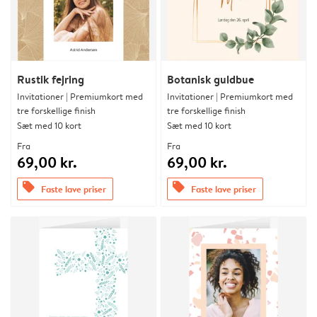
Rustik fejring
Botanisk guldbue
Invitationer | Premiumkort med
Invitationer | Premiumkort med
tre forskellige finish
tre forskellige finish
Sæt med 10 kort
Sæt med 10 kort
Fra
Fra
69,00 kr.
69,00 kr.
offers
offers
Faste lave priser
Faste lave priser