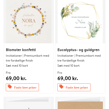
Blomster konfetti
Eucalyptus- og guldgren
Invitationer | Premiumkort med
Invitationer | Premiumkort med
tre forskellige finish
tre forskellige finish
Sæt med 10 kort
Sæt med 10 kort
Fra
Fra
69,00 kr.
69,00 kr.
offers
offers
Faste lave priser
Faste lave priser