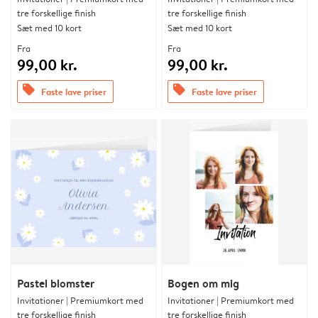
tre forskellige finish
tre forskellige finish
Sæt med 10 kort
Sæt med 10 kort
Fra
Fra
99,00 kr.
99,00 kr.
offers
offers
Faste lave priser
Faste lave priser
Pastel blomster
Bogen om mig
Invitationer | Premiumkort med
Invitationer | Premiumkort med
tre forskellige finish
tre forskellige finish