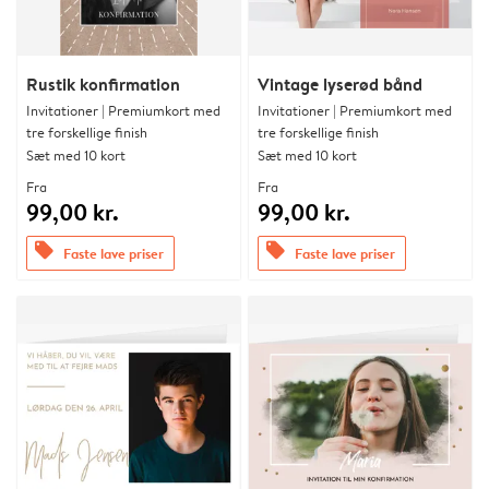
Rustik konfirmation
Vintage lyserød bånd
Invitationer | Premiumkort med
Invitationer | Premiumkort med
tre forskellige finish
tre forskellige finish
Sæt med 10 kort
Sæt med 10 kort
Fra
Fra
99,00 kr.
99,00 kr.
offers
offers
Faste lave priser
Faste lave priser