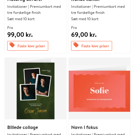
Invitationer | Premiumkort med
Invitationer | Premiumkort med
tre forskellige finish
tre forskellige finish
Sæt med 10 kort
Sæt med 10 kort
Fra
Fra
99,00 kr.
69,00 kr.
offers
offers
Faste lave priser
Faste lave priser
Billede collage
Navn i fokus
Invitationer | Premiumkort med
Invitationer | Premiumkort med