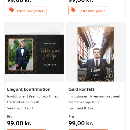
offers
offers
Faste lave priser
Faste lave priser
Elegant konfirmation
Guld konfetti
Invitationer | Premiumkort med
Invitationer | Premiumkort med
tre forskellige finish
tre forskellige finish
Sæt med 10 kort
Sæt med 10 kort
Fra
Fra
99,00 kr.
99,00 kr.