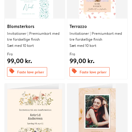
Blomsterkors
Terrazzo
Invitationer | Premiumkort med
Invitationer | Premiumkort med
tre forskellige finish
tre forskellige finish
Sæt med 10 kort
Sæt med 10 kort
Fra
Fra
99,00 kr.
99,00 kr.
offers
offers
Faste lave priser
Faste lave priser