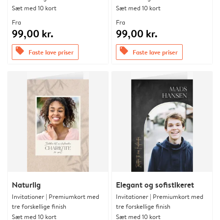
Sæt med 10 kort
Sæt med 10 kort
Fra
Fra
99,00 kr.
99,00 kr.
offers
offers
Faste lave priser
Faste lave priser
Naturlig
Elegant og sofistikeret
Invitationer | Premiumkort med
Invitationer | Premiumkort med
tre forskellige finish
tre forskellige finish
Sæt med 10 kort
Sæt med 10 kort