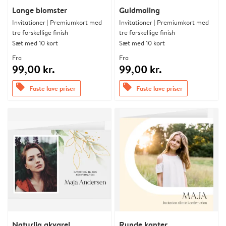
Lange blomster
Guldmaling
Invitationer | Premiumkort med
Invitationer | Premiumkort med
tre forskellige finish
tre forskellige finish
Sæt med 10 kort
Sæt med 10 kort
Fra
Fra
99,00 kr.
99,00 kr.
offers
offers
Faste lave priser
Faste lave priser
Naturlig akvarel
Runde kanter