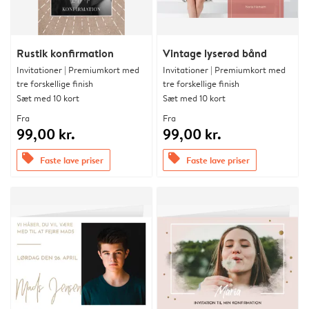
Rustik konfirmation
Vintage lyserød bånd
Invitationer | Premiumkort med
Invitationer | Premiumkort med
tre forskellige finish
tre forskellige finish
Sæt med 10 kort
Sæt med 10 kort
Fra
Fra
99,00 kr.
99,00 kr.
offers
offers
Faste lave priser
Faste lave priser