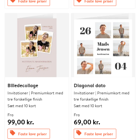
offers
offers
Faste lave priser
Faste lave priser
Billedecollage
Diagonal dato
Invitationer | Premiumkort med
Invitationer | Premiumkort med
tre forskellige finish
tre forskellige finish
Sæt med 10 kort
Sæt med 10 kort
Fra
Fra
99,00 kr.
69,00 kr.
offers
offers
Faste lave priser
Faste lave priser