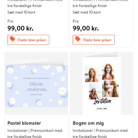
tre forskellige finish
tre forskellige finish
Sæt med 10 kort
Sæt med 10 kort
Fra
Fra
99,00 kr.
99,00 kr.
offers
offers
Faste lave priser
Faste lave priser
Pastel blomster
Bogen om mig
Invitationer | Premiumkort med
Invitationer | Premiumkort med
tre forskellige finish
tre forskellige finish