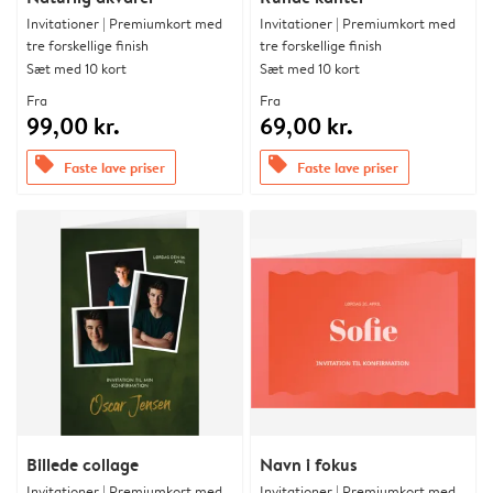
Invitationer | Premiumkort med
Invitationer | Premiumkort med
tre forskellige finish
tre forskellige finish
Sæt med 10 kort
Sæt med 10 kort
Fra
Fra
99,00 kr.
69,00 kr.
offers
offers
Faste lave priser
Faste lave priser
Billede collage
Navn i fokus
Invitationer | Premiumkort med
Invitationer | Premiumkort med