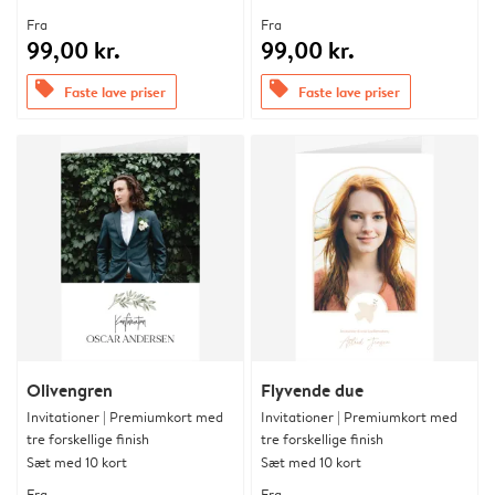
Fra
Fra
99,00 kr.
99,00 kr.
offers
offers
Faste lave priser
Faste lave priser
Olivengren
Flyvende due
Invitationer | Premiumkort med
Invitationer | Premiumkort med
tre forskellige finish
tre forskellige finish
Sæt med 10 kort
Sæt med 10 kort
Fra
Fra