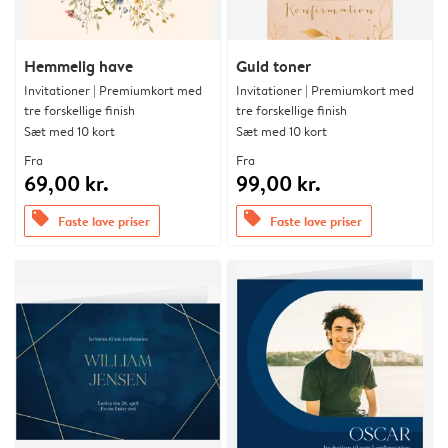
Hemmelig have
Guld toner
Invitationer | Premiumkort med
Invitationer | Premiumkort med
tre forskellige finish
tre forskellige finish
Sæt med 10 kort
Sæt med 10 kort
Fra
Fra
69,00 kr.
99,00 kr.
offers
offers
Faste lave priser
Faste lave priser