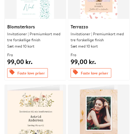
Blomsterkors
Terrazzo
Invitationer | Premiumkort med
Invitationer | Premiumkort med
tre forskellige finish
tre forskellige finish
Sæt med 10 kort
Sæt med 10 kort
Fra
Fra
99,00 kr.
99,00 kr.
offers
offers
Faste lave priser
Faste lave priser