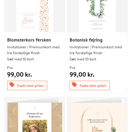
Blomsterkors fersken
Botanisk fejring
Invitationer | Premiumkort med
Invitationer | Premiumkort med
tre forskellige finish
tre forskellige finish
Sæt med 10 kort
Sæt med 10 kort
Fra
Fra
99,00 kr.
99,00 kr.
offers
offers
Faste lave priser
Faste lave priser