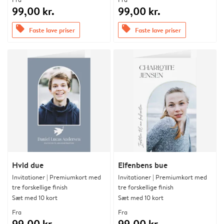
99,00 kr.
99,00 kr.
offers
offers
Faste lave priser
Faste lave priser
Hvid due
Elfenbens bue
Invitationer | Premiumkort med
Invitationer | Premiumkort med
tre forskellige finish
tre forskellige finish
Sæt med 10 kort
Sæt med 10 kort
Fra
Fra
99,00 kr.
99,00 kr.