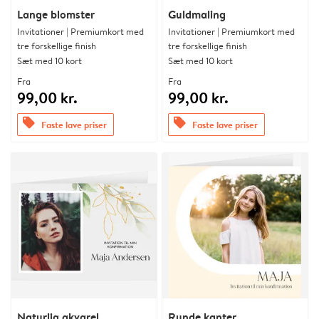
Lange blomster
Guldmaling
Invitationer | Premiumkort med
Invitationer | Premiumkort med
tre forskellige finish
tre forskellige finish
Sæt med 10 kort
Sæt med 10 kort
Fra
Fra
99,00 kr.
99,00 kr.
offers
offers
Faste lave priser
Faste lave priser
Naturlig akvarel
Runde kanter