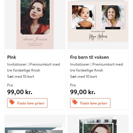
Pink
Fra barn til voksen
Invitationer | Premiumkort med
Invitationer | Premiumkort med
tre forskellige finish
tre forskellige finish
Sæt med 10 kort
Sæt med 10 kort
Fra
Fra
99,00 kr.
99,00 kr.
offers
offers
Faste lave priser
Faste lave priser