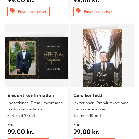
offers
offers
Faste lave priser
Faste lave priser
Elegant konfirmation
Guld konfetti
Invitationer | Premiumkort med
Invitationer | Premiumkort med
tre forskellige finish
tre forskellige finish
Sæt med 10 kort
Sæt med 10 kort
Fra
Fra
99,00 kr.
99,00 kr.