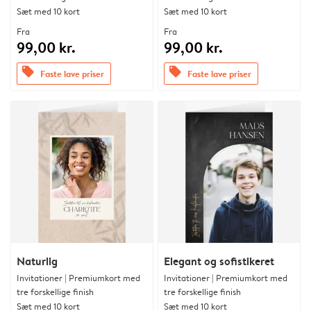
Sæt med 10 kort
Sæt med 10 kort
Fra
Fra
99,00 kr.
99,00 kr.
offers
offers
Faste lave priser
Faste lave priser
Naturlig
Elegant og sofistikeret
Invitationer | Premiumkort med
Invitationer | Premiumkort med
tre forskellige finish
tre forskellige finish
Sæt med 10 kort
Sæt med 10 kort