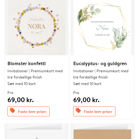
Blomster konfetti
Eucalyptus- og guldgren
Invitationer | Premiumkort med
Invitationer | Premiumkort med
tre forskellige finish
tre forskellige finish
Sæt med 10 kort
Sæt med 10 kort
Fra
Fra
69,00 kr.
69,00 kr.
offers
offers
Faste lave priser
Faste lave priser