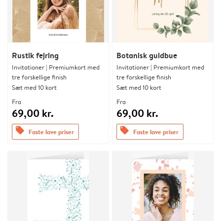
Rustik fejring
Botanisk guldbue
Invitationer | Premiumkort med
Invitationer | Premiumkort med
tre forskellige finish
tre forskellige finish
Sæt med 10 kort
Sæt med 10 kort
Fra
Fra
69,00 kr.
69,00 kr.
offers
offers
Faste lave priser
Faste lave priser