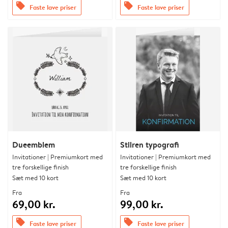
offers
offers
Faste lave priser
Faste lave priser
Dueemblem
Stilren typografi
Invitationer | Premiumkort med
Invitationer | Premiumkort med
tre forskellige finish
tre forskellige finish
Sæt med 10 kort
Sæt med 10 kort
Fra
Fra
69,00 kr.
99,00 kr.
offers
offers
Faste lave priser
Faste lave priser