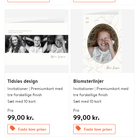
Tidsløs design
Blomsterlinjer
Invitationer | Premiumkort med
Invitationer | Premiumkort med
tre forskellige finish
tre forskellige finish
Sæt med 10 kort
Sæt med 10 kort
Fra
Fra
99,00 kr.
99,00 kr.
offers
offers
Faste lave priser
Faste lave priser