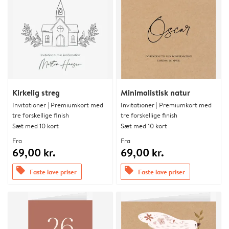
Kirkelig streg
Minimalistisk natur
Invitationer | Premiumkort med
Invitationer | Premiumkort med
tre forskellige finish
tre forskellige finish
Sæt med 10 kort
Sæt med 10 kort
Fra
Fra
69,00 kr.
69,00 kr.
offers
offers
Faste lave priser
Faste lave priser