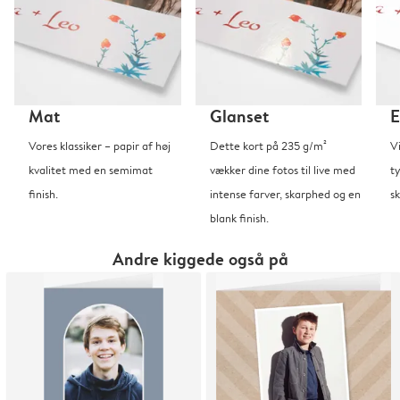
Mat
Glanset
E
Vores klassiker – papir af høj
Dette kort på 235 g/m²
V
kvalitet med en semimat
vækker dine fotos til live med
t
finish.
intense farver, skarphed og en
sk
blank finish.
Andre kiggede også på