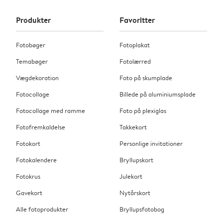
Produkter
Favoritter
Fotobøger
Fotoplakat
Temabøger
Fotolærred
Vægdekoration
Foto på skumplade
Fotocollage
Billede på aluminiumsplade
Fotocollage med ramme
Foto på plexiglas
Fotofremkaldelse
Takkekort
Fotokort
Personlige invitationer
Fotokalendere
Bryllupskort
Fotokrus
Julekort
Gavekort
Nytårskort
Alle fotoprodukter
Bryllupsfotobog