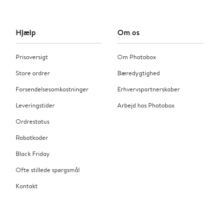
Hjælp
Om os
Prisoversigt
Om Photobox
Store ordrer
Bæredygtighed
Forsendelsesomkostninger
Erhvervspartnerskaber
Leveringstider
Arbejd hos Photobox
Ordrestatus
Rabatkoder
Black Friday
Ofte stillede spørgsmål
Kontakt