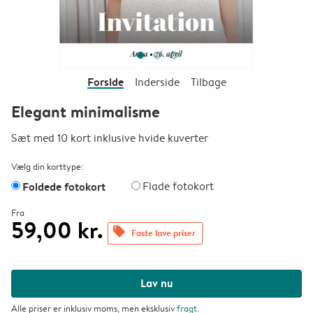
Forside
Inderside
Tilbage
Elegant minimalisme
Sæt med 10 kort inklusive hvide kuverter
Vælg din korttype:
Foldede fotokort
Flade fotokort
Fra
59,00 kr.
offers
Faste lave priser
Lav nu
Alle priser er inklusiv moms, men eksklusiv
fragt
.