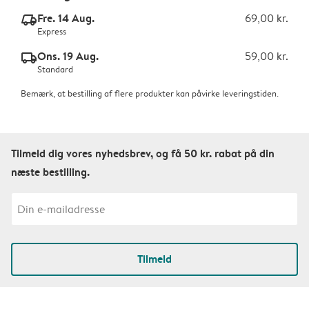
Fre. 14 Aug.
69,00 kr.
delivery_express_v2
Express
Ons. 19 Aug.
59,00 kr.
delivery_standard_v2
Standard
Bemærk, at bestilling af flere produkter kan påvirke leveringstiden.
Tilmeld dig vores nyhedsbrev, og få 50 kr. rabat på din
næste bestilling.
Tilmeld