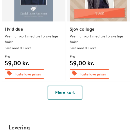
Hvid due
Sjov collage
Premiumkort med tre forskellige
Premiumkort med tre forskellige
finish
finish
Sæt med 10 kort
Sæt med 10 kort
Fra
Fra
59,00 kr.
59,00 kr.
offers
offers
Faste lave priser
Faste lave priser
Flere kort
Levering