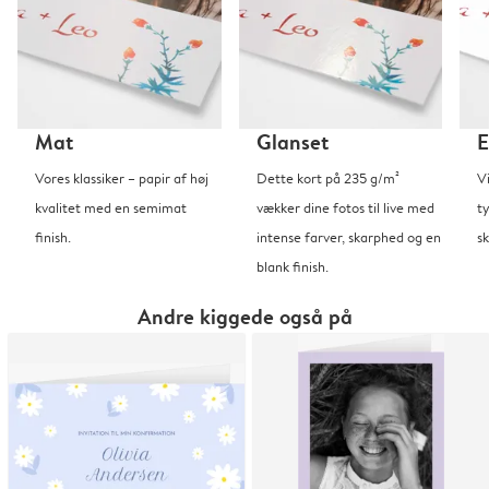
Mat
Glanset
E
Vores klassiker – papir af høj
Dette kort på 235 g/m²
V
kvalitet med en semimat
vækker dine fotos til live med
t
finish.
intense farver, skarphed og en
sk
blank finish.
Andre kiggede også på