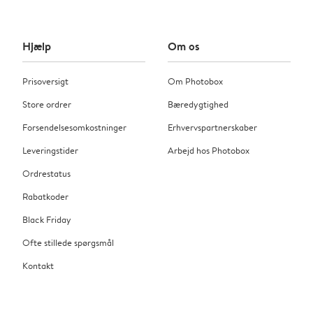
Hjælp
Om os
Prisoversigt
Om Photobox
Store ordrer
Bæredygtighed
Forsendelsesomkostninger
Erhvervspartnerskaber
Leveringstider
Arbejd hos Photobox
Ordrestatus
Rabatkoder
Black Friday
Ofte stillede spørgsmål
Kontakt