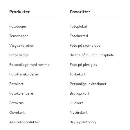
Produkter
Favoritter
Fotobøger
Fotoplakat
Temabøger
Fotolærred
Vægdekoration
Foto på skumplade
Fotocollage
Billede på aluminiumsplade
Fotocollage med ramme
Foto på plexiglas
Fotofremkaldelse
Takkekort
Fotokort
Personlige invitationer
Fotokalendere
Bryllupskort
Fotokrus
Julekort
Gavekort
Nytårskort
Alle fotoprodukter
Bryllupsfotobog