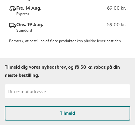
Fre. 14 Aug.
69,00 kr.
delivery_express_v2
Express
Ons. 19 Aug.
59,00 kr.
delivery_standard_v2
Standard
Bemærk, at bestilling af flere produkter kan påvirke leveringstiden.
Tilmeld dig vores nyhedsbrev, og få 50 kr. rabat på din
næste bestilling.
Tilmeld