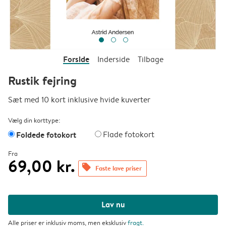
Forside
Inderside
Tilbage
Rustik fejring
Sæt med 10 kort inklusive hvide kuverter
Vælg din korttype:
Foldede fotokort
Flade fotokort
Fra
69,00 kr.
offers
Faste lave priser
Lav nu
Alle priser er inklusiv moms, men eksklusiv
fragt
.