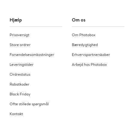
Hjælp
Om os
Prisoversigt
Om Photobox
Store ordrer
Bæredygtighed
Forsendelsesomkostninger
Erhvervspartnerskaber
Leveringstider
Arbejd hos Photobox
Ordrestatus
Rabatkoder
Black Friday
Ofte stillede spørgsmål
Kontakt