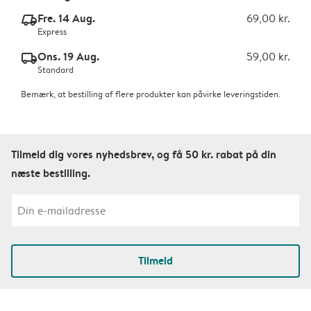
Fre. 14 Aug.
69,00 kr.
delivery_express_v2
Express
Ons. 19 Aug.
59,00 kr.
delivery_standard_v2
Standard
Bemærk, at bestilling af flere produkter kan påvirke leveringstiden.
Tilmeld dig vores nyhedsbrev, og få 50 kr. rabat på din
næste bestilling.
Tilmeld