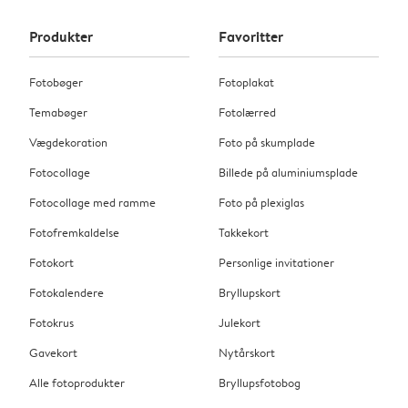
Produkter
Favoritter
Fotobøger
Fotoplakat
Temabøger
Fotolærred
Vægdekoration
Foto på skumplade
Fotocollage
Billede på aluminiumsplade
Fotocollage med ramme
Foto på plexiglas
Fotofremkaldelse
Takkekort
Fotokort
Personlige invitationer
Fotokalendere
Bryllupskort
Fotokrus
Julekort
Gavekort
Nytårskort
Alle fotoprodukter
Bryllupsfotobog