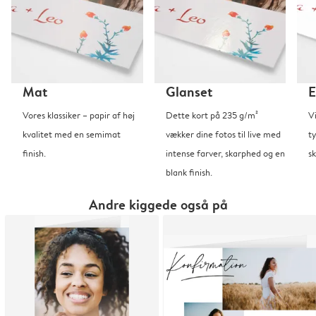
Mat
Glanset
E
Vores klassiker – papir af høj
Dette kort på 235 g/m²
V
kvalitet med en semimat
vækker dine fotos til live med
t
finish.
intense farver, skarphed og en
sk
blank finish.
Andre kiggede også på