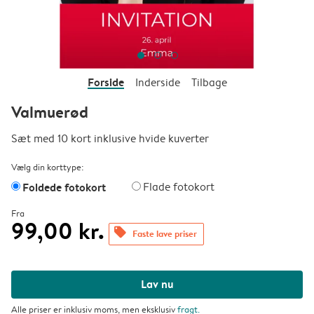
Forside
Inderside
Tilbage
Valmuerød
Sæt med 10 kort inklusive hvide kuverter
Vælg din korttype:
Foldede fotokort
Flade fotokort
Fra
99,00 kr.
offers
Faste lave priser
Lav nu
Alle priser er inklusiv moms, men eksklusiv
fragt
.