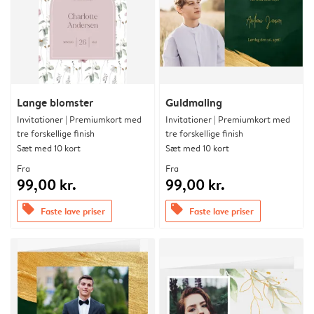
Lange blomster
Guldmaling
Invitationer | Premiumkort med
Invitationer | Premiumkort med
tre forskellige finish
tre forskellige finish
Sæt med 10 kort
Sæt med 10 kort
Fra
Fra
99,00 kr.
99,00 kr.
offers
offers
Faste lave priser
Faste lave priser