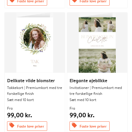
offers
offers
Faste lave priser
Faste lave priser
Delikate vilde blomster
Elegante øjeblikke
Takkekort | Premiumkort med tre
Invitationer | Premiumkort med
forskellige finish
tre forskellige finish
Sæt med 10 kort
Sæt med 10 kort
Fra
Fra
99,00 kr.
99,00 kr.
offers
offers
Faste lave priser
Faste lave priser