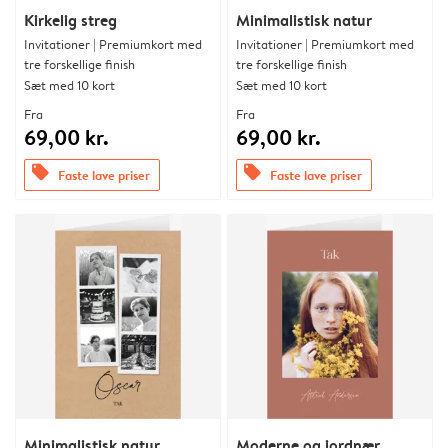
Kirkelig streg
Minimalistisk natur
Invitationer | Premiumkort med
Invitationer | Premiumkort med
tre forskellige finish
tre forskellige finish
Sæt med 10 kort
Sæt med 10 kort
Fra
Fra
69,00 kr.
69,00 kr.
offers
offers
Faste lave priser
Faste lave priser
Minimalistisk natur
Moderne og jordnær