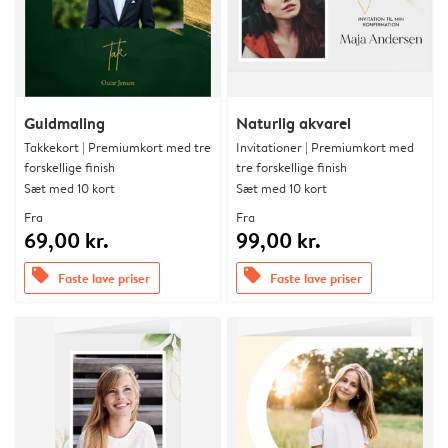
Guldmaling
Naturlig akvarel
Takkekort | Premiumkort med tre
Invitationer | Premiumkort med
forskellige finish
tre forskellige finish
Sæt med 10 kort
Sæt med 10 kort
Fra
Fra
69,00 kr.
99,00 kr.
offers
offers
Faste lave priser
Faste lave priser