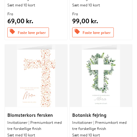
Sæt med 10 kort
Sæt med 10 kort
Fra
Fra
69,00 kr.
99,00 kr.
offers
offers
Faste lave priser
Faste lave priser
Blomsterkors fersken
Botanisk fejring
Invitationer | Premiumkort med
Invitationer | Premiumkort med
tre forskellige finish
tre forskellige finish
Sæt med 10 kort
Sæt med 10 kort