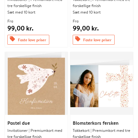
tre forskellige finish
forskellige finish
Sæt med 10 kort
Sæt med 10 kort
Fra
Fra
99,00 kr.
99,00 kr.
offers
offers
Faste lave priser
Faste lave priser
Pastel due
Blomsterkors fersken
Invitationer | Premiumkort med
Takkekort | Premiumkort med tre
tre forskellige finish
forskellige finish