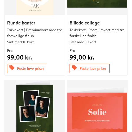
Runde kanter
Billede collage
Takkekort | Premiumkort med tre
Takkekort | Premiumkort med tre
forskellige finish
forskellige finish
Sæt med 10 kort
Sæt med 10 kort
Fra
Fra
99,00 kr.
99,00 kr.
offers
offers
Faste lave priser
Faste lave priser