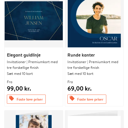
Elegant guldlinje
Runde kanter
Invitationer | Premiumkort med
Invitationer | Premiumkort med
tre forskellige finish
tre forskellige finish
Sæt med 10 kort
Sæt med 10 kort
Fra
Fra
99,00 kr.
69,00 kr.
offers
offers
Faste lave priser
Faste lave priser