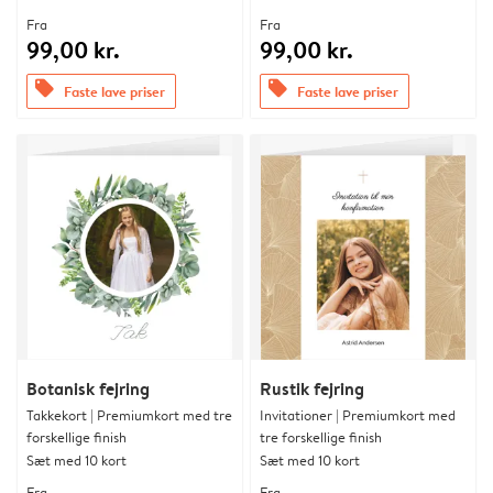
Fra
Fra
99,00 kr.
99,00 kr.
offers
offers
Faste lave priser
Faste lave priser
Botanisk fejring
Rustik fejring
Takkekort | Premiumkort med tre
Invitationer | Premiumkort med
forskellige finish
tre forskellige finish
Sæt med 10 kort
Sæt med 10 kort
Fra
Fra