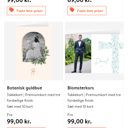
offers
offers
Faste lave priser
Faste lave priser
Botanisk guldbue
Blomsterkors
Takkekort | Premiumkort med tre
Takkekort | Premiumkort med tre
forskellige finish
forskellige finish
Sæt med 10 kort
Sæt med 10 kort
Fra
Fra
99,00 kr.
99,00 kr.