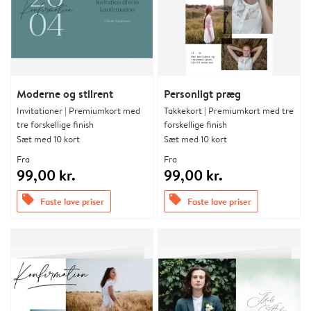
Moderne og stilrent
Personligt præg
Invitationer | Premiumkort med
Takkekort | Premiumkort med tre
tre forskellige finish
forskellige finish
Sæt med 10 kort
Sæt med 10 kort
Fra
Fra
99,00 kr.
99,00 kr.
offers
offers
Faste lave priser
Faste lave priser