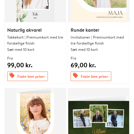
Naturlig akvarel
Runde kanter
Takkekort | Premiumkort med tre
Invitationer | Premiumkort med
forskellige finish
tre forskellige finish
Sæt med 10 kort
Sæt med 10 kort
Fra
Fra
99,00 kr.
69,00 kr.
offers
offers
Faste lave priser
Faste lave priser