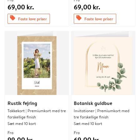
69,00 kr.
69,00 kr.
offers
offers
Faste lave priser
Faste lave priser
Rustik fejring
Botanisk guldbue
Takkekort | Premiumkort med tre
Invitationer | Premiumkort med
forskellige finish
tre forskellige finish
Sæt med 10 kort
Sæt med 10 kort
Fra
Fra
99,00 kr.
69,00 kr.