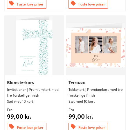
offers
offers
Faste lave priser
Faste lave priser
Blomsterkors
Terrazzo
Invitationer | Premiumkort med
Takkekort | Premiumkort med tre
tre forskellige finish
forskellige finish
Sæt med 10 kort
Sæt med 10 kort
Fra
Fra
99,00 kr.
99,00 kr.
offers
offers
Faste lave priser
Faste lave priser