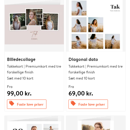
Billedecollage
Diagonal dato
Takkekort | Premiumkort med tre
Takkekort | Premiumkort med tre
forskellige finish
forskellige finish
Sæt med 10 kort
Sæt med 10 kort
Fra
Fra
99,00 kr.
69,00 kr.
offers
offers
Faste lave priser
Faste lave priser