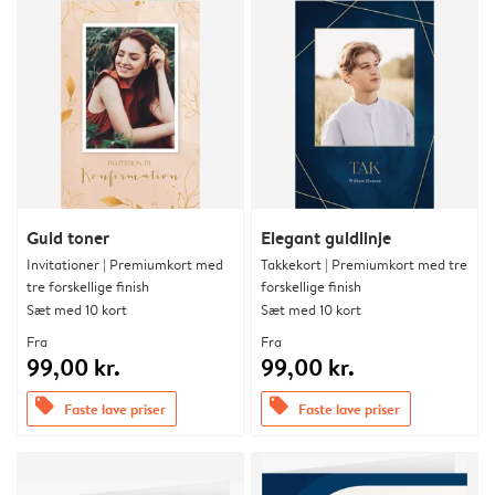
Guld toner
Elegant guldlinje
Invitationer | Premiumkort med
Takkekort | Premiumkort med tre
tre forskellige finish
forskellige finish
Sæt med 10 kort
Sæt med 10 kort
Fra
Fra
99,00 kr.
99,00 kr.
offers
offers
Faste lave priser
Faste lave priser