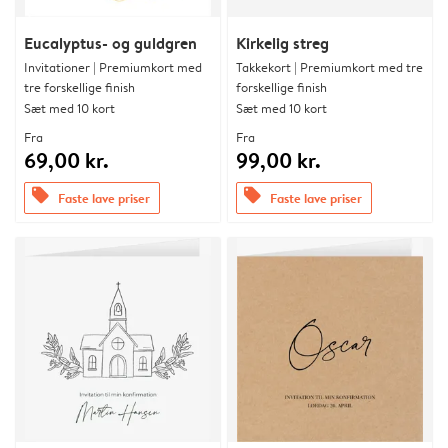
Eucalyptus- og guldgren
Kirkelig streg
Invitationer | Premiumkort med
Takkekort | Premiumkort med tre
tre forskellige finish
forskellige finish
Sæt med 10 kort
Sæt med 10 kort
Fra
Fra
69,00 kr.
99,00 kr.
offers
offers
Faste lave priser
Faste lave priser