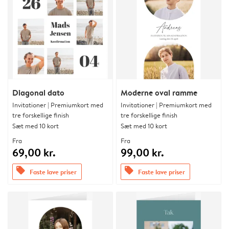
Diagonal dato
Moderne oval ramme
Invitationer | Premiumkort med
Invitationer | Premiumkort med
tre forskellige finish
tre forskellige finish
Sæt med 10 kort
Sæt med 10 kort
Fra
Fra
69,00 kr.
99,00 kr.
offers
offers
Faste lave priser
Faste lave priser