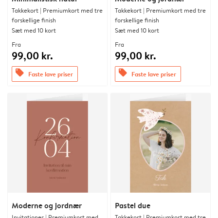
Takkekort | Premiumkort med tre
Takkekort | Premiumkort med tre
forskellige finish
forskellige finish
Sæt med 10 kort
Sæt med 10 kort
Fra
Fra
99,00 kr.
99,00 kr.
offers
offers
Faste lave priser
Faste lave priser
Moderne og jordnær
Pastel due
Invitationer | Premiumkort med
Takkekort | Premiumkort med tre