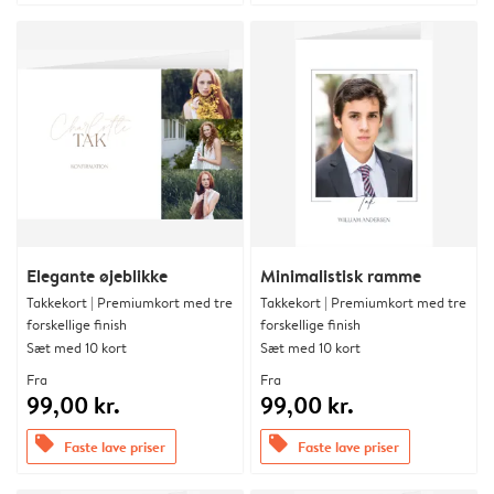
Elegante øjeblikke
Minimalistisk ramme
Takkekort | Premiumkort med tre
Takkekort | Premiumkort med tre
forskellige finish
forskellige finish
Sæt med 10 kort
Sæt med 10 kort
Fra
Fra
99,00 kr.
99,00 kr.
offers
offers
Faste lave priser
Faste lave priser