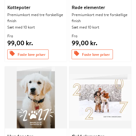
Kattepoter
Røde elementer
Premiumkort med tre forskellige
Premiumkort med tre forskellige
finish
finish
Sæt med 10 kort
Sæt med 10 kort
Fra
Fra
99,00 kr.
99,00 kr.
offers
offers
Faste lave priser
Faste lave priser