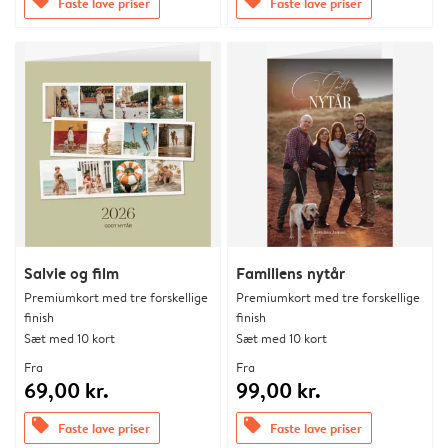
offers
offers
Faste lave priser
Faste lave priser
Salvie og film
Familiens nytår
Premiumkort med tre forskellige
Premiumkort med tre forskellige
finish
finish
Sæt med 10 kort
Sæt med 10 kort
Fra
Fra
69,00 kr.
99,00 kr.
offers
offers
Faste lave priser
Faste lave priser