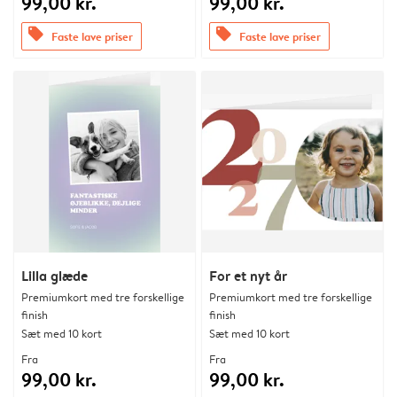
99,00 kr.
99,00 kr.
offers
offers
Faste lave priser
Faste lave priser
Lilla glæde
For et nyt år
Premiumkort med tre forskellige
Premiumkort med tre forskellige
finish
finish
Sæt med 10 kort
Sæt med 10 kort
Fra
Fra
99,00 kr.
99,00 kr.