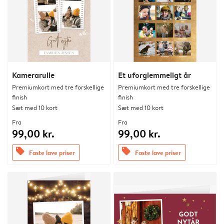
Kamerarulle
Et uforglemmeligt år
Premiumkort med tre forskellige
Premiumkort med tre forskellige
finish
finish
Sæt med 10 kort
Sæt med 10 kort
Fra
Fra
99,00 kr.
99,00 kr.
offers
offers
Faste lave priser
Faste lave priser