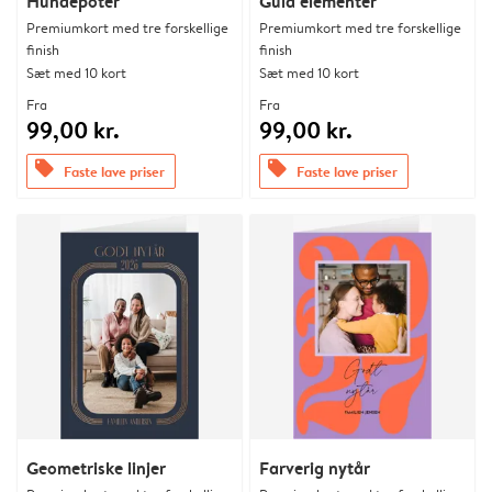
Hundepoter
Guld elementer
Premiumkort med tre forskellige
Premiumkort med tre forskellige
finish
finish
Sæt med 10 kort
Sæt med 10 kort
Fra
Fra
99,00 kr.
99,00 kr.
offers
offers
Faste lave priser
Faste lave priser
Geometriske linjer
Farverig nytår