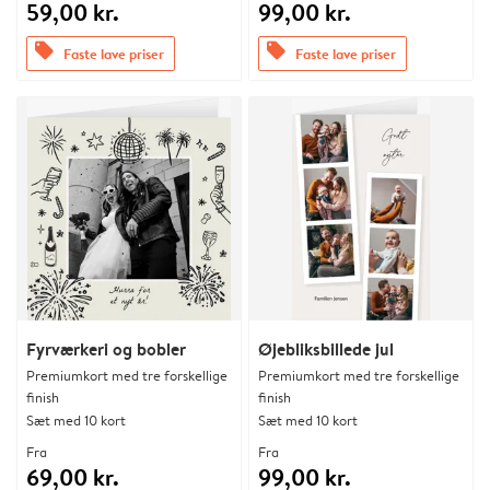
59,00 kr.
99,00 kr.
offers
offers
Faste lave priser
Faste lave priser
Fyrværkeri og bobler
Øjebliksbillede jul
Premiumkort med tre forskellige
Premiumkort med tre forskellige
finish
finish
Sæt med 10 kort
Sæt med 10 kort
Fra
Fra
69,00 kr.
99,00 kr.