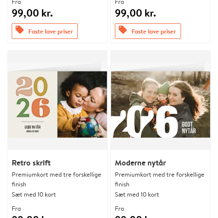
Fra
Fra
99,00 kr.
99,00 kr.
offers
offers
Faste lave priser
Faste lave priser
Retro skrift
Moderne nytår
Premiumkort med tre forskellige
Premiumkort med tre forskellige
finish
finish
Sæt med 10 kort
Sæt med 10 kort
Fra
Fra