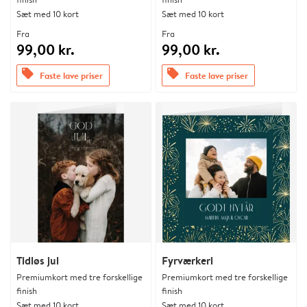
Sæt med 10 kort
Sæt med 10 kort
Fra
Fra
99,00 kr.
99,00 kr.
offers
offers
Faste lave priser
Faste lave priser
Tidløs jul
Fyrværkeri
Premiumkort med tre forskellige
Premiumkort med tre forskellige
finish
finish
Sæt med 10 kort
Sæt med 10 kort