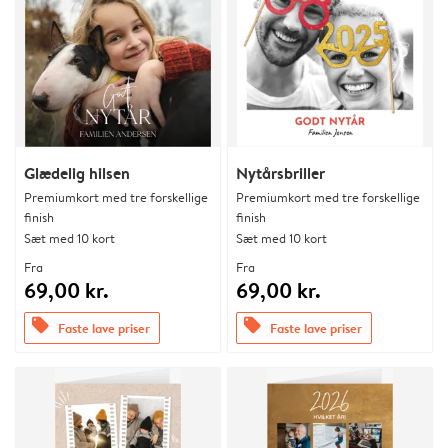
Glædelig hilsen
Nytårsbriller
Premiumkort med tre forskellige
Premiumkort med tre forskellige
finish
finish
Sæt med 10 kort
Sæt med 10 kort
Fra
Fra
69,00 kr.
69,00 kr.
offers
offers
Faste lave priser
Faste lave priser