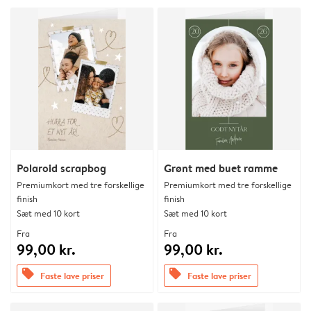
Polaroid scrapbog
Grønt med buet ramme
Premiumkort med tre forskellige
Premiumkort med tre forskellige
finish
finish
Sæt med 10 kort
Sæt med 10 kort
Fra
Fra
99,00 kr.
99,00 kr.
offers
offers
Faste lave priser
Faste lave priser