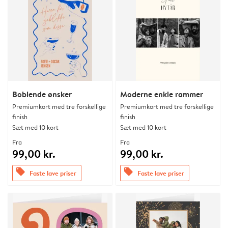
Boblende ønsker
Moderne enkle rammer
Premiumkort med tre forskellige
Premiumkort med tre forskellige
finish
finish
Sæt med 10 kort
Sæt med 10 kort
Fra
Fra
99,00 kr.
99,00 kr.
offers
offers
Faste lave priser
Faste lave priser