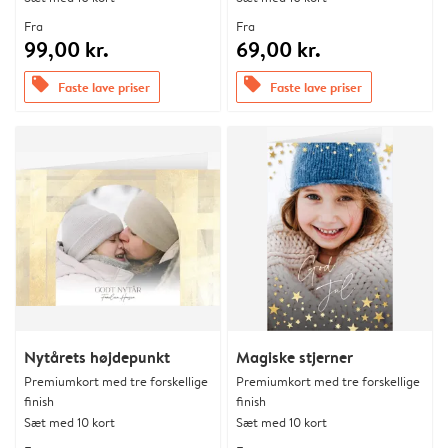
Fra
Fra
99,00 kr.
69,00 kr.
offers
offers
Faste lave priser
Faste lave priser
Nytårets højdepunkt
Magiske stjerner
Premiumkort med tre forskellige
Premiumkort med tre forskellige
finish
finish
Sæt med 10 kort
Sæt med 10 kort