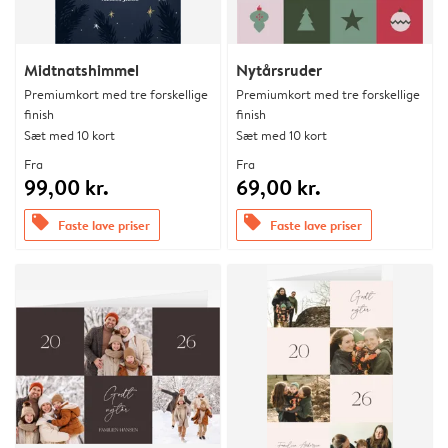
Midtnatshimmel
Nytårsruder
Premiumkort med tre forskellige
Premiumkort med tre forskellige
finish
finish
Sæt med 10 kort
Sæt med 10 kort
Fra
Fra
99,00 kr.
69,00 kr.
offers
offers
Faste lave priser
Faste lave priser