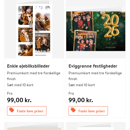
Enkle øjebliksbilleder
Eviggrønne festligheder
Premiumkort med tre forskellige
Premiumkort med tre forskellige
finish
finish
Sæt med 10 kort
Sæt med 10 kort
Fra
Fra
99,00 kr.
99,00 kr.
offers
offers
Faste lave priser
Faste lave priser