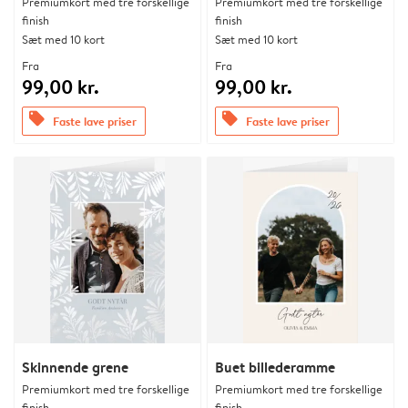
Premiumkort med tre forskellige
Premiumkort med tre forskellige
finish
finish
Sæt med 10 kort
Sæt med 10 kort
Fra
Fra
99,00 kr.
99,00 kr.
offers
offers
Faste lave priser
Faste lave priser
Skinnende grene
Buet billederamme
Premiumkort med tre forskellige
Premiumkort med tre forskellige
finish
finish