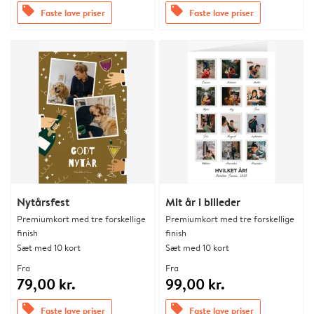
offers
offers
Faste lave priser
Faste lave priser
Nytårsfest
Mit år i billeder
Premiumkort med tre forskellige
Premiumkort med tre forskellige
finish
finish
Sæt med 10 kort
Sæt med 10 kort
Fra
Fra
79,00 kr.
99,00 kr.
offers
offers
Faste lave priser
Faste lave priser