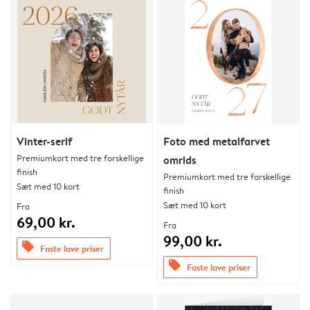
Vinter-serif
Foto med metalfarvet
Premiumkort med tre forskellige
omrids
finish
Premiumkort med tre forskellige
Sæt med 10 kort
finish
Sæt med 10 kort
Fra
69,00 kr.
Fra
99,00 kr.
offers
Faste lave priser
offers
Faste lave priser