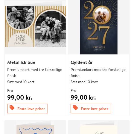
Metallisk bue
Gyldent år
Premiumkort med tre forskellige
Premiumkort med tre forskellige
finish
finish
Sæt med 10 kort
Sæt med 10 kort
Fra
Fra
99,00 kr.
99,00 kr.
offers
offers
Faste lave priser
Faste lave priser