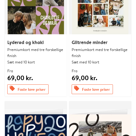
Lyderød og khaki
Glitrende minder
Premiumkort med tre forskellige
Premiumkort med tre forskellige
finish
finish
Sæt med 10 kort
Sæt med 10 kort
Fra
Fra
69,00 kr.
69,00 kr.
offers
offers
Faste lave priser
Faste lave priser