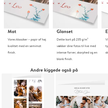
Mat
Glanset
E
Vores klassiker – papir af høj
Dette kort på 235 g/m²
V
kvalitet med en semimat
vækker dine fotos til live med
t
finish.
intense farver, skarphed og en
sk
blank finish.
Andre kiggede også på