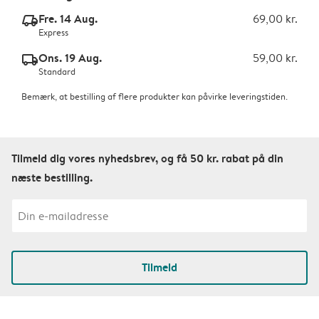
Fre. 14 Aug.
69,00 kr.
delivery_express_v2
Express
Ons. 19 Aug.
59,00 kr.
delivery_standard_v2
Standard
Bemærk, at bestilling af flere produkter kan påvirke leveringstiden.
Tilmeld dig vores nyhedsbrev, og få 50 kr. rabat på din
næste bestilling.
Tilmeld