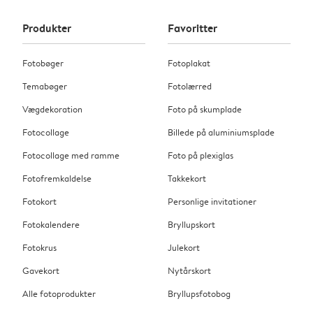
Produkter
Favoritter
Fotobøger
Fotoplakat
Temabøger
Fotolærred
Vægdekoration
Foto på skumplade
Fotocollage
Billede på aluminiumsplade
Fotocollage med ramme
Foto på plexiglas
Fotofremkaldelse
Takkekort
Fotokort
Personlige invitationer
Fotokalendere
Bryllupskort
Fotokrus
Julekort
Gavekort
Nytårskort
Alle fotoprodukter
Bryllupsfotobog