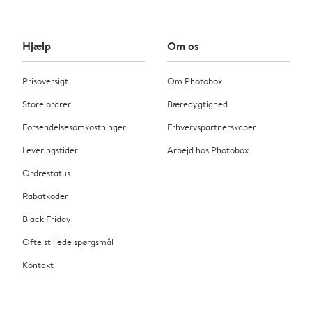
Hjælp
Om os
Prisoversigt
Om Photobox
Store ordrer
Bæredygtighed
Forsendelsesomkostninger
Erhvervspartnerskaber
Leveringstider
Arbejd hos Photobox
Ordrestatus
Rabatkoder
Black Friday
Ofte stillede spørgsmål
Kontakt