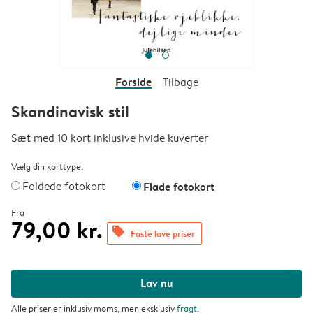
Forside
Tilbage
Skandinavisk stil
Sæt med 10 kort inklusive hvide kuverter
Vælg din korttype:
Foldede fotokort
Flade fotokort
Fra
79,00 kr.
offers
Faste lave priser
Lav nu
Alle priser er inklusiv moms, men eksklusiv
fragt
.