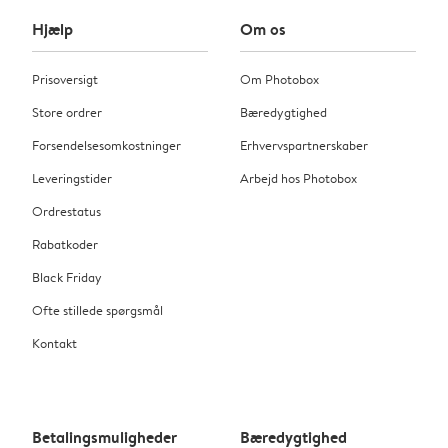
Hjælp
Om os
Prisoversigt
Om Photobox
Store ordrer
Bæredygtighed
Forsendelsesomkostninger
Erhvervspartnerskaber
Leveringstider
Arbejd hos Photobox
Ordrestatus
Rabatkoder
Black Friday
Ofte stillede spørgsmål
Kontakt
Betalingsmuligheder
Bæredygtighed