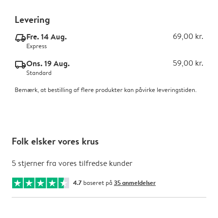
Levering
Fre. 14 Aug.
69,00 kr.
delivery_express_v2
Express
Ons. 19 Aug.
59,00 kr.
delivery_standard_v2
Standard
Bemærk, at bestilling af flere produkter kan påvirke leveringstiden.
Folk elsker vores krus
5 stjerner fra vores tilfredse kunder
4.7
baseret på
35 anmeldelser