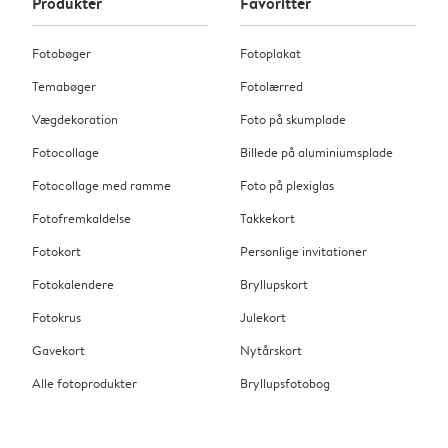
Produkter
Favoritter
Fotobøger
Fotoplakat
Temabøger
Fotolærred
Vægdekoration
Foto på skumplade
Fotocollage
Billede på aluminiumsplade
Fotocollage med ramme
Foto på plexiglas
Fotofremkaldelse
Takkekort
Fotokort
Personlige invitationer
Fotokalendere
Bryllupskort
Fotokrus
Julekort
Gavekort
Nytårskort
Alle fotoprodukter
Bryllupsfotobog