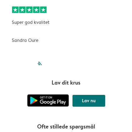
Super god kvalitet
D
Sandra Oure
V
filled-pagination
outlined-paginatio
outlined-paginat
outlined-pagin
outlined-pag
outlined-p
Lav dit krus
Lav nu
Ofte stillede spørgsmål