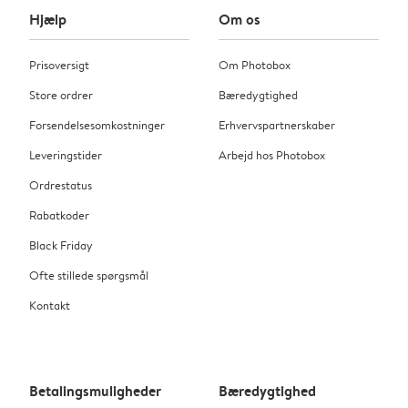
Hjælp
Om os
Prisoversigt
Om Photobox
Store ordrer
Bæredygtighed
Forsendelsesomkostninger
Erhvervspartnerskaber
Leveringstider
Arbejd hos Photobox
Ordrestatus
Rabatkoder
Black Friday
Ofte stillede spørgsmål
Kontakt
Betalingsmuligheder
Bæredygtighed