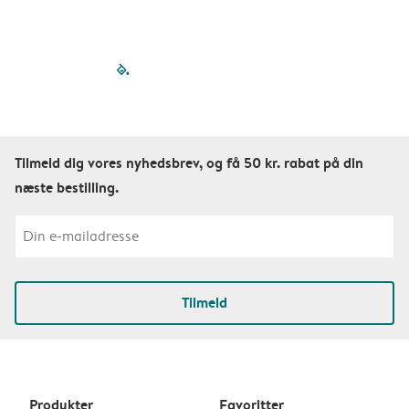
filled-pagination
outlined-paginatio
outlined-paginat
outlined-pagin
outlined-pag
outlined-p
Tilmeld dig vores nyhedsbrev, og få 50 kr. rabat på din
næste bestilling.
Tilmeld
Produkter
Favoritter