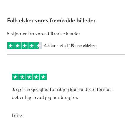
Folk elsker vores fremkalde billeder
5 stjerner fra vores tilfredse kunder
4.4
baseret på
119 anmeldelser
Jeg er meget glad for at jeg kan få dette format -
J
det er lige hvad jeg har brug for.
b
1
b
Lone
J