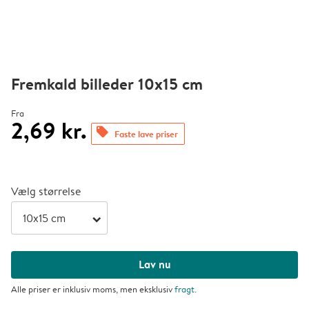
Fremkald billeder 10x15 cm
Fra
2,69 kr.
offers
Faste lave priser
Vælg størrelse
arrow_right
Lav nu
Alle priser er inklusiv moms, men eksklusiv
fragt
.