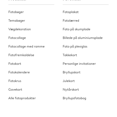
Fotobøger
Fotoplakat
Temabøger
Fotolærred
Vægdekoration
Foto på skumplade
Fotocollage
Billede på aluminiumsplade
Fotocollage med ramme
Foto på plexiglas
Fotofremkaldelse
Takkekort
Fotokort
Personlige invitationer
Fotokalendere
Bryllupskort
Fotokrus
Julekort
Gavekort
Nytårskort
Alle fotoprodukter
Bryllupsfotobog