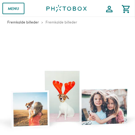
profile
shopping_cart
MENU
Fremkalde billeder
Fremkalde billeder