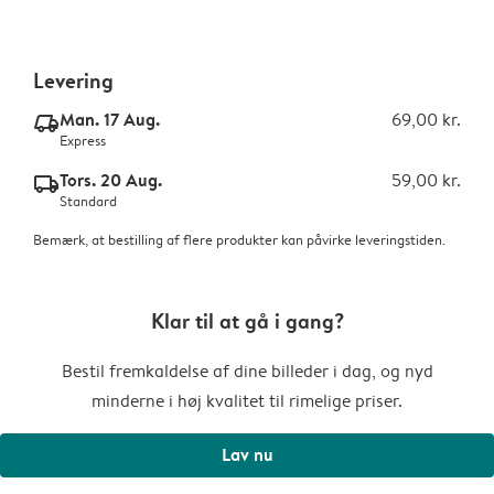
Levering
Man. 17 Aug.
69,00 kr.
delivery_express_v2
Express
Tors. 20 Aug.
59,00 kr.
delivery_standard_v2
Standard
Bemærk, at bestilling af flere produkter kan påvirke leveringstiden.
Klar til at gå i gang?
Bestil fremkaldelse af dine billeder i dag, og nyd
minderne i høj kvalitet til rimelige priser.
Lav nu