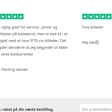
 rigtig glad for service , priser og
Fine billeder
liteten på billederne, men er ked af i er
ppet med at lave 11*15 cm billeder. Det
Nej tak😊
yder desværre at jeg begynder at købe
 jeres konkurrenter
 Hartvig Jensen
. rabat på din næste bestilling.