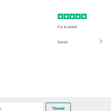
Fin kvalitet
slim_arrow_right
Sarah
Tilmeld