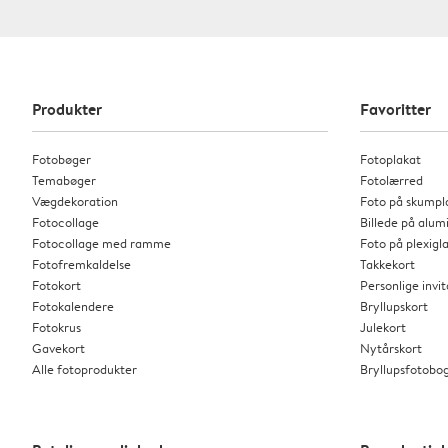
Produkter
Favoritter
Fotobøger
Fotoplakat
Temabøger
Fotolærred
Vægdekoration
Foto på skumpl
Fotocollage
Billede på alu
Fotocollage med ramme
Foto på plexigl
Fotofremkaldelse
Takkekort
Fotokort
Personlige invi
Fotokalendere
Bryllupskort
Fotokrus
Julekort
Gavekort
Nytårskort
Alle fotoprodukter
Bryllupsfotobo