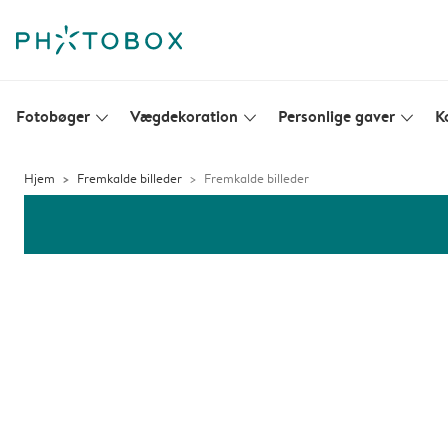
Fotobøger
Vægdekoration
Personlige gaver
K
slim_arrow_down
slim_arrow_down
slim_arrow_down
Hjem
Fremkalde billeder
Fremkalde billeder