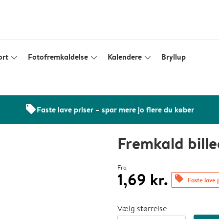
ort
Fotofremkaldelse
Kalendere
Bryllup
slim_arrow_down
slim_arrow_down
slim_arrow_down
offers
Faste lave priser – spar mere jo flere du køber
Fremkald bill
Fra
1,69 kr.
offers
Faste lave 
Vælg størrelse