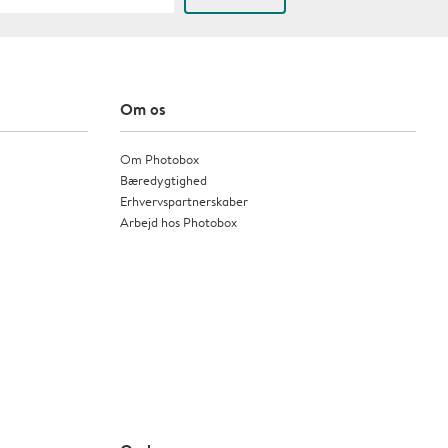
Om os
Om Photobox
Bæredygtighed
Erhvervspartnerskaber
Arbejd hos Photobox