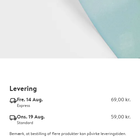
Levering
Fre. 14 Aug.
69,00 kr.
delivery_express_v2
Express
Ons. 19 Aug.
59,00 kr.
delivery_standard_v2
Standard
Bemærk, at bestilling af flere produkter kan påvirke leveringstiden.