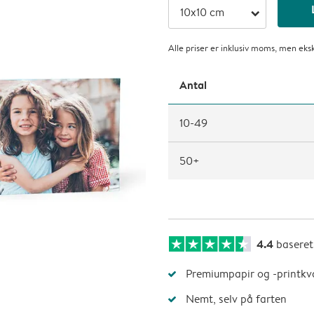
arrow_right
Alle priser er inklusiv moms, men eks
Antal
10-49
50+
4.4
basere
Premiumpapir og -printkva
Nemt, selv på farten