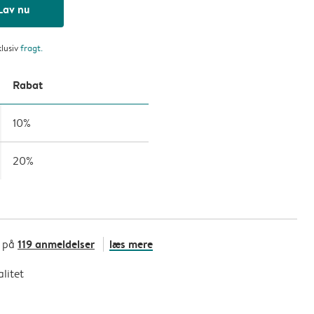
Lav nu
klusiv
fragt
.
Rabat
10%
20%
119 anmeldelser
læs mere
t på
litet