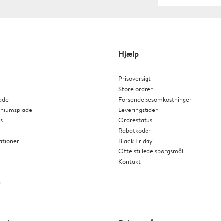
Hjælp
Prisoversigt
Store ordrer
ade
Forsendelsesomkostninger
miniumsplade
Leveringstider
as
Ordrestatus
Rabatkoder
tationer
Black Friday
Ofte stillede spørgsmål
Kontakt
g