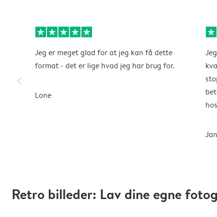
Jeg er meget glad for at jeg kan få dette
Jeg
format - det er lige hvad jeg har brug for.
kva
slim_arrow_left
sto
bet
Lone
hos
Jan
Retro billeder: Lav dine egne foto