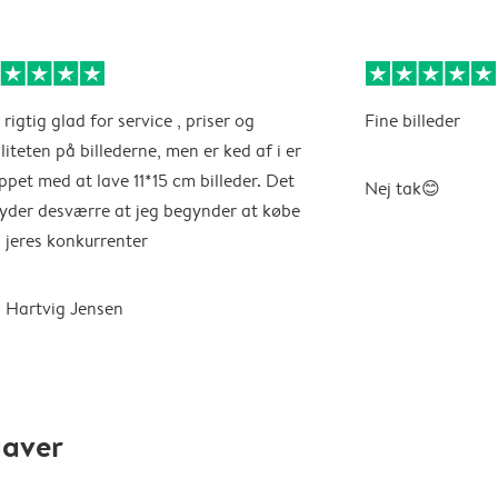
 rigtig glad for service , priser og
Fine billeder
liteten på billederne, men er ked af i er
ppet med at lave 11*15 cm billeder. Det
Nej tak😊
yder desværre at jeg begynder at købe
 jeres konkurrenter
 Hartvig Jensen
gaver