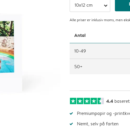
arrow_right
Alle priser er inklusiv moms, men eks
Antal
10-49
50+
4.4
basere
Premiumpapir og -printkva
Nemt, selv på farten