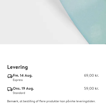
Levering
Fre. 14 Aug.
69,00 kr.
delivery_express_v2
Express
Ons. 19 Aug.
59,00 kr.
delivery_standard_v2
Standard
Bemærk, at bestilling af flere produkter kan påvirke leveringstiden.