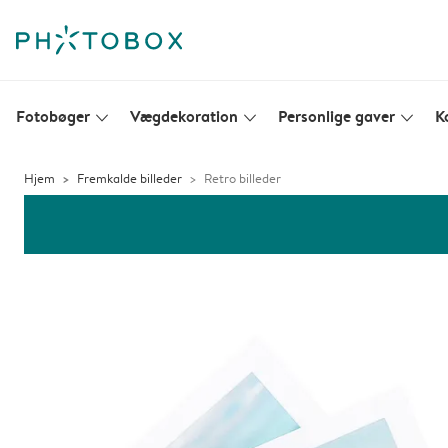
Fotobøger
Vægdekoration
Personlige gaver
K
slim_arrow_down
slim_arrow_down
slim_arrow_down
Hjem
Fremkalde billeder
Retro billeder