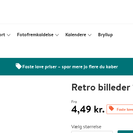
ort
Fotofremkaldelse
Kalendere
Bryllup
slim_arrow_down
slim_arrow_down
slim_arrow_down
offers
Faste lave priser – spar mere jo flere du køber
Retro billeder
Fra
4,49 kr.
offers
Faste lave
Vælg størrelse