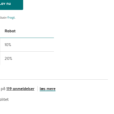
Lav nu
klusiv
fragt
.
Rabat
10%
20%
119 anmeldelser
læs mere
t på
litet