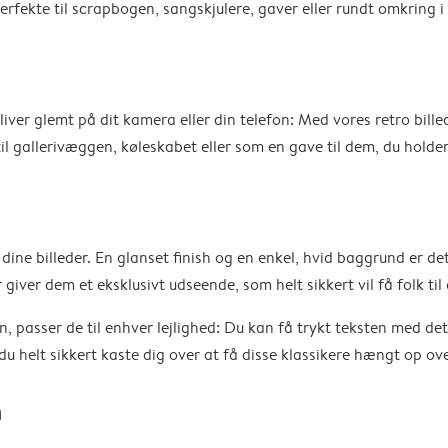
perfekte til scrapbogen, sangskjulere, gaver eller rundt omkring 
g bliver glemt på dit kamera eller din telefon: Med vores retro bi
l gallerivæggen, køleskabet eller som en gave til dem, du holder
ne billeder. En glanset finish og en enkel, hvid baggrund er det p
er giver dem et eksklusivt udseende, som helt sikkert vil få folk t
en, passer de til enhver lejlighed: Du kan få trykt teksten med de
 helt sikkert kaste dig over at få disse klassikere hængt op over
n