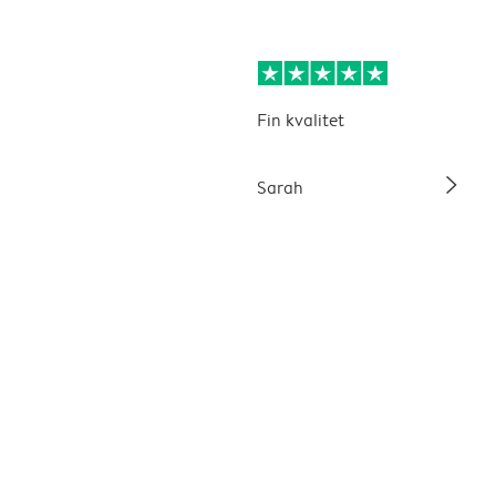
Fin kvalitet
slim_arrow_right
Sarah