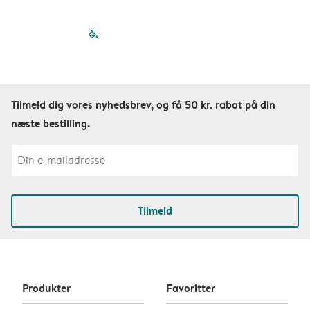
filled-pagination
outlined-paginatio
outlined-paginat
outlined-pagin
outlined-pag
outlined-p
Tilmeld dig vores nyhedsbrev, og få 50 kr. rabat på din
næste bestilling.
Tilmeld
Produkter
Favoritter