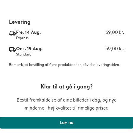
Levering
Fre. 14 Aug.
69,00 kr.
delivery_express_v2
Express
Ons. 19 Aug.
59,00 kr.
delivery_standard_v2
Standard
Bemærk, at bestilling af flere produkter kan påvirke leveringstiden.
Klar til at gå i gang?
Bestil fremkaldelse af dine billeder i dag, og nyd
minderne i høj kvalitet til rimelige priser.
Lav nu