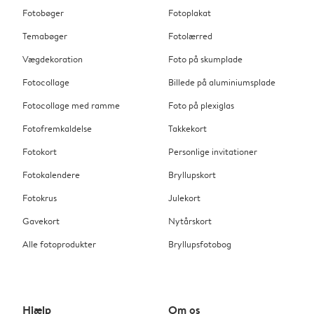
Fotobøger
Fotoplakat
Temabøger
Fotolærred
Vægdekoration
Foto på skumplade
Fotocollage
Billede på aluminiumsplade
Fotocollage med ramme
Foto på plexiglas
Fotofremkaldelse
Takkekort
Fotokort
Personlige invitationer
Fotokalendere
Bryllupskort
Fotokrus
Julekort
Gavekort
Nytårskort
Alle fotoprodukter
Bryllupsfotobog
Hjælp
Om os