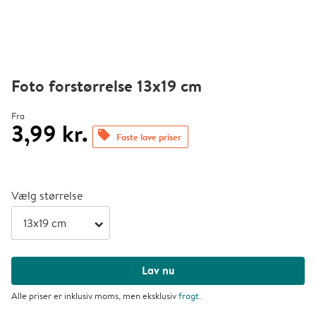
Foto forstørrelse 13x19 cm
Fra
3,99 kr.
offers
Faste lave priser
Vælg størrelse
arrow_right
Lav nu
Alle priser er inklusiv moms, men eksklusiv
fragt
.