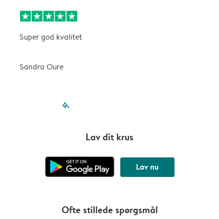
Super god kvalitet
D
Sandra Oure
V
filled-pagination
outlined-paginatio
outlined-paginat
outlined-pagin
outlined-pag
outlined-p
Lav dit krus
Lav nu
Ofte stillede spørgsmål