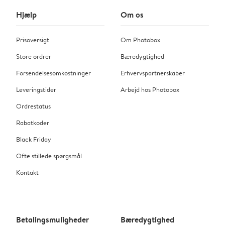
Hjælp
Om os
Prisoversigt
Om Photobox
Store ordrer
Bæredygtighed
Forsendelsesomkostninger
Erhvervspartnerskaber
Leveringstider
Arbejd hos Photobox
Ordrestatus
Rabatkoder
Black Friday
Ofte stillede spørgsmål
Kontakt
Betalingsmuligheder
Bæredygtighed