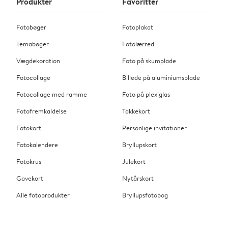
Produkter
Favoritter
Fotobøger
Fotoplakat
Temabøger
Fotolærred
Vægdekoration
Foto på skumplade
Fotocollage
Billede på aluminiumsplade
Fotocollage med ramme
Foto på plexiglas
Fotofremkaldelse
Takkekort
Fotokort
Personlige invitationer
Fotokalendere
Bryllupskort
Fotokrus
Julekort
Gavekort
Nytårskort
Alle fotoprodukter
Bryllupsfotobog