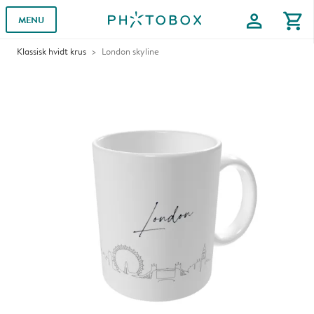
profile
shopping_cart
MENU
Klassisk hvidt krus
London skyline