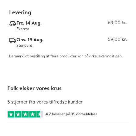
Levering
Fre. 14 Aug.
69,00 kr.
delivery_express_v2
Express
Ons. 19 Aug.
59,00 kr.
delivery_standard_v2
Standard
Bemærk, at bestilling af flere produkter kan påvirke leveringstiden.
Folk elsker vores krus
5 stjerner fra vores tilfredse kunder
4.7
baseret på
35 anmeldelser