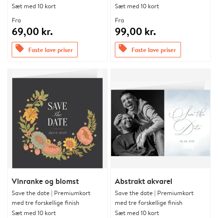
Sæt med 10 kort
Sæt med 10 kort
Fra
Fra
69,00 kr.
99,00 kr.
offers
offers
Faste lave priser
Faste lave priser
Vinranke og blomst
Abstrakt akvarel
Save the date | Premiumkort
Save the date | Premiumkort
med tre forskellige finish
med tre forskellige finish
Sæt med 10 kort
Sæt med 10 kort