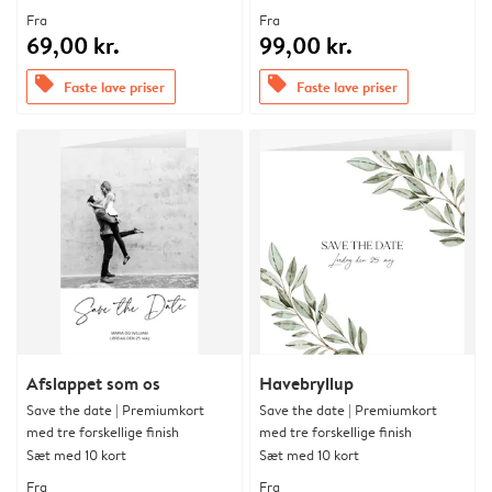
Fra
Fra
69,00 kr.
99,00 kr.
offers
offers
Faste lave priser
Faste lave priser
Afslappet som os
Havebryllup
Save the date | Premiumkort
Save the date | Premiumkort
med tre forskellige finish
med tre forskellige finish
Sæt med 10 kort
Sæt med 10 kort
Fra
Fra