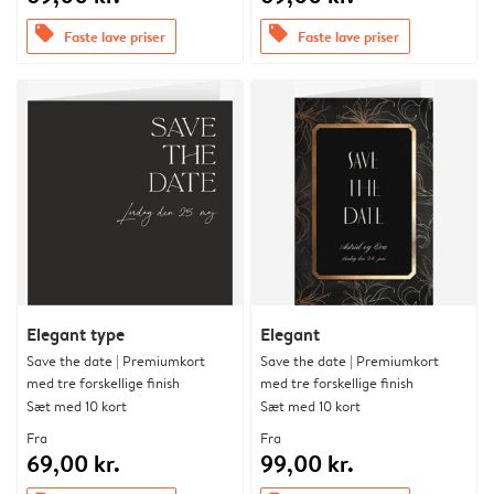
offers
offers
Faste lave priser
Faste lave priser
Elegant type
Elegant
Save the date | Premiumkort
Save the date | Premiumkort
med tre forskellige finish
med tre forskellige finish
Sæt med 10 kort
Sæt med 10 kort
Fra
Fra
69,00 kr.
99,00 kr.