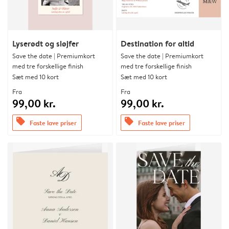
Lyserødt og sløjfer
Destination for altid
Save the date | Premiumkort
Save the date | Premiumkort
med tre forskellige finish
med tre forskellige finish
Sæt med 10 kort
Sæt med 10 kort
Fra
Fra
99,00 kr.
99,00 kr.
offers
offers
Faste lave priser
Faste lave priser