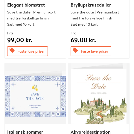
Elegant blomstret
Bryllupskruseduller
Save the date | Premiumkort
Save the date | Premiumkort
med tre forskellige finish
med tre forskellige finish
Sæt med 10 kort
Sæt med 10 kort
Fra
Fra
99,00 kr.
69,00 kr.
offers
offers
Faste lave priser
Faste lave priser
Italiensk sommer
Akvareldestination