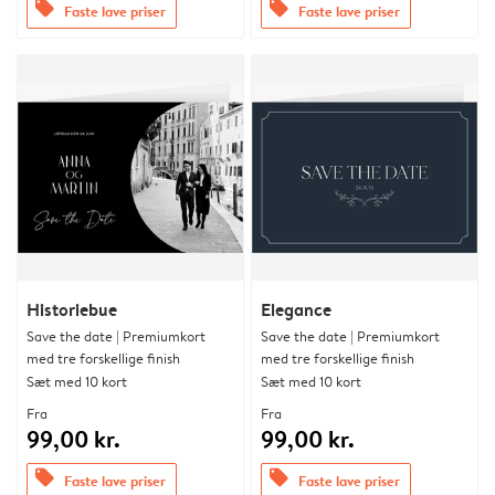
offers
offers
Faste lave priser
Faste lave priser
Historiebue
Elegance
Save the date | Premiumkort
Save the date | Premiumkort
med tre forskellige finish
med tre forskellige finish
Sæt med 10 kort
Sæt med 10 kort
Fra
Fra
99,00 kr.
99,00 kr.
offers
offers
Faste lave priser
Faste lave priser