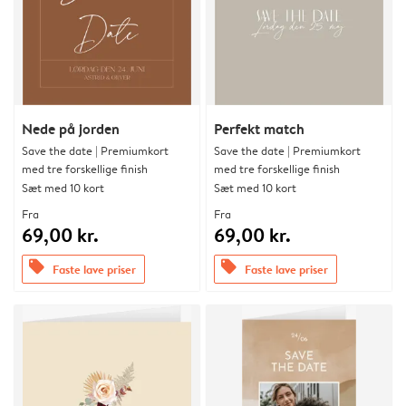
Nede på jorden
Perfekt match
Save the date | Premiumkort
Save the date | Premiumkort
med tre forskellige finish
med tre forskellige finish
Sæt med 10 kort
Sæt med 10 kort
Fra
Fra
69,00 kr.
69,00 kr.
offers
offers
Faste lave priser
Faste lave priser