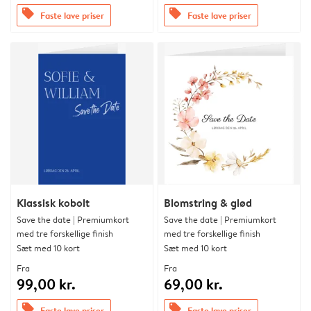
offers
offers
Faste lave priser
Faste lave priser
Klassisk kobolt
Blomstring & glød
Save the date | Premiumkort
Save the date | Premiumkort
med tre forskellige finish
med tre forskellige finish
Sæt med 10 kort
Sæt med 10 kort
Fra
Fra
99,00 kr.
69,00 kr.
offers
offers
Faste lave priser
Faste lave priser