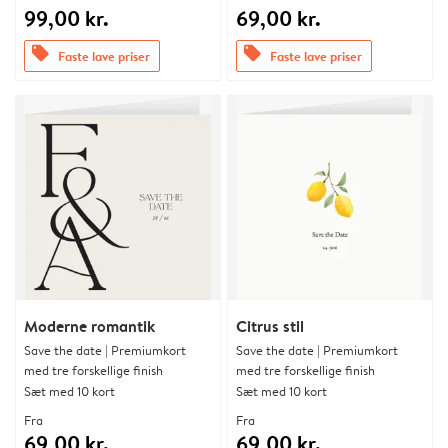
99,00 kr.
69,00 kr.
offers
offers
Faste lave priser
Faste lave priser
Moderne romantik
Citrus stil
Save the date | Premiumkort
Save the date | Premiumkort
med tre forskellige finish
med tre forskellige finish
Sæt med 10 kort
Sæt med 10 kort
Fra
Fra
69,00 kr.
69,00 kr.