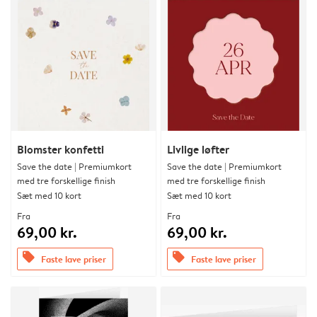
Blomster konfetti
Livlige løfter
Save the date | Premiumkort
Save the date | Premiumkort
med tre forskellige finish
med tre forskellige finish
Sæt med 10 kort
Sæt med 10 kort
Fra
Fra
69,00 kr.
69,00 kr.
offers
offers
Faste lave priser
Faste lave priser