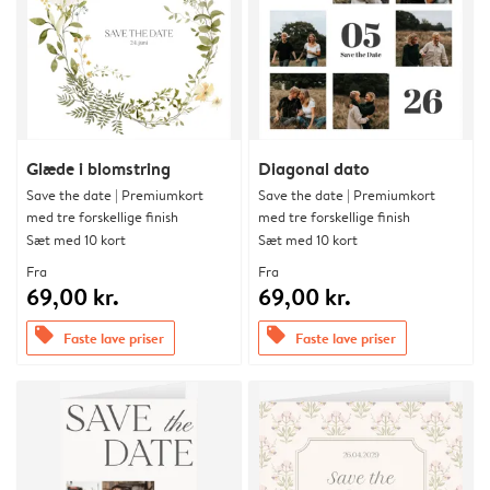
Glæde i blomstring
Diagonal dato
Save the date | Premiumkort
Save the date | Premiumkort
med tre forskellige finish
med tre forskellige finish
Sæt med 10 kort
Sæt med 10 kort
Fra
Fra
69,00 kr.
69,00 kr.
offers
offers
Faste lave priser
Faste lave priser