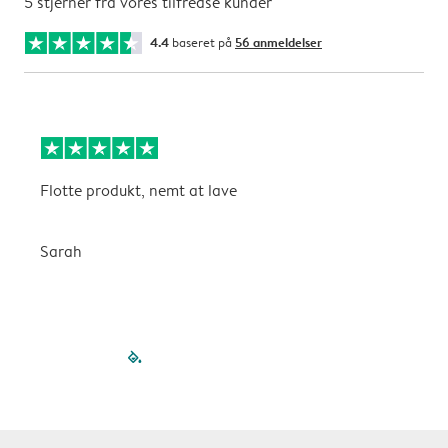
5 stjerner fra vores tilfredse kunder
4.4
baseret på
56 anmeldelser
Flotte produkt, nemt at lave
F
Sarah
G
filled-pagination
outlined-paginatio
outlined-paginat
outlined-pagin
outlined-pag
outlined-p