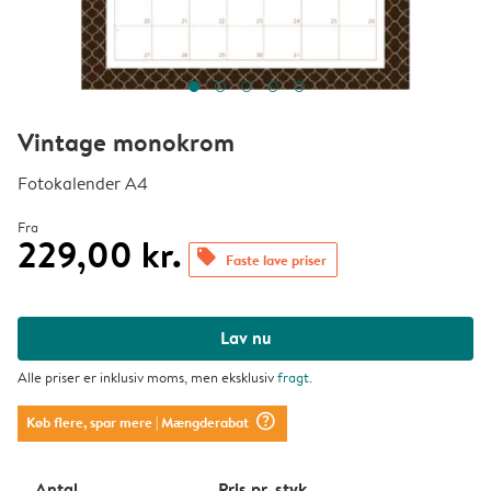
Vintage monokrom
Fotokalender A4
Fra
229,00 kr.
offers
Faste lave priser
Lav nu
Alle priser er inklusiv moms, men eksklusiv
fragt
.
question_mark_circle
Køb flere, spar mere
| Mængderabat
Antal
Pris pr. styk