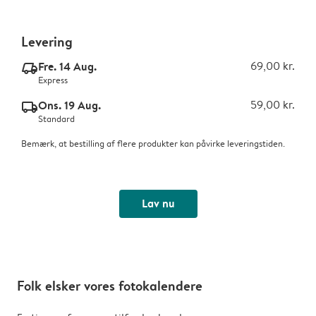
Levering
Fre. 14 Aug.
69,00 kr.
delivery_express_v2
Express
Ons. 19 Aug.
59,00 kr.
delivery_standard_v2
Standard
Bemærk, at bestilling af flere produkter kan påvirke leveringstiden.
Lav nu
Folk elsker vores fotokalendere