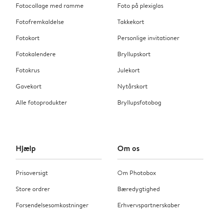
Fotocollage med ramme
Foto på plexiglas
Fotofremkaldelse
Takkekort
Fotokort
Personlige invitationer
Fotokalendere
Bryllupskort
Fotokrus
Julekort
Gavekort
Nytårskort
Alle fotoprodukter
Bryllupsfotobog
Hjælp
Om os
Prisoversigt
Om Photobox
Store ordrer
Bæredygtighed
Forsendelsesomkostninger
Erhvervspartnerskaber