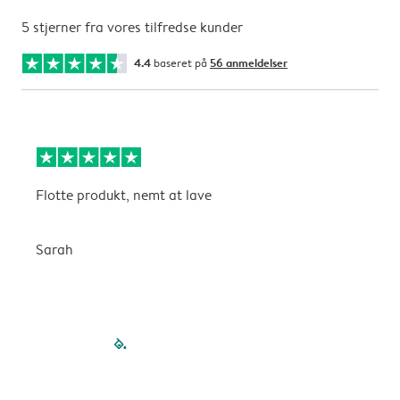
5 stjerner fra vores tilfredse kunder
4.4
baseret på
56 anmeldelser
Flotte produkt, nemt at lave
F
Sarah
G
filled-pagination
outlined-paginatio
outlined-paginat
outlined-pagin
outlined-pag
outlined-p