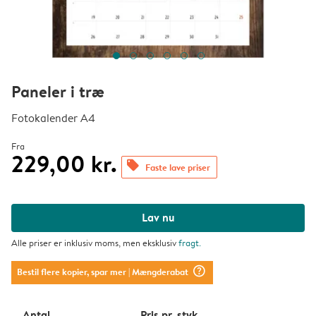
Paneler i træ
Fotokalender A4
Fra
229,00 kr.
offers
Faste lave priser
Lav nu
Alle priser er inklusiv moms, men eksklusiv
fragt
.
question_mark_circle
Bestil flere kopier, spar mer
| Mængderabat
Antal
Pris pr. styk