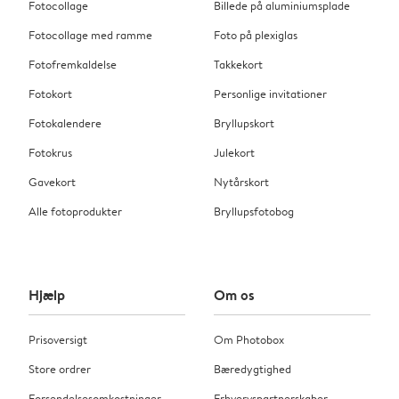
Fotocollage
Billede på aluminiumsplade
Fotocollage med ramme
Foto på plexiglas
Fotofremkaldelse
Takkekort
Fotokort
Personlige invitationer
Fotokalendere
Bryllupskort
Fotokrus
Julekort
Gavekort
Nytårskort
Alle fotoprodukter
Bryllupsfotobog
Hjælp
Om os
Prisoversigt
Om Photobox
Store ordrer
Bæredygtighed
Forsendelsesomkostninger
Erhvervspartnerskaber