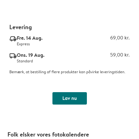
Levering
Fre. 14 Aug.
69,00 kr.
delivery_express_v2
Express
Ons. 19 Aug.
59,00 kr.
delivery_standard_v2
Standard
Bemærk, at bestilling af flere produkter kan påvirke leveringstiden.
Lav nu
Folk elsker vores fotokalendere