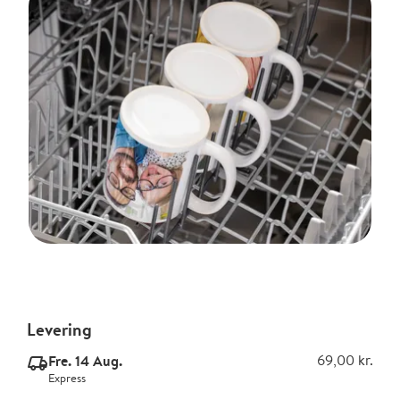
Levering
Fre. 14 Aug.
69,00 kr.
delivery_express_v2
Express