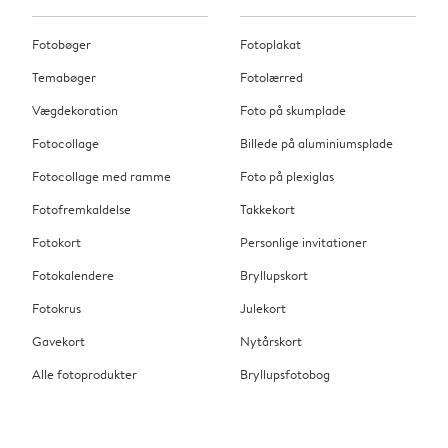
Fotobøger
Fotoplakat
Temabøger
Fotolærred
Vægdekoration
Foto på skumplade
Fotocollage
Billede på aluminiumsplade
Fotocollage med ramme
Foto på plexiglas
Fotofremkaldelse
Takkekort
Fotokort
Personlige invitationer
Fotokalendere
Bryllupskort
Fotokrus
Julekort
Gavekort
Nytårskort
Alle fotoprodukter
Bryllupsfotobog