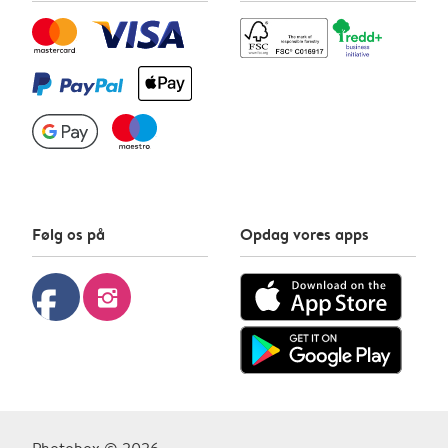
Følg os på
Opdag vores apps
facebook
instagram