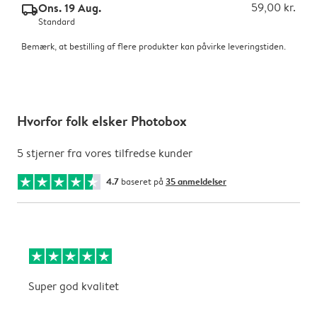
Ons. 19 Aug.
59,00 kr.
delivery_standard_v2
Standard
Bemærk, at bestilling af flere produkter kan påvirke leveringstiden.
Hvorfor folk elsker Photobox
5 stjerner fra vores tilfredse kunder
4.7
baseret på
35 anmeldelser
Super god kvalitet
D