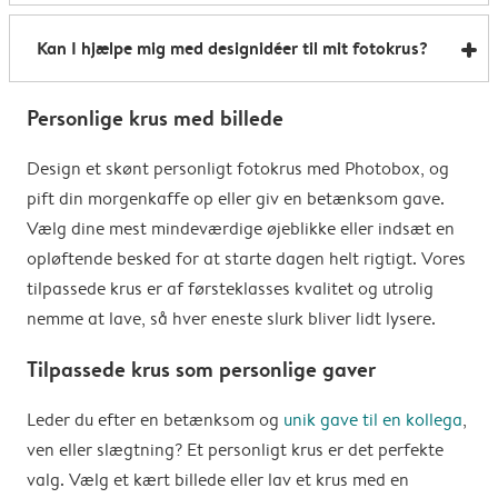
Ved ordrer til uden for EU afhænger fragtprisen af
Kan I hjælpe mig med designidéer til mit fotokrus?
leveringsadressen, og den vil blive beregnet under
bestillingsprocessen. Bemærk venligst, at
Selvfølgelig. Vi har masser af designskabeloner til
leveringsomkostningerne til uden for EU ikke omfatter
Personlige krus med billede
krus med billede, der passer til enhver stil og enhver
eventuelle afgifter, såsom told, importmoms eller
milepæl, så du kan komme hurtigt i gang: lige fra
Design et skønt personligt fotokrus med Photobox, og
fortoldningsgebyrer, som landet måtte opkræve. Vi er
bryllupper til fars dag og pudsige citater til farverige
pift din morgenkaffe op eller giv en betænksom gave.
ikke ansvarlige for sådanne afgifter. Hvis du ønsker at
mønstre. Og så tilpasser du bare, som du har lyst. Du
Vælg dine mest mindeværdige øjeblikke eller indsæt en
finde ud af, om din ordre vil blive pålagt importtold,
kan også designe selv fra bunden og bruge dit billede
opløftende besked for at starte dagen helt rigtigt. Vores
på forhånd, anbefaler vi at rådføre dig hos de lokale
som inspiration. Se flere idéer her.
tilpassede krus er af førsteklasses kvalitet og utrolig
toldmyndigheder.
nemme at lave, så hver eneste slurk bliver lidt lysere.
Tilpassede krus som personlige gaver
Leder du efter en betænksom og
unik gave til en kollega
,
ven eller slægtning? Et personligt krus er det perfekte
valg. Vælg et kært billede eller lav et krus med en