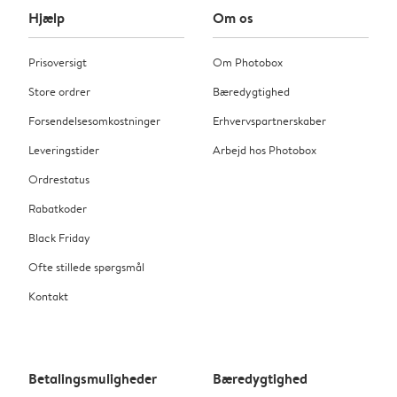
Hjælp
Om os
Prisoversigt
Om Photobox
Store ordrer
Bæredygtighed
Forsendelsesomkostninger
Erhvervspartnerskaber
Leveringstider
Arbejd hos Photobox
Ordrestatus
Rabatkoder
Black Friday
Ofte stillede spørgsmål
Kontakt
Betalingsmuligheder
Bæredygtighed