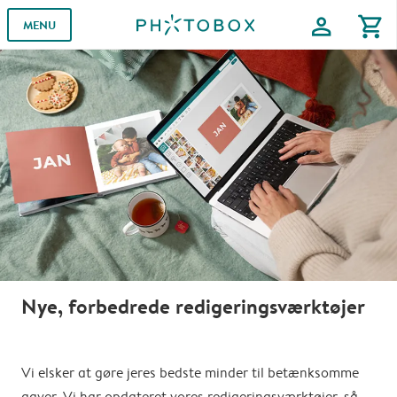
profile
shopping_cart
MENU
Nye, forbedrede redigeringsværktøjer
Vi elsker at gøre jeres bedste minder til betænksomme
gaver. Vi har opdateret vores redigeringsværktøjer, så