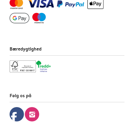
Bæredygtighed
Følg os på
facebook
instagram